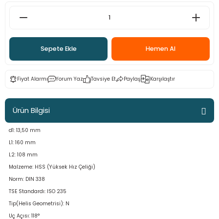
ama
p
ap
ap
 Hortumları
ı
m Ürünleri
Sepete Ekle
Hemen Al
lama
e
Makinaları
ı ve Çantaları
i
Fiyat Alarmı
Yorum Yaz
Tavsiye Et
Paylaş
Karşılaştır
e
llen Anahtarlar
Makinesi
r
Ürün Bilgisi
d1: 13,50 mm
sı
ma
L1: 160 mm
ma
L2: 108 mm
Malzeme: HSS (Yüksek Hız Çeliği)
akinesi
Norm: DIN 338
TSE Standardı: ISO 235
si
Tip(Helis Geometrisi): N
Uç Açısı: 118°