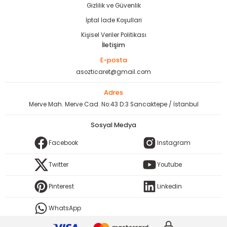
Gizlilik ve Güvenlik
İptal İade Koşullari
Kişisel Veriler Politikası
İletişim
E-posta
asozticaret@gmail.com
Adres
Merve Mah. Merve Cad. No:43 D:3 Sancaktepe / İstanbul
Sosyal Medya
Facebook
Instagram
Twitter
Youtube
Pinterest
Linkedin
WhatsApp