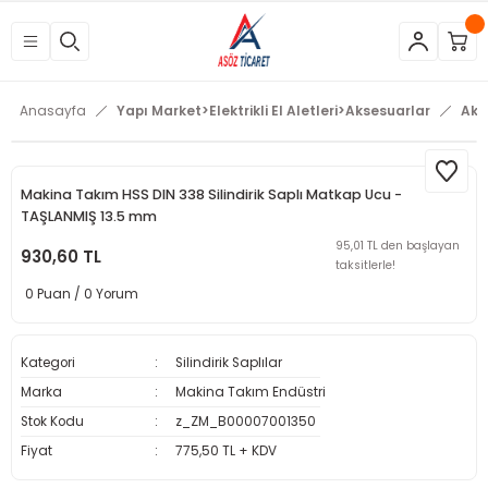
Geri Dön
Geri Dön
Geri Dön
Geri Dön
Geri Dön
Geri Dön
Geri Dön
Geri Dön
Geri Dön
Geri Dön
Geri Dön
Geri Dön
tleri
eri
neleri
 Aletleri
rleri
etleri
kipmanları
mlar
rünler
Aletleri
zları
arları
Anasayfa
Yapı Market>Elektrikli El Aletleri>Aksesuarlar
Aks
azları
ar
ineleri
at
sı
Budama Makineleri
ama
kinaları
arı
Makina Takım HSS DIN 338 Silindirik Saplı Matkap Ucu -
TAŞLANMIŞ 13.5 mm
mpaları
nesi
 Çakma Makinaları
rı ve Penseler
hazları
95,01 TL den başlayan
930,60 TL
taksitlerle!
0 Puan / 0 Yorum
içme Makineleri
a Makinesi
cası
ri
 Çakma Makinesi
a ve Üfleme Makineleri
a
sı
i
i
vertörler
Kategori
Silindirik Saplılar
Marka
Makina Takım Endüstri
Kesme Makineleri
 Çakma Makinesi
sı
içler
mizlik Ürünleri
Stok Kodu
z_ZM_B00007001350
Fiyat
775,50 TL + KDV
p
bancaları
arı
 Anahtarları
rı