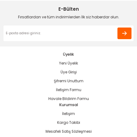
Ürün açıklamasında eksik bilgiler bulunuyor.
E-Bülten
Deneyimini Paylaş
Ürün bilgilerinde hatalar bulunuyor.
Fırsatlardan ve tüm indirimlerden İlk siz haberdar olun.
Ürün fiyatı diğer sitelerden daha pahalı.
Bu ürüne benzer farklı alternatifler olmalı.
estere
ası
Üyelik
si
Yeni Üyelik
Gönder
Üye Girişi
esi
Şifremi Unuttum
İletişim Formu
Havale Bildirim Formu
Kurumsal
İletişim
Kargo Takibi
Mesafeli Satış Sözleşmesi