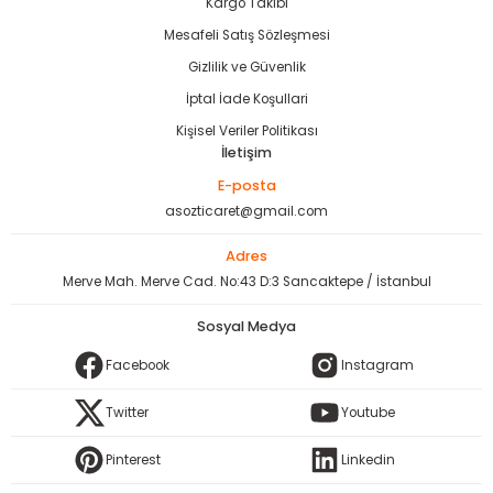
Kargo Takibi
Mesafeli Satış Sözleşmesi
Gizlilik ve Güvenlik
İptal İade Koşullari
Kişisel Veriler Politikası
İletişim
E-posta
asozticaret@gmail.com
Adres
Merve Mah. Merve Cad. No:43 D:3 Sancaktepe / İstanbul
Sosyal Medya
Facebook
Instagram
Twitter
Youtube
Pinterest
Linkedin