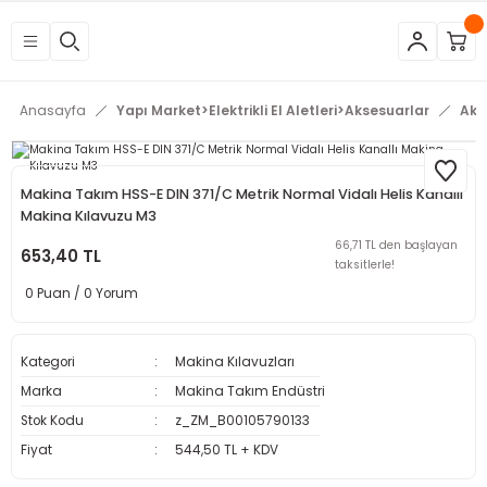
Geri Dön
Geri Dön
Geri Dön
Geri Dön
Geri Dön
Geri Dön
Geri Dön
Geri Dön
Geri Dön
Geri Dön
Geri Dön
Geri Dön
tleri
eri
neleri
 Aletleri
rleri
etleri
kipmanları
mlar
rünler
Aletleri
zları
arları
Anasayfa
Yapı Market>Elektrikli El Aletleri>Aksesuarlar
Aks
azları
ar
ineleri
at
sı
Budama Makineleri
ama
kinaları
arı
Makina Takım HSS-E DIN 371/C Metrik Normal Vidalı Helis Kanallı
Makina Kılavuzu M3
mpaları
nesi
 Çakma Makinaları
rı ve Penseler
hazları
66,71 TL den başlayan
653,40 TL
taksitlerle!
0 Puan / 0 Yorum
içme Makineleri
a Makinesi
cası
ri
 Çakma Makinesi
a ve Üfleme Makineleri
a
sı
i
i
vertörler
Kategori
Makina Kılavuzları
Marka
Makina Takım Endüstri
Kesme Makineleri
 Çakma Makinesi
sı
içler
mizlik Ürünleri
Stok Kodu
z_ZM_B00105790133
Fiyat
544,50 TL + KDV
p
bancaları
arı
 Anahtarları
rı