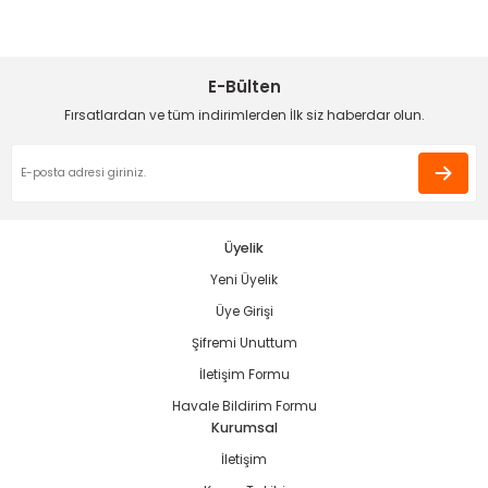
Sitemize ilk yorumu siz yapın!
Ürün resmi kalitesiz, bozuk veya görüntülenemiyor.
Ürün açıklamasında eksik bilgiler bulunuyor.
E-Bülten
Deneyimini Paylaş
Ürün bilgilerinde hatalar bulunuyor.
Fırsatlardan ve tüm indirimlerden İlk siz haberdar olun.
estere
Ürün fiyatı diğer sitelerden daha pahalı.
Bu ürüne benzer farklı alternatifler olmalı.
ası
si
Üyelik
esi
Yeni Üyelik
Gönder
Üye Girişi
Şifremi Unuttum
İletişim Formu
Havale Bildirim Formu
Kurumsal
İletişim