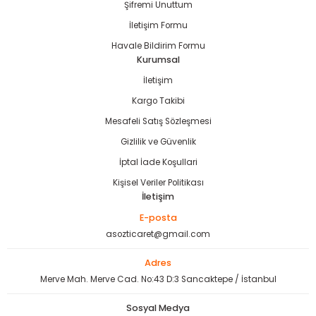
Şifremi Unuttum
İletişim Formu
Havale Bildirim Formu
Kurumsal
İletişim
Kargo Takibi
Mesafeli Satış Sözleşmesi
Gizlilik ve Güvenlik
İptal İade Koşullari
Kişisel Veriler Politikası
İletişim
E-posta
asozticaret@gmail.com
Adres
Merve Mah. Merve Cad. No:43 D:3 Sancaktepe / İstanbul
Sosyal Medya