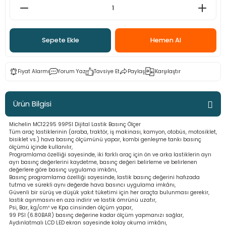
ama
p
ap
ap
 Hortumları
ı
m Ürünleri
Sepete Ekle
Hemen Al
lama
e
Makinaları
ı ve Çantaları
i
Fiyat Alarmı
Yorum Yaz
Tavsiye Et
Paylaş
Karşılaştır
e
llen Anahtarlar
Ürün Bilgisi
Makinesi
r
Michelin MC12295 99PSI Dijital Lastik Basınç Ölçer
Tüm araç lastiklerinin (araba, traktör, iş makinası, kamyon, otobüs, motosiklet,
sı
ma
bisiklet vs.) hava basınç ölçümünü yapar, kombi genleşme tankı basınç
ölçümü içinde kullanılır,
Programlama özelliği sayesinde, iki farklı araç için ön ve arka lastiklerin ayrı
ma
ayrı basınç değerlerini kaydetme, basınç değeri belirleme ve belirlenen
değerlere göre basınç uygulama imkânı,
Basınç programlama özelliği sayesinde, lastik basınç değerini hafızada
akinesi
tutma ve sürekli aynı değerde hava basıncı uygulama imkânı,
Güvenli bir sürüş ve düşük yakıt tüketimi için her araçta bulunması gerekir,
lastik aşınmasını en aza indirir ve lastik ömrünü uzatır,
Psi, Bar, kg/cm² ve Kpa cinsinden ölçüm yapar,
si
99 PSI (6.80BAR) basınç değerine kadar ölçüm yapmanızı sağlar,
Aydınlatmalı LCD LED ekran sayesinde kolay okuma imkânı,