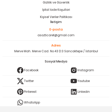
Gizlilik ve Güvenlik
İptal İade Koşullari
Kişisel Veriler Politikası
İletişim
E-posta
asozticaret@gmail.com
Adres
Merve Mah. Merve Cad. No:43 D:3 Sancaktepe / İstanbul
Sosyal Medya
Facebook
Instagram
Twitter
Youtube
Pinterest
Linkedin
WhatsApp