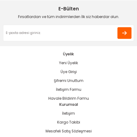
Ürün açıklamasında eksik bilgiler bulunuyor.
E-Bülten
Deneyimini Paylaş
Ürün bilgilerinde hatalar bulunuyor.
Fırsatlardan ve tüm indirimlerden İlk siz haberdar olun.
Ürün fiyatı diğer sitelerden daha pahalı.
Bu ürüne benzer farklı alternatifler olmalı.
Üyelik
Yeni Üyelik
Gönder
Üye Girişi
Şifremi Unuttum
İletişim Formu
Havale Bildirim Formu
Kurumsal
İletişim
Kargo Takibi
Mesafeli Satış Sözleşmesi