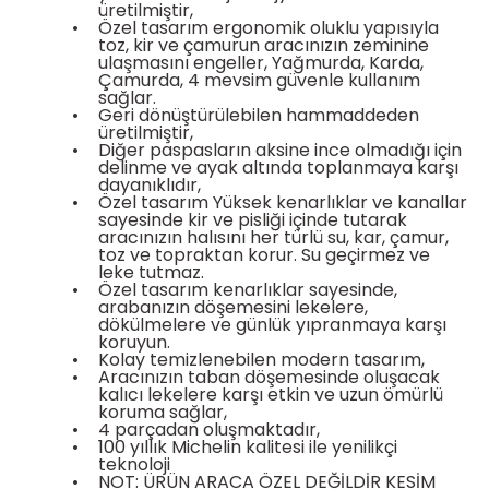
üretilmiştir,
•
Özel tasarım ergonomik oluklu yapısıyla
toz, kir ve çamurun aracınızın zeminine
ulaşmasını engeller, Yağmurda, Karda,
Çamurda, 4 mevsim güvenle kullanım
sağlar.
•
Geri dönüştürülebilen hammaddeden
estere
üretilmiştir,
•
Diğer paspasların aksine ince olmadığı için
delinme ve ayak altında toplanmaya karşı
ası
dayanıklıdır,
•
Özel tasarım Yüksek kenarlıklar ve kanallar
sayesinde kir ve pisliği içinde tutarak
si
aracınızın halısını her türlü su, kar, çamur,
toz ve topraktan korur. Su geçirmez ve
leke tutmaz.
esi
•
Özel tasarım kenarlıklar sayesinde,
arabanızın döşemesini lekelere,
dökülmelere ve günlük yıpranmaya karşı
koruyun.
•
Kolay temizlenebilen modern tasarım,
•
Aracınızın taban döşemesinde oluşacak
kalıcı lekelere karşı etkin ve uzun ömürlü
koruma sağlar,
•
4 parçadan oluşmaktadır,
•
100 yıllık Michelin kalitesi ile yenilikçi
teknoloji
•
NOT: ÜRÜN ARACA ÖZEL DEĞİLDİR KESİM