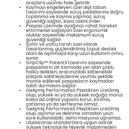
araçlara uyumlu hale getirilir.
bancası
si
•
Kaymayı engelleyen özel dişli taban
tasarımı sayesinde sürüş pedallarına doğru
toplanma ve kayma yapmaz, sürüş
ası
güvenliği sağlar, kaza riskini önler.
•
Paspas üzerinde ayağınızı rahat hareket
ettirmenizi sağlayan özel ergonomik
ve Sökme Makinesi
oluklar sayesinde maksimum sürüş
güvenliği sağlar.
•
Şoför ve yolcu tarafı özel olarak
tasarlanmış, güçlendirilmiş topuk destek
alanı ile aşınmaya karşı uzun kullanım ömrü
sunar.
estere
aplar
•
GripClip™ Patentli tasarımı sayesinde
paspasların alt kısmında yer alan çoklu
halka delikleri, aracınızdaki kilitlenebilir
eleri
paspas sabitleyicilerine uyumlu şekilde
monte edilerek paspasların kaymadan
sabit durmasını sağlar.
si
•
Gelişmiş Performanslı Plastikten üretilmiş
olup, yüksek ısı ya da yüksek soğuğa maruz
kalsa da orijinal yapısını korur, kırılma,
çatlama ya da sertleşme olmaz.
akineleri
•
Gelişmiş Performanslı Plastikten üretilmiş
olup, aşınma ve delinme olmadan uzun
süre kullanılabilir, deformasyona uğramaz,
bancası
•
Uluslararası standartlara uygun olarak
yüksek teknoloji ile hijyenik malzemeden