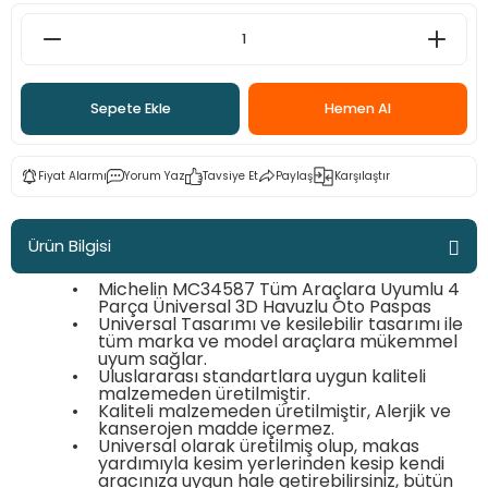
ama
p
ap
ap
 Hortumları
ı
m Ürünleri
Sepete Ekle
Hemen Al
lama
e
Makinaları
ı ve Çantaları
i
Fiyat Alarmı
Yorum Yaz
Tavsiye Et
Paylaş
Karşılaştır
e
llen Anahtarlar
Makinesi
r
Ürün Bilgisi
•
Michelin MC34587 Tüm Araçlara Uyumlu 4
sı
ma
Parça Üniversal 3D Havuzlu Oto Paspas
•
Universal Tasarımı ve kesilebilir tasarımı ile
tüm marka ve model araçlara mükemmel
ma
uyum sağlar.
•
Uluslararası standartlara uygun kaliteli
malzemeden üretilmiştir.
akinesi
•
Kaliteli malzemeden üretilmiştir, Alerjik ve
kanserojen madde içermez.
•
Universal olarak üretilmiş olup, makas
si
yardımıyla kesim yerlerinden kesip kendi
aracınıza uygun hale getirebilirsiniz, bütün