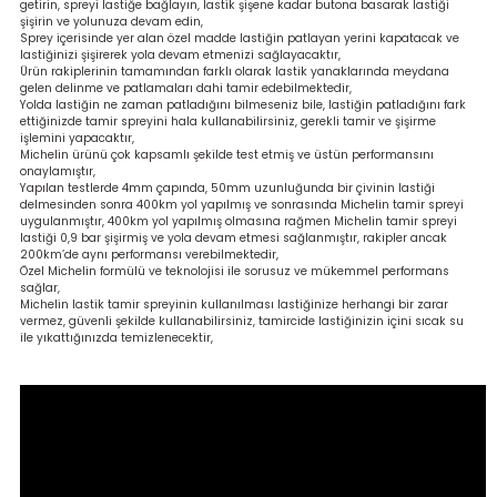
getirin, spreyi lastiğe bağlayın, lastik şişene kadar butona basarak lastiği
bancası
si
şişirin ve yolunuza devam edin,
Sprey içerisinde yer alan özel madde lastiğin patlayan yerini kapatacak ve
lastiğinizi şişirerek yola devam etmenizi sağlayacaktır,
ası
Ürün rakiplerinin tamamından farklı olarak lastik yanaklarında meydana
gelen delinme ve patlamaları dahi tamir edebilmektedir,
Yolda lastiğin ne zaman patladığını bilmeseniz bile, lastiğin patladığını fark
ettiğinizde tamir spreyini hala kullanabilirsiniz, gerekli tamir ve şişirme
ve Sökme Makinesi
işlemini yapacaktır,
Michelin ürünü çok kapsamlı şekilde test etmiş ve üstün performansını
onaylamıştır,
Yapılan testlerde 4mm çapında, 50mm uzunluğunda bir çivinin lastiği
delmesinden sonra 400km yol yapılmış ve sonrasında Michelin tamir spreyi
uygulanmıştır, 400km yol yapılmış olmasına rağmen Michelin tamir spreyi
estere
aplar
lastiği 0,9 bar şişirmiş ve yola devam etmesi sağlanmıştır, rakipler ancak
200km’de aynı performansı verebilmektedir,
Özel Michelin formülü ve teknolojisi ile sorusuz ve mükemmel performans
sağlar,
eleri
Michelin lastik tamir spreyinin kullanılması lastiğinize herhangi bir zarar
vermez, güvenli şekilde kullanabilirsiniz, tamircide lastiğinizin içini sıcak su
ile yıkattığınızda temizlenecektir,
si
akineleri
bancası