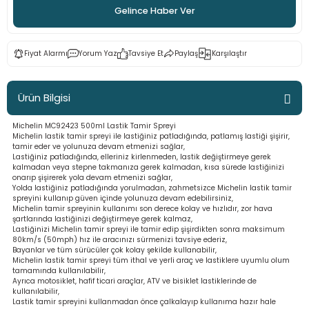
Gelince Haber Ver
ama
p
ap
ap
 Hortumları
ı
m Ürünleri
Fiyat Alarmı
Yorum Yaz
Tavsiye Et
Paylaş
Karşılaştır
lama
e
Makinaları
ı ve Çantaları
i
Ürün Bilgisi
e
llen Anahtarlar
Michelin MC92423 500ml Lastik Tamir Spreyi
Michelin lastik tamir spreyi ile lastiğiniz patladığında, patlamış lastiği şişirir,
tamir eder ve yolunuza devam etmenizi sağlar,
Makinesi
r
Lastiğiniz patladığında, elleriniz kirlenmeden, lastik değiştirmeye gerek
kalmadan veya stepne takmanıza gerek kalmadan, kısa sürede lastiğinizi
onarıp şişirerek yola devam etmenizi sağlar,
sı
ma
Yolda lastiğiniz patladığında yorulmadan, zahmetsizce Michelin lastik tamir
spreyini kullanıp güven içinde yolunuza devam edebilirsiniz,
Michelin tamir spreyinin kullanımı son derece kolay ve hızlıdır, zor hava
ma
şartlarında lastiğinizi değiştirmeye gerek kalmaz,
Lastiğinizi Michelin tamir spreyi ile tamir edip şişirdikten sonra maksimum
80km/s (50mph) hız ile aracınızı sürmenizi tavsiye ederiz,
Bayanlar ve tüm sürücüler çok kolay şekilde kullanabilir,
akinesi
Michelin lastik tamir spreyi tüm ithal ve yerli araç ve lastiklere uyumlu olum
tamamında kullanılabilir,
Ayrıca motosiklet, hafif ticari araçlar, ATV ve bisiklet lastiklerinde de
si
kullanılabilir,
Lastik tamir spreyini kullanmadan önce çalkalayıp kullanıma hazır hale