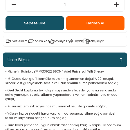
ama
p
ap
ap
 Hortumları
ı
m Ürünleri
Sepete Ekle
Hemen Al
lama
e
Makinaları
ı ve Çantaları
i
Fiyat Alarmı
Yorum Yaz
Tavsiye Et
Paylaş
Karşılaştır
e
llen Anahtarlar
Ürün Bilgisi
Makinesi
r
• Michelin Rainforce™ MC13922 55CM 1 Adet Universal Telli Silecek
sı
ma
• M-Guard özel grafit formülle kaplanmış tamamen doğal %100 kauçuk
silecek lastiği sayesinde sessiz ve uzun ömürlü silme performansı sağlar,
• Özel Grafit kaplama teknolojisi sayesinde silecekler çalışma esnasında
ma
daha yumuşak, sessiz, atlama yapmadan, iz ve nem kalıntısı bırakmadan
çalışır,
akinesi
• Kusursuz temizlik sayesinde mükemmel netlikte görüntü sağlar,
• Yüksek hız ve şiddetli hava koşullarında kusursuz silme sağlayan özel
tasarım sayesinde net görünüm sağlar,
si
• Tüm hava şartlarına uygun olarak tasarlanmış kauçuk yapısı ile optimum
silme performansı ve güneş ışınlarına karşı dayanıklılık sağlar,