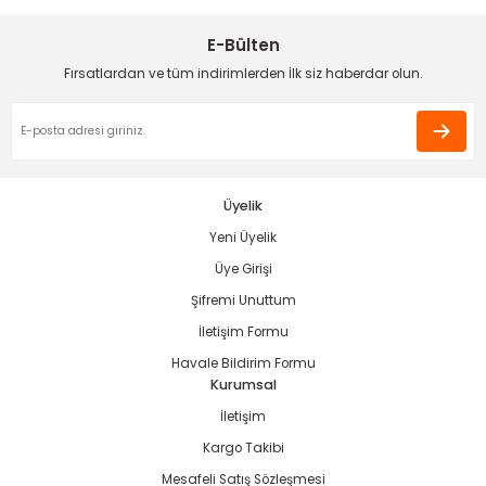
Ürün açıklamasında eksik bilgiler bulunuyor.
E-Bülten
Deneyimini Paylaş
Ürün bilgilerinde hatalar bulunuyor.
Fırsatlardan ve tüm indirimlerden İlk siz haberdar olun.
Ürün fiyatı diğer sitelerden daha pahalı.
Bu ürüne benzer farklı alternatifler olmalı.
Üyelik
Yeni Üyelik
Gönder
Üye Girişi
Şifremi Unuttum
İletişim Formu
Havale Bildirim Formu
Kurumsal
İletişim
Kargo Takibi
Mesafeli Satış Sözleşmesi