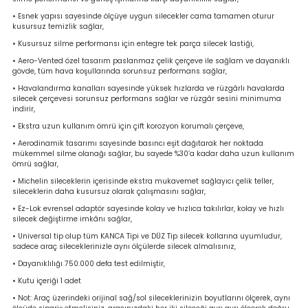
bancası
si
• Esnek yapısı sayesinde ölçüye uygun silecekler cama tamamen oturur
kusursuz temizlik sağlar,
• Kusursuz silme performansı için entegre tek parça silecek lastiği,
ası
• Aero-Vented özel tasarım paslanmaz çelik çerçeve ile sağlam ve dayanıklı
gövde, tüm hava koşullarında sorunsuz performans sağlar,
ve Sökme Makinesi
• Havalandırma kanalları sayesinde yüksek hızlarda ve rüzgârlı havalarda
silecek çerçevesi sorunsuz performans sağlar ve rüzgâr sesini minimuma
indirir,
• Ekstra uzun kullanım ömrü için çift korozyon korumalı çerçeve,
• Aerodinamik tasarımı sayesinde basıncı eşit dağıtarak her noktada
estere
aplar
mükemmel silme olanağı sağlar, bu sayede %30’a kadar daha uzun kullanım
ömrü sağlar,
eleri
• Michelin sileceklerin içerisinde ekstra mukavemet sağlayıcı çelik teller,
sileceklerin daha kusursuz olarak çalışmasını sağlar,
• Ez-Lok evrensel adaptör sayesinde kolay ve hızlıca takılırlar, kolay ve hızlı
si
silecek değiştirme imkânı sağlar,
• Universal tip olup tüm KANCA Tipi ve DÜZ Tip silecek kollarına uyumludur,
akineleri
sadece araç sileceklerinizle aynı ölçülerde silecek almalısınız,
• Dayanıklılığı 750.000 defa test edilmiştir,
bancası
• Kutu içeriği 1 adet
• Not: Araç üzerindeki orijinal sağ/sol sileceklerinizin boyutlarını ölçerek, aynı