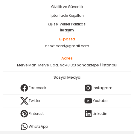
Gizlilik ve Güvenlik
İptal İade Koşullari
Kişisel Veriler Politikası
İletişim
E-posta
asozticaret@gmail.com
Adres
Merve Mah. Merve Cad. No:43 D:3 Sancaktepe / İstanbul
Sosyal Medya
Facebook
Instagram
Twitter
Youtube
Pinterest
Linkedin
WhatsApp