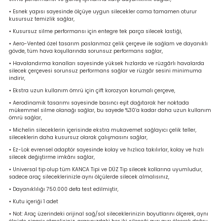
bancası
si
• Esnek yapısı sayesinde ölçüye uygun silecekler cama tamamen oturur
kusursuz temizlik sağlar,
• Kusursuz silme performansı için entegre tek parça silecek lastiği,
ası
• Aero-Vented özel tasarım paslanmaz çelik çerçeve ile sağlam ve dayanıklı
gövde, tüm hava koşullarında sorunsuz performans sağlar,
ve Sökme Makinesi
• Havalandırma kanalları sayesinde yüksek hızlarda ve rüzgârlı havalarda
silecek çerçevesi sorunsuz performans sağlar ve rüzgâr sesini minimuma
indirir,
• Ekstra uzun kullanım ömrü için çift korozyon korumalı çerçeve,
• Aerodinamik tasarımı sayesinde basıncı eşit dağıtarak her noktada
estere
aplar
mükemmel silme olanağı sağlar, bu sayede %30’a kadar daha uzun kullanım
ömrü sağlar,
eleri
• Michelin sileceklerin içerisinde ekstra mukavemet sağlayıcı çelik teller,
sileceklerin daha kusursuz olarak çalışmasını sağlar,
• Ez-Lok evrensel adaptör sayesinde kolay ve hızlıca takılırlar, kolay ve hızlı
si
silecek değiştirme imkânı sağlar,
• Universal tip olup tüm KANCA Tipi ve DÜZ Tip silecek kollarına uyumludur,
akineleri
sadece araç sileceklerinizle aynı ölçülerde silecek almalısınız,
• Dayanıklılığı 750.000 defa test edilmiştir,
bancası
• Kutu içeriği 1 adet
• Not: Araç üzerindeki orijinal sağ/sol sileceklerinizin boyutlarını ölçerek, aynı