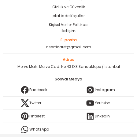
Gizlilik ve Güvenlik
İptal İade Koşullari
Kişisel Veriler Politikası
İletişim
E-posta
asozticaret@gmail.com
Adres
Merve Mah. Merve Cad. No:43 D:3 Sancaktepe / İstanbul
Sosyal Medya
Facebook
Instagram
Twitter
Youtube
Pinterest
Linkedin
WhatsApp