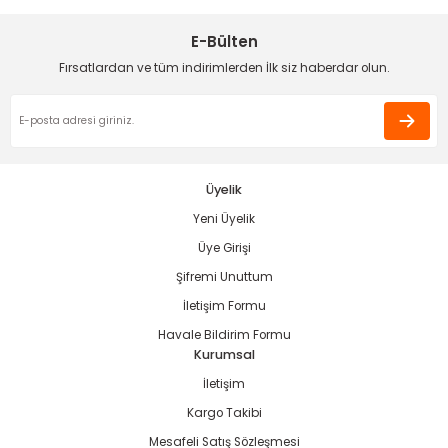
Ürün açıklamasında eksik bilgiler bulunuyor.
E-Bülten
Deneyimini Paylaş
Ürün bilgilerinde hatalar bulunuyor.
Fırsatlardan ve tüm indirimlerden İlk siz haberdar olun.
Ürün fiyatı diğer sitelerden daha pahalı.
Bu ürüne benzer farklı alternatifler olmalı.
Üyelik
Yeni Üyelik
Gönder
Üye Girişi
Şifremi Unuttum
İletişim Formu
Havale Bildirim Formu
Kurumsal
İletişim
Kargo Takibi
Mesafeli Satış Sözleşmesi