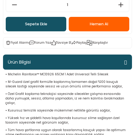
ama
p
ap
ap
 Hortumları
ı
m Ürünleri
Sepete Ekle
Hemen Al
lama
e
Makinaları
ı ve Çantaları
i
Fiyat Alarmı
Yorum Yaz
Tavsiye Et
Paylaş
Karşılaştır
e
llen Anahtarlar
Ürün Bilgisi
Makinesi
r
• Michelin Rainforce™ MC13926 65CM 1 Adet Universal Telli Silecek
sı
ma
• M-Guard özel grafit formülle kaplanmış tamamen doğal %100 kauçuk
silecek lastiği sayesinde sessiz ve uzun ömürlü silme performansı sağlar,
• Özel Grafit kaplama teknolojisi sayesinde silecekler çalışma esnasında
ma
daha yumuşak, sessiz, atlama yapmadan, iz ve nem kalıntısı bırakmadan
çalışır,
akinesi
• Kusursuz temizlik sayesinde mükemmel netlikte görüntü sağlar,
• Yüksek hız ve şiddetli hava koşullarında kusursuz silme sağlayan özel
tasarım sayesinde net görünüm sağlar,
si
• Tüm hava şartlarına uygun olarak tasarlanmış kauçuk yapısı ile optimum
silme performansı ve güneş ışınlarına karşı dayanıklılık sağlar,