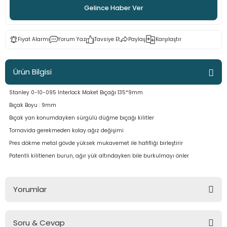
Gelince Haber Ver
ama
p
ap
ap
 Hortumları
ı
m Ürünleri
Fiyat Alarmı
Yorum Yaz
Tavsiye Et
Paylaş
Karşılaştır
lama
e
Makinaları
ı ve Çantaları
i
Ürün Bilgisi
e
llen Anahtarlar
Stanley 0-10-095 Interlock Maket Bıçağı 135*9mm
Bıçak Boyu : 9mm
Makinesi
r
Bıçak yan konumdayken sürgülü düğme bıçağı kilitler
Tornavida gerekmeden kolay ağız değişimi
sı
ma
Pres dökme metal gövde yüksek mukavemet ile hafifliği birleştirir
Patentli kilitlenen burun, ağır yük altındayken bile burkulmayı önler
ma
akinesi
Yorumlar
si
Soru & Cevap