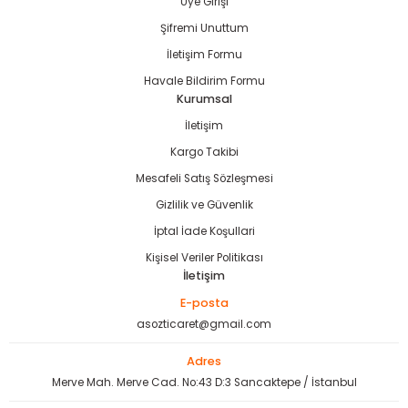
Üye Girişi
Şifremi Unuttum
İletişim Formu
Havale Bildirim Formu
estere
Kurumsal
İletişim
ası
Kargo Takibi
Mesafeli Satış Sözleşmesi
si
Gizlilik ve Güvenlik
esi
İptal İade Koşullari
Kişisel Veriler Politikası
İletişim
E-posta
asozticaret@gmail.com
Adres
Merve Mah. Merve Cad. No:43 D:3 Sancaktepe / İstanbul