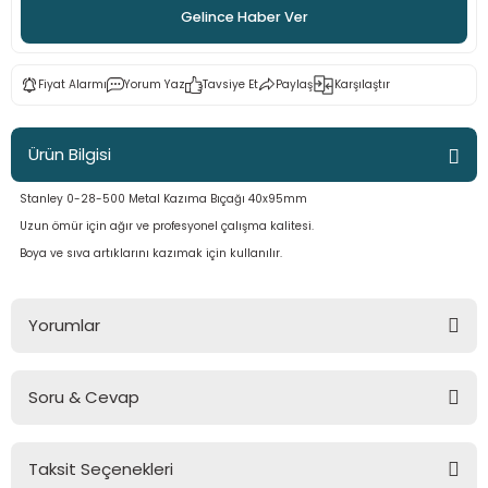
Gelince Haber Ver
ama
p
ap
ap
 Hortumları
ı
m Ürünleri
Fiyat Alarmı
Yorum Yaz
Tavsiye Et
Paylaş
Karşılaştır
lama
e
Makinaları
ı ve Çantaları
i
Ürün Bilgisi
e
llen Anahtarlar
Stanley 0-28-500 Metal Kazıma Bıçağı 40x95mm
Uzun ömür için ağır ve profesyonel çalışma kalitesi.
Makinesi
r
Boya ve sıva artıklarını kazımak için kullanılır.
sı
ma
Yorumlar
ma
Soru & Cevap
akinesi
Bu ürüne ilk yorumu siz yapın!
si
Taksit Seçenekleri
Yorum Yaz
Ürün hakkında henüz soru sorulmamış.