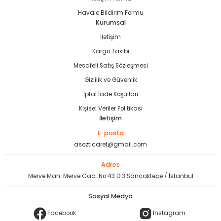
Havale Bildirim Formu
Kurumsal
İletişim
Kargo Takibi
Mesafeli Satış Sözleşmesi
Gizlilik ve Güvenlik
İptal İade Koşullari
Kişisel Veriler Politikası
İletişim
E-posta
asozticaret@gmail.com
Adres
Merve Mah. Merve Cad. No:43 D:3 Sancaktepe / İstanbul
Sosyal Medya
Facebook
Instagram