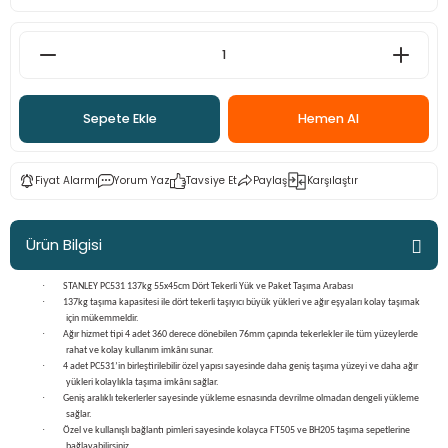
ama
p
ap
ap
 Hortumları
ı
m Ürünleri
Sepete Ekle
Hemen Al
lama
e
Makinaları
ı ve Çantaları
i
e
llen Anahtarlar
Fiyat Alarmı
Yorum Yaz
Tavsiye Et
Paylaş
Karşılaştır
Makinesi
r
Ürün Bilgisi
sı
ma
·
STANLEY PC531 137kg 55x45cm Dört Tekerli Yük ve Paket Taşıma Arabası
·
137kg taşıma kapasitesi ile dört tekerli taşıyıcı büyük yükleri ve ağır eşyaları kolay taşımak
ma
için mükemmeldir.
·
Ağır hizmet tipi 4 adet 360 derece dönebilen 76mm çapında tekerlekler ile tüm yüzeylerde
rahat ve kolay kullanım imkânı sunar.
akinesi
·
4 adet PC531’in birleştirilebilir özel yapısı sayesinde daha geniş taşıma yüzeyi ve daha ağır
yükleri kolaylıkla taşıma imkânı sağlar.
·
Geniş aralıklı tekerlerler sayesinde yükleme esnasında devrilme olmadan dengeli yükleme
si
sağlar.
·
Özel ve kullanışlı bağlantı pimleri sayesinde kolayca FT505 ve BH205 taşıma sepetlerine
bağlayabilirsiniz,