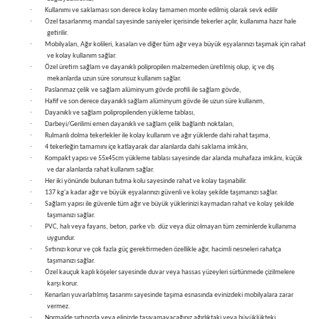
bancası
si
·
Kullanımı ve saklaması son derece kolay tamamen monte edilmiş olarak sevk edilir
·
Özel tasarlanmış mandal sayesinde saniyeler içerisinde tekerler açılır, kullanıma hazır hale
getirilir.
·
ası
Mobilyaları, Ağır kolileri, kasaları ve diğer tüm ağır veya büyük eşyalarınızı taşımak için rahat
ve kolay kullanım sağlar.
·
Özel üretim sağlam ve dayanıklı polipropilen malzemeden üretilmiş olup, iç ve dış
mekanlarda uzun süre sorunsuz kullanım sağlar.
ve Sökme Makinesi
·
Paslanmaz çelik ve sağlam alüminyum gövde profili ile sağlam gövde,
·
Hafif ve son derece dayanıklı sağlam alüminyum gövde ile uzun süre kullanım,
·
Dayanıklı ve sağlam polipropilenden yükleme tablası,
·
Darbeyi/Gerilimi emen dayanıklı ve sağlam çelik bağlantı noktaları,
·
Rulmanlı dolma tekerlekler ile kolay kullanım ve ağır yüklerde dahi rahat taşıma,
·
4 tekerleğin tamamını içe katlayarak dar alanlarda dahi saklama imkânı,
estere
aplar
·
Kompakt yapısı ve 55x45cm yükleme tablası sayesinde dar alanda muhafaza imkânı, küçük
ve dar alanlarda rahat kullanım sağlar.
·
Her iki yönünde bulunan tutma kolu sayesinde rahat ve kolay taşınabilir.
eleri
·
137 kg'a kadar ağır ve büyük eşyalarınızı güvenli ve kolay şekilde taşımanızı sağlar.
·
Sağlam yapısı ile güvenle tüm ağır ve büyük yüklerinizi kaymadan rahat ve kolay şekilde
taşımanızı sağlar.
si
·
PVC, halı veya fayans, beton, parke vb. düz veya düz olmayan tüm zeminlerde kullanıma
uygundur.
·
Sırtınızı korur ve çok fazla güç gerektirmeden özellikle ağır, hacimli nesneleri rahatça
akineleri
taşımanızı sağlar.
·
Özel kauçuk kaplı köşeler sayesinde duvar veya hassas yüzeyleri sürtünmede çizilmelere
karşı korur.
bancası
·
Kenarları yuvarlatılmış tasarımı sayesinde taşıma esnasında evinizdeki mobilyalara zarar
vermez.
·
Normalde sırtınızda veya elinizde taşıyamayacağınız ağırlıktaki veya büyüklükteki