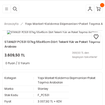
Geri Dön
Geri Dön
Geri Dön
Geri Dön
Geri Dön
Geri Dön
Geri Dön
Geri Dön
Geri Dön
Geri Dön
Geri Dön
Geri Dön
tleri
eri
neleri
 Aletleri
rleri
etleri
kipmanları
mlar
rünler
Aletleri
zları
arları
Anasayfa
Yapı Market>Kaldırma Ekipmanları>Paket Taşıma Ar
azları
ar
ineleri
at
sı
Budama Makineleri
ama
kinaları
arı
STANLEY PC531 137kg 55x45cm Dört Tekerli Yük ve Paket Taşıma
Arabası
mpaları
nesi
 Çakma Makinaları
rı ve Penseler
hazları
368,50 TL den
3.609,50 TL
başlayan taksitlerle!
0 Puan / 0 Yorum
içme Makineleri
a Makinesi
cası
ri
 Çakma Makinesi
a ve Üfleme Makineleri
a
sı
i
i
vertörler
Kategori
Yapı Market>Kaldırma Ekipmanları>Paket
Taşıma Arabaları
Kesme Makineleri
 Çakma Makinesi
sı
içler
mizlik Ürünleri
Marka
Stanley
Stok Kodu
F_PC531
p
bancaları
arı
 Anahtarları
rı
Fiyat
3.007,92 TL + KDV