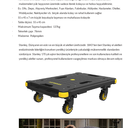
malzemeleri yük taşıyıcının üzerinde sadece iterek kolayca ve hızlıca taşıyabilirsiniz.
·
Ev, Ofis, Depo, Alışveriş Merkezleri, Fuar Alanları, Fabrikalar, Atölyeler, Hastaneler, Oteller,
Mobilyacılar, Nakliyeciler vb. birçok alanda kolay ve rahat kullanım sağlar.
·
55 x 45 x 7 cm küçük boyutuyla taşıması ve muhafazası kolaydır.
·
Tabla ölçüsü: 55 x 45 cm
·
Maksimum Taşıma kapasitesi: 137kg
estere
·
Tekerlek çapı: 76mm
·
Malzeme: Polipropilen
ası
Stanley, Dünyanın en eski ve en büyük el aletleri üreticisidir.
1843’ten beri Stanley el aletleri
endüstrisinde liderliğini korurken yenilikçi ürünleriyle yakaladığı mükemmellik standardını
sürdürüyor. Stanley 170 yılı aşkın tecrübesiyle profesyonellere ve son kullanıcılara kaliteli ve
si
yenilikçi aletler sunan, profesyonel kullanıcıların vazgeçilmez markası olmaya devam ediyor.
esi