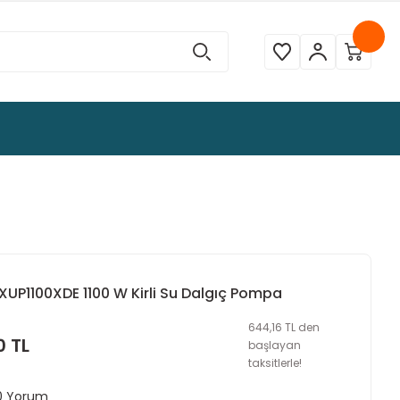
XUP1100XDE 1100 W Kirli Su Dalgıç Pompa
644,16 TL den
0 TL
başlayan
taksitlerle!
 0 Yorum