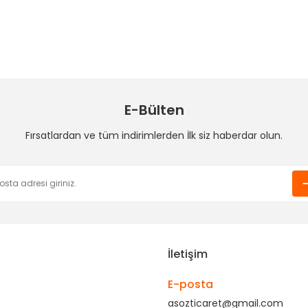
Ürün hakkında henüz soru sorulmamış.
Bu ürüne ilk yorumu siz yapın!
Sitemize ilk yorumu siz yapın!
Deneyimini Paylaş
Yorum Yaz
Soru Sor
E-Bülten
Fırsatlardan ve tüm indirimlerden İlk siz haberdar olun.
Gönder
İletişim
E-posta
asozticaret@gmail.com