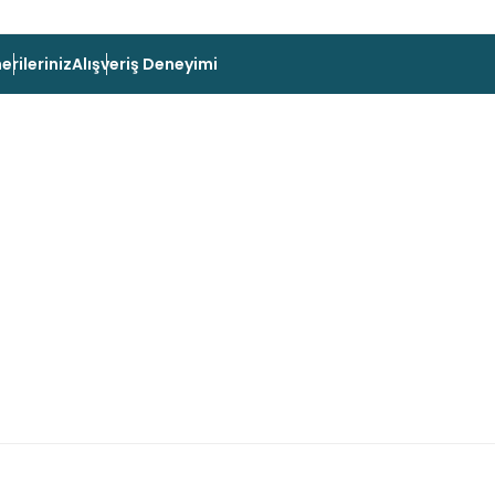
erileriniz
Alışveriş Deneyimi
 konularda yetersiz gördüğünüz noktaları öneri formunu kullanarak taraf