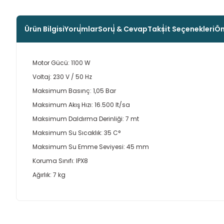
Ürün Bilgisi
Yorumlar
Soru & Cevap
Taksit Seçenekleri
Ön
Motor Gücü: 1100 W
Voltaj: 230 V / 50 Hz
Maksimum Basınç: 1,05 Bar
Maksimum Akış Hızı: 16.500 lt/sa
Maksimum Daldırma Derinliği: 7 mt
Maksimum Su Sıcaklık: 35 C°
Maksimum Su Emme Seviyesi: 45 mm
Koruma Sınıfı: IPX8
Ağırlık: 7 kg
Bu ürünün fiyat bilgisi, resim, ürün açıklamalarında ve diğer