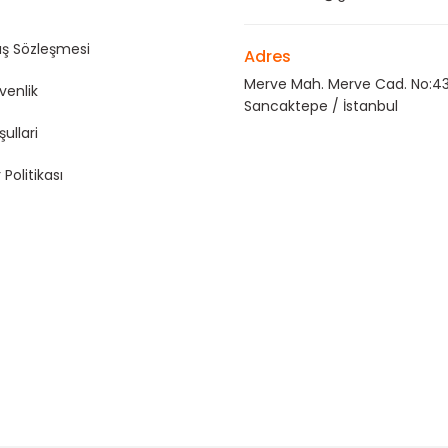
ış Sözleşmesi
Adres
Merve Mah. Merve Cad. No:43
üvenlik
Sancaktepe / İstanbul
şullari
 Politikası