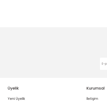
Görüş ve önerileriniz için teşekkür ederiz.
Ürün resmi kalitesiz, bozuk veya görüntülenemiyor.
Ürün açıklamasında eksik bilgiler bulunuyor.
Ürün bilgilerinde hatalar bulunuyor.
Ürün fiyatı diğer sitelerden daha pahalı.
Bu ürüne benzer farklı alternatifler olmalı.
Üyelik
Kurumsal
Yeni Üyelik
İletişim