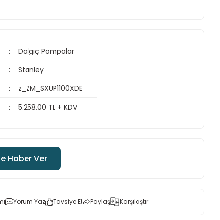
Dalgıç Pompalar
Stanley
z_ZM_SXUP1100XDE
5.258,00 TL + KDV
ce Haber Ver
mı
Yorum Yaz
Tavsiye Et
Paylaş
Karşılaştır