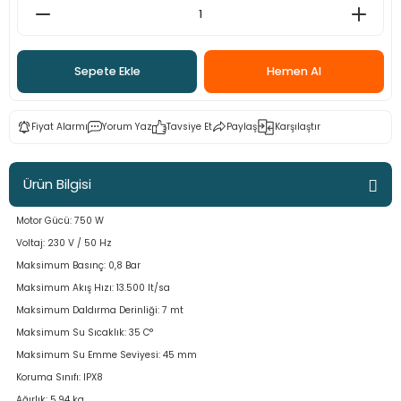
ama
p
ap
ap
 Hortumları
ı
m Ürünleri
Sepete Ekle
Hemen Al
lama
e
Makinaları
ı ve Çantaları
i
Fiyat Alarmı
Yorum Yaz
Tavsiye Et
Paylaş
Karşılaştır
e
llen Anahtarlar
Ürün Bilgisi
Makinesi
r
Motor Gücü: 750 W
sı
ma
Voltaj: 230 V / 50 Hz
Maksimum Basınç: 0,8 Bar
ma
Maksimum Akış Hızı: 13.500 lt/sa
Maksimum Daldırma Derinliği: 7 mt
akinesi
Maksimum Su Sıcaklık: 35 C°
Maksimum Su Emme Seviyesi: 45 mm
si
Koruma Sınıfı: IPX8
Ağırlık: 5,94 kg