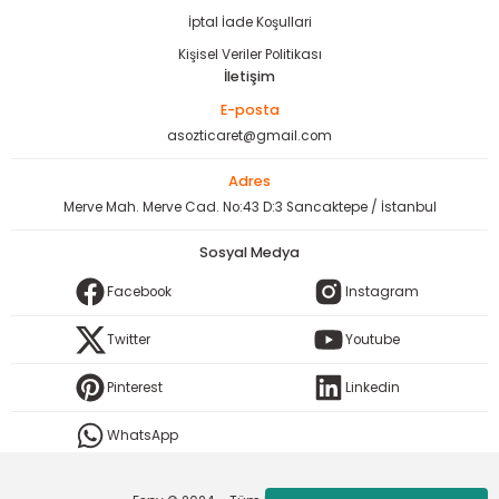
İptal İade Koşullari
Kişisel Veriler Politikası
İletişim
E-posta
asozticaret@gmail.com
Adres
Merve Mah. Merve Cad. No:43 D:3 Sancaktepe / İstanbul
Sosyal Medya
Facebook
Instagram
Twitter
Youtube
Pinterest
Linkedin
WhatsApp