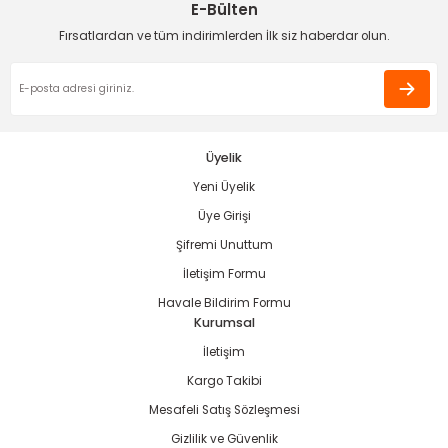
E-Bülten
Deneyimini Paylaş
Ürün bilgilerinde hatalar bulunuyor.
Fırsatlardan ve tüm indirimlerden İlk siz haberdar olun.
Ürün fiyatı diğer sitelerden daha pahalı.
Bu ürüne benzer farklı alternatifler olmalı.
estere
ası
Üyelik
Yeni Üyelik
si
Gönder
Üye Girişi
Şifremi Unuttum
esi
İletişim Formu
Havale Bildirim Formu
Kurumsal
İletişim
Kargo Takibi
Mesafeli Satış Sözleşmesi
Gizlilik ve Güvenlik