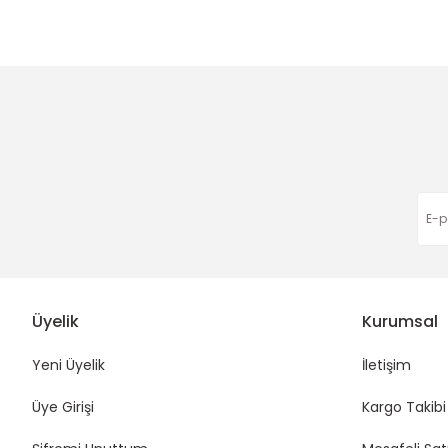
Ürün resmi kalitesiz, bozuk veya görüntülenemiyor.
Ürün açıklamasında eksik bilgiler bulunuyor.
Ürün bilgilerinde hatalar bulunuyor.
Ürün fiyatı diğer sitelerden daha pahalı.
Bu ürüne benzer farklı alternatifler olmalı.
Üyelik
Kurumsal
Yeni Üyelik
İletişim
Üye Girişi
Kargo Takibi