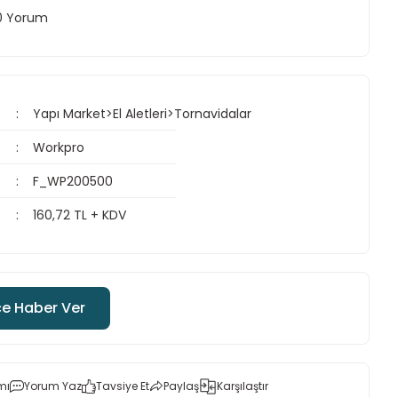
 0 Yorum
Yapı Market>El Aletleri>Tornavidalar
Workpro
F_WP200500
160,72 TL + KDV
ce Haber Ver
mı
Yorum Yaz
Tavsiye Et
Paylaş
Karşılaştır