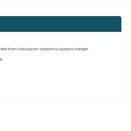
anyetik Krom Vanadyum vidalama uçlarına sahiptir.
i.
ımıza iletebilirsiniz.