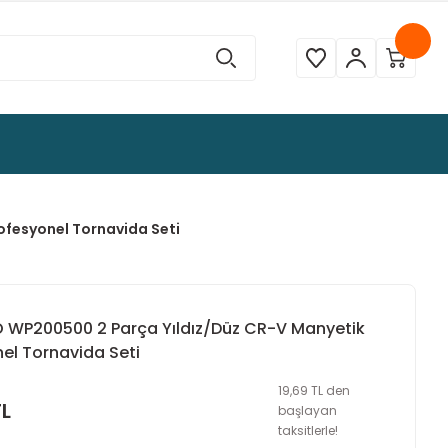
fesyonel Tornavida Seti
WP200500 2 Parça Yıldız/Düz CR-V Manyetik
el Tornavida Seti
19,69 TL den
TL
başlayan
taksitlerle!