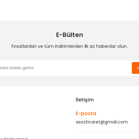
Deneyimini Paylaş
Yorum Yaz
Soru Sor
E-Bülten
Fırsatlardan ve tüm indirimlerden İlk siz haberdar olun.
Gönder
İletişim
E-posta
asozticaret@gmail.com