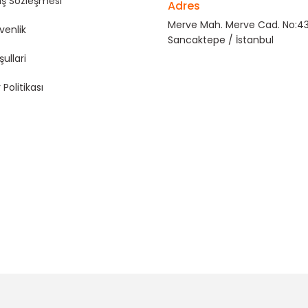
ış Sözleşmesi
Adres
Merve Mah. Merve Cad. No:43
üvenlik
Sancaktepe / İstanbul
şullari
 Politikası