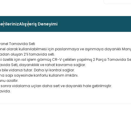
erileriniz
Alışveriş Deneyimi
onel Tornavida Seti
esyonel olarak kullanılabilmesi için paslanmaya ve aşınmaya dayanıklı M
dan oluşan 2’li tornavida seti.
ci özellik için ısıl işlem görmüş CR-V çelikten yapılmış 2 Parça Tornavida Set
navida Seti, dayanıklılık ve rahat kavrama sağlar.
le vidanızı tutar. Daha iyi kontrol sağlar.
ma sapı sayesinde konforlu kullanım imkânı.
nu azaltır.
en sonra vidalama uçları daha sert ve dayanıklı hale getirilmiştir.
avida.
 konularda yetersiz gördüğünüz noktaları öneri formunu kullanarak taraf
Ürün hakkında henüz soru sorulmamış.
Bu ürüne ilk yorumu siz yapın!
Sitemize ilk yorumu siz yapın!