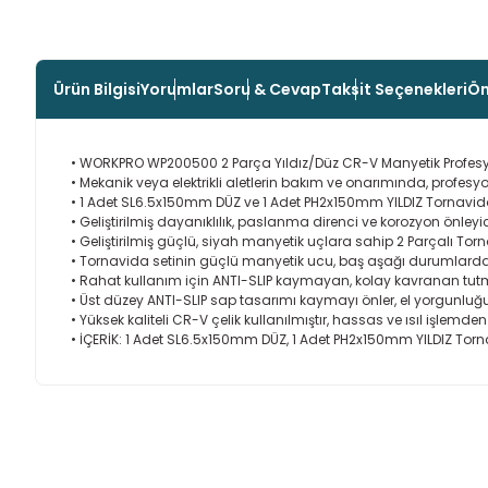
Ürün Bilgisi
Yorumlar
Soru & Cevap
Taksit Seçenekleri
Ön
• WORKPRO WP200500 2 Parça Yıldız/Düz CR-V Manyetik Profesy
• Mekanik veya elektrikli aletlerin bakım ve onarımında, prof
• 1 Adet SL6.5x150mm DÜZ ve 1 Adet PH2x150mm YILDIZ Tornavida
• Geliştirilmiş dayanıklılık, paslanma direnci ve korozyon önleyi
• Geliştirilmiş güçlü, siyah manyetik uçlara sahip 2 Parçalı Tor
• Tornavida setinin güçlü manyetik ucu, baş aşağı durumlarda bi
• Rahat kullanım için ANTI-SLIP kaymayan, kolay kavranan tut
• Üst düzey ANTI-SLIP sap tasarımı kaymayı önler, el yorgunluğu
• Yüksek kaliteli CR-V çelik kullanılmıştır, hassas ve ısıl işlemd
• İÇERİK: 1 Adet SL6.5x150mm DÜZ, 1 Adet PH2x150mm YILDIZ Torn
Bu ürünün fiyat bilgisi, resim, ürün açıklamalarında ve diğer
Görüş ve önerileriniz için teşekkür ederiz.