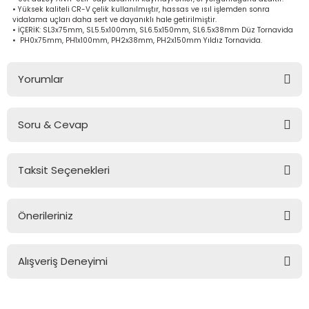
• Yüksek kaliteli CR-V çelik kullanılmıştır, hassas ve ısıl işlemden sonra
bancası
si
vidalama uçları daha sert ve dayanıklı hale getirilmiştir.
• İÇERİK: SL3x75mm, SL5.5x100mm, SL6.5x150mm, SL6.5x38mm Düz Tornavida
• PH0x75mm, PH1x100mm, PH2x38mm, PH2x150mm Yıldız Tornavida.
ası
Yorumlar
ve Sökme Makinesi
Soru & Cevap
Bu ürüne ilk yorumu siz yapın!
estere
aplar
Taksit Seçenekleri
Yorum Yaz
Ürün hakkında henüz soru sorulmamış.
eleri
si
Önerileriniz
Soru Sor
Bu ürünün fiyat bilgisi, resim, ürün açıklamalarında ve diğer
akineleri
konularda yetersiz gördüğünüz noktaları öneri formunu
Alışveriş Deneyimi
kullanarak tarafımıza iletebilirsiniz.
bancası
Görüş ve önerileriniz için teşekkür ederiz.