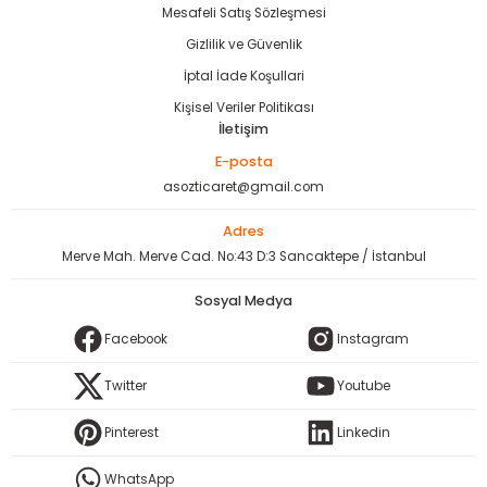
Mesafeli Satış Sözleşmesi
Gizlilik ve Güvenlik
İptal İade Koşullari
Kişisel Veriler Politikası
İletişim
E-posta
asozticaret@gmail.com
Adres
Merve Mah. Merve Cad. No:43 D:3 Sancaktepe / İstanbul
Sosyal Medya
Facebook
Instagram
Twitter
Youtube
Pinterest
Linkedin
WhatsApp