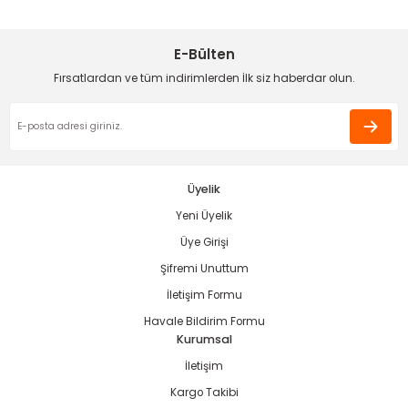
Sitemize ilk yorumu siz yapın!
Ürün resmi kalitesiz, bozuk veya görüntülenemiyor.
Ürün açıklamasında eksik bilgiler bulunuyor.
E-Bülten
Deneyimini Paylaş
Ürün bilgilerinde hatalar bulunuyor.
Fırsatlardan ve tüm indirimlerden İlk siz haberdar olun.
Ürün fiyatı diğer sitelerden daha pahalı.
estere
Bu ürüne benzer farklı alternatifler olmalı.
ası
si
Üyelik
Yeni Üyelik
esi
Gönder
Üye Girişi
Şifremi Unuttum
İletişim Formu
Havale Bildirim Formu
Kurumsal
İletişim
Kargo Takibi