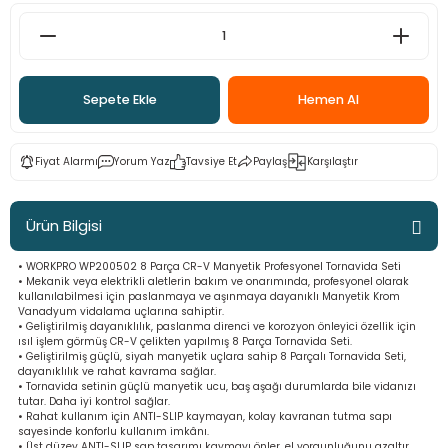
ama
p
ap
ap
 Hortumları
ı
m Ürünleri
Sepete Ekle
Hemen Al
lama
e
Makinaları
ı ve Çantaları
i
Fiyat Alarmı
Yorum Yaz
Tavsiye Et
Paylaş
Karşılaştır
e
llen Anahtarlar
Makinesi
r
Ürün Bilgisi
• WORKPRO WP200502 8 Parça CR-V Manyetik Profesyonel Tornavida Seti
sı
ma
• Mekanik veya elektrikli aletlerin bakım ve onarımında, profesyonel olarak
kullanılabilmesi için paslanmaya ve aşınmaya dayanıklı Manyetik Krom
Vanadyum vidalama uçlarına sahiptir.
ma
• Geliştirilmiş dayanıklılık, paslanma direnci ve korozyon önleyici özellik için
ısıl işlem görmüş CR-V çelikten yapılmış 8 Parça Tornavida Seti.
• Geliştirilmiş güçlü, siyah manyetik uçlara sahip 8 Parçalı Tornavida Seti,
akinesi
dayanıklılık ve rahat kavrama sağlar.
• Tornavida setinin güçlü manyetik ucu, baş aşağı durumlarda bile vidanızı
tutar. Daha iyi kontrol sağlar.
si
• Rahat kullanım için ANTI-SLIP kaymayan, kolay kavranan tutma sapı
sayesinde konforlu kullanım imkânı.
• Üst düzey ANTI-SLIP sap tasarımı kaymayı önler, el yorgunluğunu azaltır.