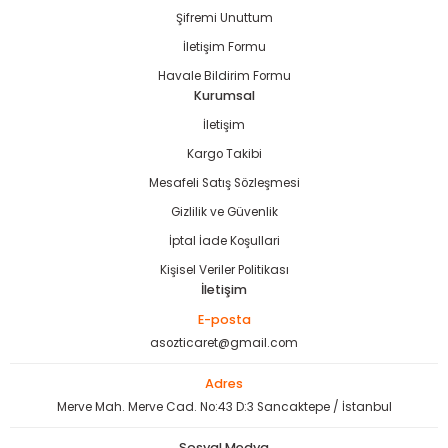
Şifremi Unuttum
İletişim Formu
Havale Bildirim Formu
Kurumsal
İletişim
Kargo Takibi
Mesafeli Satış Sözleşmesi
Gizlilik ve Güvenlik
İptal İade Koşullari
Kişisel Veriler Politikası
İletişim
E-posta
asozticaret@gmail.com
Adres
Merve Mah. Merve Cad. No:43 D:3 Sancaktepe / İstanbul
Sosyal Medya