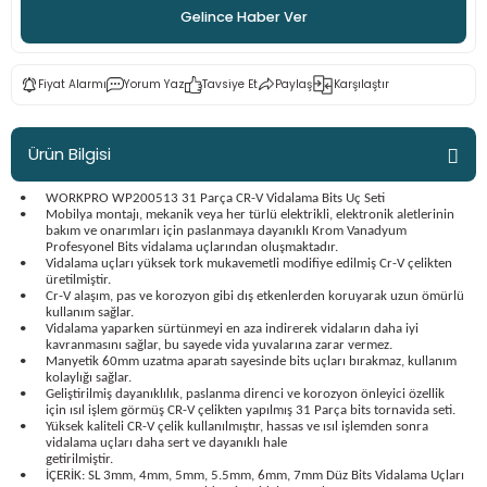
Gelince Haber Ver
ama
p
ap
ap
 Hortumları
ı
m Ürünleri
Fiyat Alarmı
Yorum Yaz
Tavsiye Et
Paylaş
Karşılaştır
lama
e
Makinaları
ı ve Çantaları
i
Ürün Bilgisi
e
llen Anahtarlar
•
WORKPRO WP200513 31 Parça CR-V Vidalama Bits Uç Seti
•
Mobilya montajı, mekanik veya her türlü elektrikli, elektronik aletlerinin
bakım ve onarımları için paslanmaya dayanıklı Krom Vanadyum
Makinesi
r
Profesyonel Bits vidalama uçlarından oluşmaktadır.
•
Vidalama uçları yüksek tork mukavemetli modifiye edilmiş Cr-V çelikten
üretilmiştir.
sı
ma
•
Cr-V alaşım, pas ve korozyon gibi dış etkenlerden koruyarak uzun ömürlü
kullanım sağlar.
•
Vidalama yaparken sürtünmeyi en aza indirerek vidaların daha iyi
ma
kavranmasını sağlar, bu sayede vida yuvalarına zarar vermez.
•
Manyetik 60mm uzatma aparatı sayesinde bits uçları bırakmaz, kullanım
kolaylığı sağlar.
•
Geliştirilmiş dayanıklılık, paslanma direnci ve korozyon önleyici özellik
akinesi
için ısıl işlem görmüş CR-V çelikten yapılmış 31 Parça bits tornavida seti.
•
Yüksek kaliteli CR-V çelik kullanılmıştır, hassas ve ısıl işlemden sonra
vidalama uçları daha sert ve dayanıklı hale
si
getirilmiştir.
•
İÇERİK: SL 3mm, 4mm, 5mm, 5.5mm, 6mm, 7mm Düz Bits Vidalama Uçları