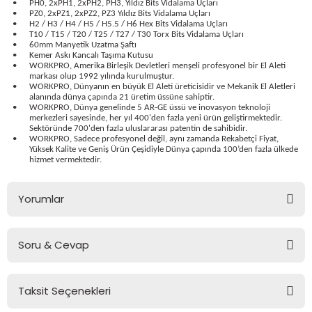
•
PH0, 2xPH1, 2xPH2, PH3, Yıldız Bits Vidalama Uçları
bancası
si
•
PZ0, 2xPZ1, 2xPZ2, PZ3 Yıldız Bits Vidalama Uçları
•
H2 / H3 / H4 / H5 / H5.5 / H6 Hex Bits Vidalama Uçları
•
T10 / T15 / T20 / T25 / T27 / T30 Torx Bits Vidalama Uçları
ası
•
60mm Manyetik Uzatma Şaftı
•
Kemer Askı Kancalı Taşıma Kutusu
•
WORKPRO, Amerika Birleşik Devletleri menşeli profesyonel bir El Aleti
markası olup 1992 yılında kurulmuştur.
ve Sökme Makinesi
•
WORKPRO, Dünyanın en büyük El Aleti üreticisidir ve Mekanik El Aletleri
alanında dünya çapında 21 üretim üssüne sahiptir.
•
WORKPRO, Dünya genelinde 5 AR-GE üssü ve inovasyon teknoloji
merkezleri sayesinde, her yıl 400'den fazla yeni ürün geliştirmektedir.
Sektöründe 700'den fazla uluslararası patentin de sahibidir.
•
WORKPRO, Sadece profesyonel değil, aynı zamanda Rekabetçi Fiyat,
estere
aplar
Yüksek Kalite ve Geniş Ürün Çeşidiyle Dünya çapında 100’den fazla ülkede
hizmet vermektedir.
eleri
Yorumlar
si
Soru & Cevap
akineleri
Bu ürüne ilk yorumu siz yapın!
bancası
Taksit Seçenekleri
Yorum Yaz
Ürün hakkında henüz soru sorulmamış.