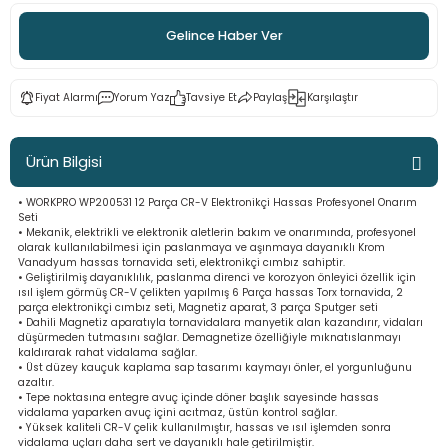
ama
p
Gelince Haber Ver
ap
ap
 Hortumları
ı
m Ürünleri
Fiyat Alarmı
Yorum Yaz
Tavsiye Et
Paylaş
Karşılaştır
lama
e
Makinaları
ı ve Çantaları
i
Ürün Bilgisi
e
llen Anahtarlar
• WORKPRO WP200531 12 Parça CR-V Elektronikçi Hassas Profesyonel Onarım
Seti
Makinesi
r
• Mekanik, elektrikli ve elektronik aletlerin bakım ve onarımında, profesyonel
olarak kullanılabilmesi için paslanmaya ve aşınmaya dayanıklı Krom
Vanadyum hassas tornavida seti, elektronikçi cımbız sahiptir.
sı
ma
• Geliştirilmiş dayanıklılık, paslanma direnci ve korozyon önleyici özellik için
ısıl işlem görmüş CR-V çelikten yapılmış 6 Parça hassas Torx tornavida, 2
parça elektronikçi cımbız seti, Magnetiz aparat, 3 parça Sputger seti
ma
• Dahili Magnetiz aparatıyla tornavidalara manyetik alan kazandırır, vidaları
düşürmeden tutmasını sağlar. Demagnetize özelliğiyle mıknatıslanmayı
kaldırarak rahat vidalama sağlar.
akinesi
• Üst düzey kauçuk kaplama sap tasarımı kaymayı önler, el yorgunluğunu
azaltır.
• Tepe noktasına entegre avuç içinde döner başlık sayesinde hassas
vidalama yaparken avuç içini acıtmaz, üstün kontrol sağlar.
si
• Yüksek kaliteli CR-V çelik kullanılmıştır, hassas ve ısıl işlemden sonra
vidalama uçları daha sert ve dayanıklı hale getirilmiştir.