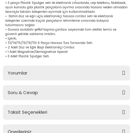
• 3 parça Plastik Sputger seti ile elektronik cihazlarda, cep telefonu, Notebook,
bancası
si
oyun konsolu gibi plastik parçaların ayırma sırasında hasara neden olmadan
basınçla takılan bileşenleri ayırmak için kullanılmaktadır.
• Dahili düz ve eğri uçlu elektronikçi hassas cımbız seti ile elektronik
ası
bileşenler üzerinde küçük parçaların lehimleme sırasında kolayca
tutulmasını sağlar.
• Duvara asılabilir şeffaf taşıma çantası sayesinde tüm aletler temiz ve
ve Sökme Makinesi
güvenli şekilde saklama imkânı.
• İçerik;
• T3/T4/T5/T6/T8/T10 6 Parça Hassas Torx Tornavida Seti
• 2 Adet Düz ve Eğik Başlı Elektronikçi Cımbız
• 1 Adet Magnetize/Demagnetize Aparat
• 3 Adet Plastik Sputger Seti
estere
aplar
Yorumlar
eleri
Soru & Cevap
si
Bu ürüne ilk yorumu siz yapın!
akineleri
Taksit Seçenekleri
Yorum Yaz
Ürün hakkında henüz soru sorulmamış.
bancası
Önerileriniz
Soru Sor