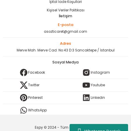
İptal İade Koşullari
Kişisel Veriler Politikası
İletişim
E-posta
asozticaret@gmail.com
Adres
Merve Mah. Merve Cad. No:43 D:3 Sancaktepe / İstanbul
Sosyal Medya
Facebook
Instagram
Twitter
Youtube
Pinterest
Linkedin
WhatsApp
Espy © 2024 - Tüm Hakları Saklıdır.