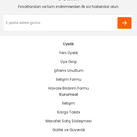
Deneyimini Paylaş
Ürün bilgilerinde hatalar bulunuyor.
Fırsatlardan ve tüm indirimlerden İlk siz haberdar olun.
Ürün fiyatı diğer sitelerden daha pahalı.
Bu ürüne benzer farklı alternatifler olmalı.
estere
Üyelik
ası
Yeni Üyelik
Gönder
Üye Girişi
si
Şifremi Unuttum
esi
İletişim Formu
Havale Bildirim Formu
Kurumsal
İletişim
Kargo Takibi
Mesafeli Satış Sözleşmesi
Gizlilik ve Güvenlik