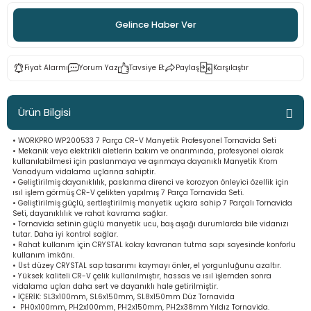
ama
p
Gelince Haber Ver
ap
ap
 Hortumları
ı
m Ürünleri
Fiyat Alarmı
Yorum Yaz
Tavsiye Et
Paylaş
Karşılaştır
lama
e
Makinaları
ı ve Çantaları
i
Ürün Bilgisi
e
llen Anahtarlar
• WORKPRO WP200533 7 Parça CR-V Manyetik Profesyonel Tornavida Seti
• Mekanik veya elektrikli aletlerin bakım ve onarımında, profesyonel olarak
Makinesi
r
kullanılabilmesi için paslanmaya ve aşınmaya dayanıklı Manyetik Krom
Vanadyum vidalama uçlarına sahiptir.
• Geliştirilmiş dayanıklılık, paslanma direnci ve korozyon önleyici özellik için
sı
ma
ısıl işlem görmüş CR-V çelikten yapılmış 7 Parça Tornavida Seti.
• Geliştirilmiş güçlü, sertleştirilmiş manyetik uçlara sahip 7 Parçalı Tornavida
Seti, dayanıklılık ve rahat kavrama sağlar.
ma
• Tornavida setinin güçlü manyetik ucu, baş aşağı durumlarda bile vidanızı
tutar. Daha iyi kontrol sağlar.
• Rahat kullanım için CRYSTAL kolay kavranan tutma sapı sayesinde konforlu
akinesi
kullanım imkânı.
• Üst düzey CRYSTAL sap tasarımı kaymayı önler, el yorgunluğunu azaltır.
• Yüksek kaliteli CR-V çelik kullanılmıştır, hassas ve ısıl işlemden sonra
vidalama uçları daha sert ve dayanıklı hale getirilmiştir.
si
• İÇERİK: SL3x100mm, SL6x150mm, SL8x150mm Düz Tornavida
• PH0x100mm, PH2x100mm, PH2x150mm, PH2x38mm Yıldız Tornavida.