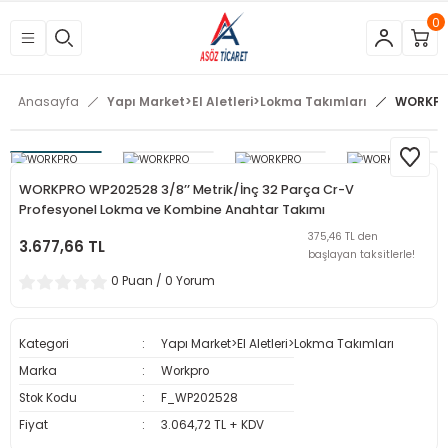
0
Geri Dön
Geri Dön
Geri Dön
Geri Dön
Geri Dön
Geri Dön
Geri Dön
Geri Dön
Geri Dön
Geri Dön
Geri Dön
Geri Dön
tleri
eri
neleri
 Aletleri
rleri
etleri
kipmanları
mlar
rünler
Aletleri
zları
arları
Anasayfa
Yapı Market>El Aletleri>Lokma Takımları
WORKPRO
azları
ar
ineleri
at
sı
Budama Makineleri
ama
kinaları
arı
WORKPRO WP202528 3/8’’ Metrik/İnç 32 Parça Cr-V
Profesyonel Lokma ve Kombine Anahtar Takımı
mpaları
nesi
 Çakma Makinaları
rı ve Penseler
hazları
375,46 TL den
3.677,66 TL
başlayan taksitlerle!
içme Makineleri
a Makinesi
cası
ri
0 Puan / 0 Yorum
 Çakma Makinesi
a ve Üfleme Makineleri
a
sı
i
i
vertörler
Kategori
Yapı Market>El Aletleri>Lokma Takımları
Marka
Workpro
Kesme Makineleri
 Çakma Makinesi
sı
içler
mizlik Ürünleri
Stok Kodu
F_WP202528
p
bancaları
arı
 Anahtarları
rı
Fiyat
3.064,72 TL + KDV