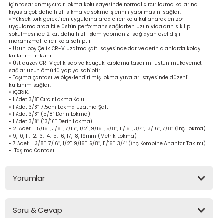
için tasarlanmış cırcır lokma kolu sayesinde normal cırcır lokma kollarına
bancası
si
kıyasla çok daha hızlı sıkma ve sökme işlerinin yapılmasını sağlar.
• Yüksek tork gerektiren uygulamalarda cırcır kolu kullanarak en zor
uygulamalarda bile üstün performans sağlarken uzun vidaların sıkılıp
ası
sökülmesinde 2 kat daha hızlı işlem yapmanızı sağlayan özel dişli
mekanizmalı cırcır kola sahiptir.
• Uzun boy Çelik CR-V uzatma şaftı sayesinde dar ve derin alanlarda kolay
ve Sökme Makinesi
kullanım imkânı.
• Üst düzey CR-V çelik sap ve kauçuk kaplama tasarımı üstün mukavemet
sağlar uzun ömürlü yapıya sahiptir.
• Taşıma çantası ve ölçeklendirilmiş lokma yuvaları sayesinde düzenli
kullanım sağlar.
• İÇERİK:
• 1 Adet 3/8'’ Cırcır Lokma Kolu
estere
aplar
• 1 Adet 3/8’’ 7,5cm Lokma Uzatma Şaftı
• 1 Adet 3/8’’ (5/8’’ Derin Lokma)
• 1 Adet 3/8’’ (13/16’’ Derin Lokma)
eleri
• 21 Adet = 5/16’’, 3/8’’, 7/16’’, 1/2'’, 9/16’’, 5/8’’, 11/16’’, 3/4'’, 13/16’’, 7/8’’ (İnç Lokma)
• 9, 10, 11, 12, 13, 14, 15, 16, 17, 18, 19mm (Metrik Lokma)
• 7 Adet = 3/8’’, 7/16’’, 1/2'’, 9/16’’, 5/8’’, 11/16’’, 3/4'’ (İnç Kombine Anahtar Takımı)
si
• Taşıma Çantası.
akineleri
Yorumlar
bancası
Soru & Cevap
Bu ürüne ilk yorumu siz yapın!