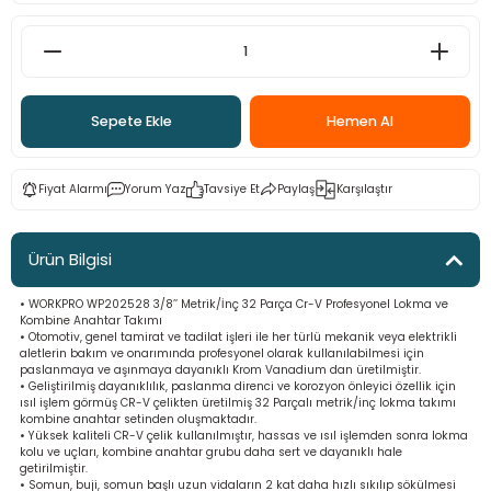
ama
p
ap
ap
 Hortumları
ı
m Ürünleri
Sepete Ekle
Hemen Al
lama
e
Makinaları
ı ve Çantaları
i
e
llen Anahtarlar
Fiyat Alarmı
Yorum Yaz
Tavsiye Et
Paylaş
Karşılaştır
Makinesi
r
Ürün Bilgisi
sı
ma
• WORKPRO WP202528 3/8’’ Metrik/İnç 32 Parça Cr-V Profesyonel Lokma ve
Kombine Anahtar Takımı
• Otomotiv, genel tamirat ve tadilat işleri ile her türlü mekanik veya elektrikli
ma
aletlerin bakım ve onarımında profesyonel olarak kullanılabilmesi için
paslanmaya ve aşınmaya dayanıklı Krom Vanadium dan üretilmiştir.
• Geliştirilmiş dayanıklılık, paslanma direnci ve korozyon önleyici özellik için
akinesi
ısıl işlem görmüş CR-V çelikten üretilmiş 32 Parçalı metrik/inç lokma takımı
kombine anahtar setinden oluşmaktadır.
• Yüksek kaliteli CR-V çelik kullanılmıştır, hassas ve ısıl işlemden sonra lokma
kolu ve uçları, kombine anahtar grubu daha sert ve dayanıklı hale
si
getirilmiştir.
• Somun, buji, somun başlı uzun vidaların 2 kat daha hızlı sıkılıp sökülmesi