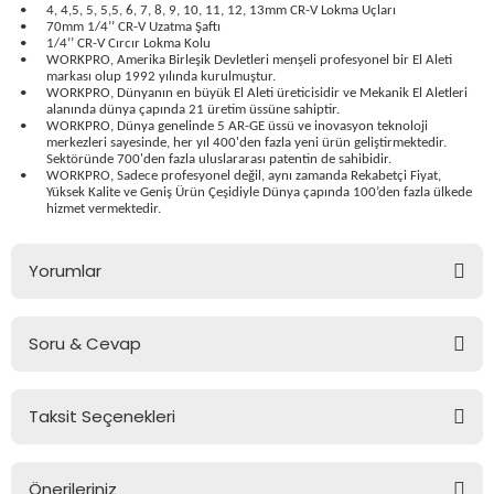
•
4, 4,5, 5, 5,5, 6, 7, 8, 9, 10, 11, 12, 13mm CR-V Lokma Uçları
bancası
si
•
70mm 1/4’’ CR-V Uzatma Şaftı
•
1/4’’ CR-V Cırcır Lokma Kolu
•
WORKPRO, Amerika Birleşik Devletleri menşeli profesyonel bir El Aleti
ası
markası olup 1992 yılında kurulmuştur.
•
WORKPRO, Dünyanın en büyük El Aleti üreticisidir ve Mekanik El Aletleri
alanında dünya çapında 21 üretim üssüne sahiptir.
ve Sökme Makinesi
•
WORKPRO, Dünya genelinde 5 AR-GE üssü ve inovasyon teknoloji
merkezleri sayesinde, her yıl 400'den fazla yeni ürün geliştirmektedir.
Sektöründe 700'den fazla uluslararası patentin de sahibidir.
•
WORKPRO, Sadece profesyonel değil, aynı zamanda Rekabetçi Fiyat,
Yüksek Kalite ve Geniş Ürün Çeşidiyle Dünya çapında 100’den fazla ülkede
hizmet vermektedir.
estere
aplar
Yorumlar
eleri
Soru & Cevap
si
Bu ürüne ilk yorumu siz yapın!
akineleri
Taksit Seçenekleri
Yorum Yaz
Ürün hakkında henüz soru sorulmamış.
bancası
Önerileriniz
Soru Sor