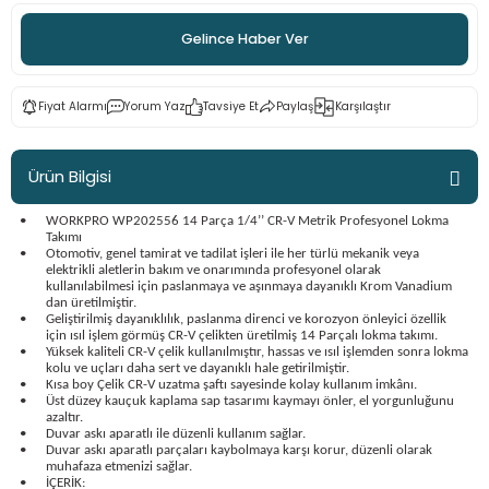
ama
p
Gelince Haber Ver
ap
ap
 Hortumları
ı
m Ürünleri
Fiyat Alarmı
Yorum Yaz
Tavsiye Et
Paylaş
Karşılaştır
lama
e
Makinaları
ı ve Çantaları
i
Ürün Bilgisi
e
llen Anahtarlar
•
WORKPRO WP202556 14 Parça 1/4’’ CR-V Metrik Profesyonel Lokma
Makinesi
r
Takımı
•
Otomotiv, genel tamirat ve tadilat işleri ile her türlü mekanik veya
elektrikli aletlerin bakım ve onarımında profesyonel olarak
kullanılabilmesi için paslanmaya ve aşınmaya dayanıklı Krom Vanadium
sı
ma
dan üretilmiştir.
•
Geliştirilmiş dayanıklılık, paslanma direnci ve korozyon önleyici özellik
için ısıl işlem görmüş CR-V çelikten üretilmiş 14 Parçalı lokma takımı.
ma
•
Yüksek kaliteli CR-V çelik kullanılmıştır, hassas ve ısıl işlemden sonra lokma
kolu ve uçları daha sert ve dayanıklı hale getirilmiştir.
•
Kısa boy Çelik CR-V uzatma şaftı sayesinde kolay kullanım imkânı.
akinesi
•
Üst düzey kauçuk kaplama sap tasarımı kaymayı önler, el yorgunluğunu
azaltır.
•
Duvar askı aparatlı ile düzenli kullanım sağlar.
•
Duvar askı aparatlı parçaları kaybolmaya karşı korur, düzenli olarak
si
muhafaza etmenizi sağlar.
•
İÇERİK: