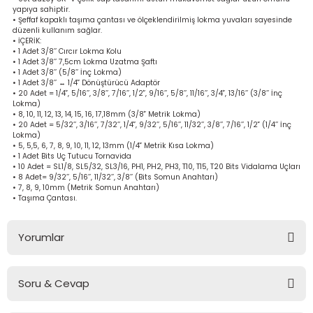
yapıya sahiptir.
bancası
si
• Şeffaf kapaklı taşıma çantası ve ölçeklendirilmiş lokma yuvaları sayesinde
düzenli kullanım sağlar.
• İÇERİK:
ası
• 1 Adet 3/8’’ Cırcır Lokma Kolu
• 1 Adet 3/8’’ 7,5cm Lokma Uzatma Şaftı
• 1 Adet 3/8’’ (5/8’’ İnç Lokma)
ve Sökme Makinesi
• 1 Adet 3/8’’ ↔ 1/4'’ Dönüştürücü Adaptör
• 20 Adet = 1/4'’, 5/16’’, 3/8’’, 7/16’’, 1/2'’, 9/16’’, 5/8’’, 11/16’’, 3/4'’, 13/16’’ (3/8’’ İnç
Lokma)
• 8, 10, 11, 12, 13, 14, 15, 16, 17,18mm (3/8'’ Metrik Lokma)
• 20 Adet = 5/32’’, 3/16’’, 7/32’’, 1/4'’, 9/32’’, 5/16’’, 11/32’’, 3/8’’, 7/16’’, 1/2'’ (1/4’’ İnç
Lokma)
• 5, 5,5, 6, 7, 8, 9, 10, 11, 12, 13mm (1/4'’ Metrik Kısa Lokma)
estere
aplar
• 1 Adet Bits Uç Tutucu Tornavida
• 10 Adet = SL1/8, SL5/32, SL3/16, PH1, PH2, PH3, T10, T15, T20 Bits Vidalama Uçları
• 8 Adet= 9/32’’, 5/16’’, 11/32’’, 3/8’’ (Bits Somun Anahtarı)
eleri
• 7, 8, 9, 10mm (Metrik Somun Anahtarı)
• Taşıma Çantası.
si
Yorumlar
akineleri
Soru & Cevap
bancası
Bu ürüne ilk yorumu siz yapın!