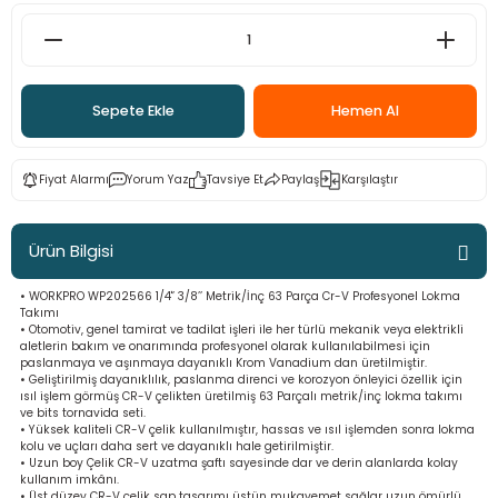
ama
p
ap
ap
 Hortumları
ı
m Ürünleri
Sepete Ekle
Hemen Al
lama
e
Makinaları
ı ve Çantaları
i
Fiyat Alarmı
Yorum Yaz
Tavsiye Et
Paylaş
Karşılaştır
e
llen Anahtarlar
Makinesi
r
Ürün Bilgisi
• WORKPRO WP202566 1/4'’ 3/8’’ Metrik/İnç 63 Parça Cr-V Profesyonel Lokma
sı
ma
Takımı
• Otomotiv, genel tamirat ve tadilat işleri ile her türlü mekanik veya elektrikli
aletlerin bakım ve onarımında profesyonel olarak kullanılabilmesi için
ma
paslanmaya ve aşınmaya dayanıklı Krom Vanadium dan üretilmiştir.
• Geliştirilmiş dayanıklılık, paslanma direnci ve korozyon önleyici özellik için
ısıl işlem görmüş CR-V çelikten üretilmiş 63 Parçalı metrik/inç lokma takımı
akinesi
ve bits tornavida seti.
• Yüksek kaliteli CR-V çelik kullanılmıştır, hassas ve ısıl işlemden sonra lokma
kolu ve uçları daha sert ve dayanıklı hale getirilmiştir.
si
• Uzun boy Çelik CR-V uzatma şaftı sayesinde dar ve derin alanlarda kolay
kullanım imkânı.
• Üst düzey CR-V çelik sap tasarımı üstün mukavemet sağlar uzun ömürlü