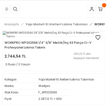
Geri Dön
Geri Dön
Geri Dön
Geri Dön
Geri Dön
Geri Dön
Geri Dön
Geri Dön
Geri Dön
Geri Dön
Geri Dön
Geri Dön
tleri
eri
neleri
 Aletleri
rleri
etleri
kipmanları
mlar
rünler
Aletleri
zları
arları
Anasayfa
Yapı Market>El Aletleri>Lokma Takımları
WORKPRO
azları
ar
ineleri
at
sı
Budama Makineleri
ama
kinaları
arı
WORKPRO WP202566 1/4'’ 3/8’’ Metrik/İnç 63 Parça Cr-V
Profesyonel Lokma Takımı
mpaları
nesi
 Çakma Makinaları
rı ve Penseler
hazları
280,20 TL den
2.744,54 TL
başlayan taksitlerle!
0 Puan / 0 Yorum
içme Makineleri
a Makinesi
cası
ri
 Çakma Makinesi
a ve Üfleme Makineleri
a
sı
i
i
vertörler
Kategori
Yapı Market>El Aletleri>Lokma Takımları
Marka
Workpro
Kesme Makineleri
 Çakma Makinesi
sı
içler
mizlik Ürünleri
Stok Kodu
F_WP202566
Fiyat
2.287,12 TL + KDV
p
bancaları
arı
 Anahtarları
rı