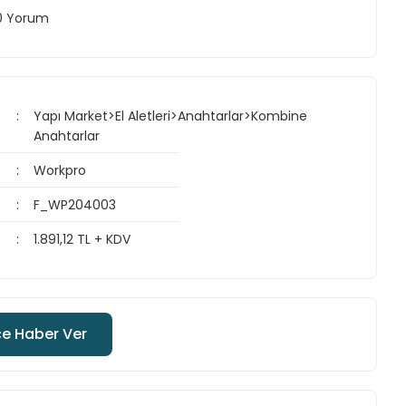
 0 Yorum
Yapı Market>El Aletleri>Anahtarlar>Kombine
Anahtarlar
Workpro
F_WP204003
1.891,12 TL + KDV
ce Haber Ver