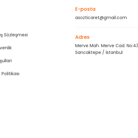
E-posta
asozticaret@gmail.com
ış Sözleşmesi
Adres
Merve Mah. Merve Cad. No:43
üvenlik
Sancaktepe / İstanbul
şullari
 Politikası