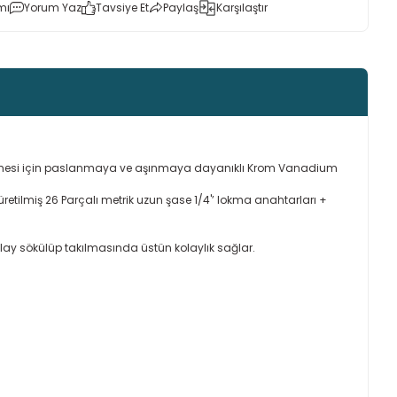
mı
Yorum Yaz
Tavsiye Et
Paylaş
Karşılaştır
anılabilmesi için paslanmaya ve aşınmaya dayanıklı Krom Vanadium
 üretilmiş 26 Parçalı metrik uzun şase 1/4'’ lokma anahtarları +
olay sökülüp takılmasında üstün kolaylık sağlar.