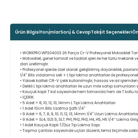
Ürün Bilgisi
Yorumlar
Soru & Cevap
Taksit Seçenekleri
Ön
• WORKPRO WP204003 26 Parça Cr-V Profesyonel Motosiklet Tami
• Motosiklet, genel tamirat ve tadilat işleri ile her türlü mek
dan üretilmiştir.
• Profesyonel işlerde özel olarak geliştirilmiş dayanıklılık, pasl
1/4'’ Bits vidalama seti + L tipi lokma anahtarları ile profesyon
• Yüksek kaliteli CR-V çelik kullanılmıştır, hassas ve ısıl işlemd
• Delikli L tipi lokma anahtarları ile uzun mile sahip somunlar
• Kauçuk kaplı T kol sayesinde hem tornavida hem de T kollu lo
• İÇERİK:
• 5 Adet = 8, 10, 12, 13, 14mm L Tipi Lokma Anahtarları
• 1 Adet 10cm Bits Uzatma Şaftı 1/4'’
• 9 Adet = 6, 7, 8, 9, 10, 11, 12, 13, 14mm 1/4'’ Uzun Lokma Anahtarlar
• 9 Adet = SL4, SL5.5, SL7, PH1, PH2, PH3, H4, H5, H6 1/4’’ Lokma Giri
• 1 Adet Kauçuk Kaplı T/Düz Tip Lokma Sapı
• Taşıma çantası sayesinde uçları düzenli, temiz biçimde sakl