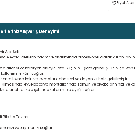
Fiyat Alar
erileriniz
Alışveriş Deneyimi
r Alet Seti
anik veya elektrikli aletlerin bakım ve onarımında profesyonel olarak kull
anma direnci ve korozyon önleyici özellik için ısıl işlem görmüş CR-V çelikten
el kullanım imkânı sağlar.
en sonra lokma kolu ve lokmalar daha sert ve dayanıklı hale getirilmiştir.
ın sıkılmasında, evye batarya montajlarında somun ve cıvataların hızlı ve k
kma anahtar kolu şeklinde kullanım kolaylığı sağlar.
ı
şli Bits Uç Takımı
amanızı ve taşımanızı sağlar.