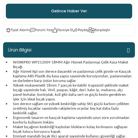
ama
p
Gelince Haber Ver
ap
ap
 Hortumları
ı
m Ürünleri
Fiyat Alarmı
Yorum Yaz
Tavsiye Et
Paylaş
Karşılaştır
lama
e
Makinaları
ı ve Çantaları
i
Ürün Bilgisi
e
llen Anahtarlar
•
WORKPRO WP212009 18MM Ağır Hizmet Paslanmaz Çelik Kasa Maket
Makinesi
r
Bıçağı
•
Ağır hizmet tipi son derece dayanıklı ve paslanmaz çelik gövde ve Kauçuk
kaplama ABS Plastik dış kasa yapısı sayesinde korozyondan, paslanmadan
ve darbelere karşı üstün koruma sağlar.
sı
ma
•
Yüksek mukavemetli 18mm 7 parçalı kırılabilir trapezoid şeklinde maket
bıçağı sayesinde halı, Vinil, paspas, kâğıt, deri, kalın ip, mukavva, alçı
panel levhalar, kontrplak, koli gibi daha sert ve güçlü kesim gerektiren
ma
işler için ideal bıçak yapısı.
•
Son derece sağlam ve yüksek keskinliğe sahip SK5 güçlü karbon çelikten
üretilmiş bıçaklar sayesinde rakiplerine oranlar beş kat daha fazla
akinesi
keskinlik sağlar.
•
Ergonomik tasarım ve kauçuk kaplama sayesinde uzun süre yorulmadan
konforlu kullanım imkânı.
•
Maket bıçağının keskinliği kaybolan blokların kolay kırılmasını sağlayan
si
bıçak tutucu koruyucu kapak.
•
Emniyet mandallı bıçak itici aparat sayesinde kullanıcı güvenliği sağlar.