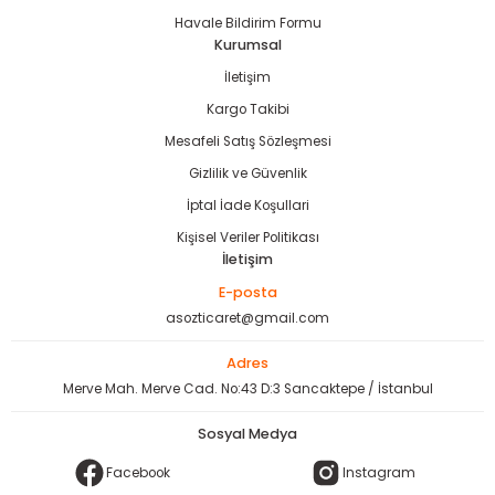
Havale Bildirim Formu
Kurumsal
İletişim
Kargo Takibi
Mesafeli Satış Sözleşmesi
Gizlilik ve Güvenlik
İptal İade Koşullari
Kişisel Veriler Politikası
İletişim
E-posta
asozticaret@gmail.com
Adres
Merve Mah. Merve Cad. No:43 D:3 Sancaktepe / İstanbul
Sosyal Medya
Facebook
Instagram