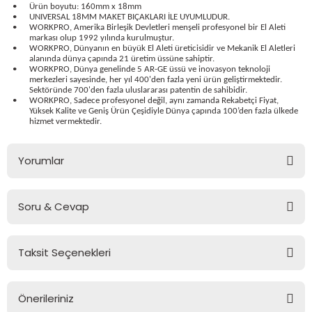
•
Ürün boyutu: 160mm x 18mm
bancası
si
•
UNIVERSAL 18MM MAKET BIÇAKLARI İLE UYUMLUDUR.
•
WORKPRO, Amerika Birleşik Devletleri menşeli profesyonel bir El Aleti
markası olup 1992 yılında kurulmuştur.
ası
•
WORKPRO, Dünyanın en büyük El Aleti üreticisidir ve Mekanik El Aletleri
alanında dünya çapında 21 üretim üssüne sahiptir.
•
WORKPRO, Dünya genelinde 5 AR-GE üssü ve inovasyon teknoloji
ve Sökme Makinesi
merkezleri sayesinde, her yıl 400'den fazla yeni ürün geliştirmektedir.
Sektöründe 700'den fazla uluslararası patentin de sahibidir.
•
WORKPRO, Sadece profesyonel değil, aynı zamanda Rekabetçi Fiyat,
Yüksek Kalite ve Geniş Ürün Çeşidiyle Dünya çapında 100’den fazla ülkede
hizmet vermektedir.
estere
aplar
Yorumlar
eleri
Soru & Cevap
Bu ürüne ilk yorumu siz yapın!
si
akineleri
Taksit Seçenekleri
Yorum Yaz
Ürün hakkında henüz soru sorulmamış.
bancası
Önerileriniz
Soru Sor