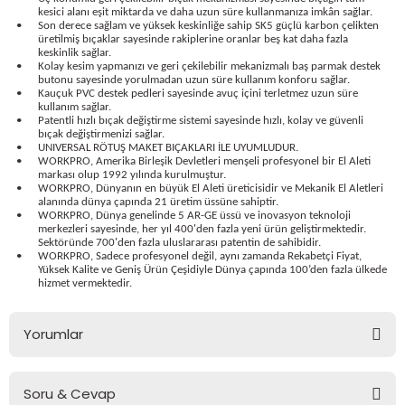
kesici alanı eşit miktarda ve daha uzun süre kullanmanıza imkân sağlar.
bancası
si
•
Son derece sağlam ve yüksek keskinliğe sahip SK5 güçlü karbon çelikten
üretilmiş bıçaklar sayesinde rakiplerine oranlar beş kat daha fazla
keskinlik sağlar.
ası
•
Kolay kesim yapmanızı ve geri çekilebilir mekanizmalı baş parmak destek
butonu sayesinde yorulmadan uzun süre kullanım konforu sağlar.
•
Kauçuk PVC destek pedleri sayesinde avuç içini terletmez uzun süre
ve Sökme Makinesi
kullanım sağlar.
•
Patentli hızlı bıçak değiştirme sistemi sayesinde hızlı, kolay ve güvenli
bıçak değiştirmenizi sağlar.
•
UNIVERSAL RÖTUŞ MAKET BIÇAKLARI İLE UYUMLUDUR.
•
WORKPRO, Amerika Birleşik Devletleri menşeli profesyonel bir El Aleti
markası olup 1992 yılında kurulmuştur.
•
WORKPRO, Dünyanın en büyük El Aleti üreticisidir ve Mekanik El Aletleri
estere
aplar
alanında dünya çapında 21 üretim üssüne sahiptir.
•
WORKPRO, Dünya genelinde 5 AR-GE üssü ve inovasyon teknoloji
merkezleri sayesinde, her yıl 400'den fazla yeni ürün geliştirmektedir.
eleri
Sektöründe 700'den fazla uluslararası patentin de sahibidir.
•
WORKPRO, Sadece profesyonel değil, aynı zamanda Rekabetçi Fiyat,
Yüksek Kalite ve Geniş Ürün Çeşidiyle Dünya çapında 100’den fazla ülkede
si
hizmet vermektedir.
akineleri
Yorumlar
bancası
Soru & Cevap
Bu ürüne ilk yorumu siz yapın!