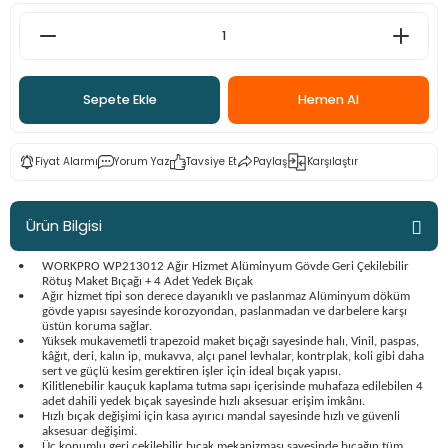
ama
p
ap
ap
 Hortumları
ı
m Ürünleri
Sepete Ekle
Hemen Al
lama
e
Makinaları
ı ve Çantaları
i
Fiyat Alarmı
Yorum Yaz
Tavsiye Et
Paylaş
Karşılaştır
e
llen Anahtarlar
Makinesi
r
Ürün Bilgisi
sı
ma
•
WORKPRO WP213012 Ağır Hizmet Alüminyum Gövde Geri Çekilebilir
Rötuş Maket Bıçağı + 4 Adet Yedek Bıçak
•
Ağır hizmet tipi son derece dayanıklı ve paslanmaz Alüminyum döküm
gövde yapısı sayesinde korozyondan, paslanmadan ve darbelere karşı
ma
üstün koruma sağlar.
•
Yüksek mukavemetli trapezoid maket bıçağı sayesinde halı, Vinil, paspas,
kâğıt, deri, kalın ip, mukavva, alçı panel levhalar, kontrplak, koli gibi daha
akinesi
sert ve güçlü kesim gerektiren işler için ideal bıçak yapısı.
•
Kilitlenebilir kauçuk kaplama tutma sapı içerisinde muhafaza edilebilen 4
adet dahili yedek bıçak sayesinde hızlı aksesuar erişim imkânı.
si
•
Hızlı bıçak değişimi için kasa ayırıcı mandal sayesinde hızlı ve güvenli
aksesuar değişimi.
•
Üç konumlu geri çekilebilir bıçak mekanizması sayesinde bıçağın tüm