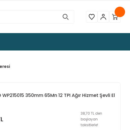
eresi
WP215015 350mm 65Mn 12 TPI Ağır Hizmet Şevli El
38,70 TL den
TL
başlayan
taksitlerle!