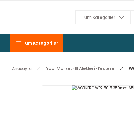
Tüm Kategoriler
Anasayfa
Yapı Market>El Aletleri>Testere
WO