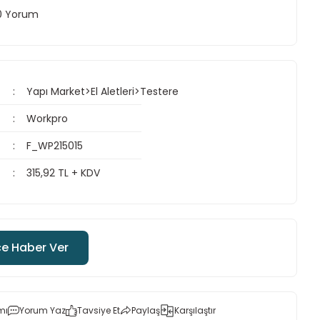
 0 Yorum
Yapı Market>El Aletleri>Testere
Workpro
F_WP215015
315,92 TL + KDV
ce Haber Ver
mı
Yorum Yaz
Tavsiye Et
Paylaş
Karşılaştır