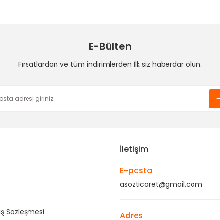
Deneyimini Paylaş
Yorum Yaz
Soru Sor
E-Bülten
Fırsatlardan ve tüm indirimlerden İlk siz haberdar olun.
Gönder
İletişim
E-posta
asozticaret@gmail.com
ış Sözleşmesi
Adres