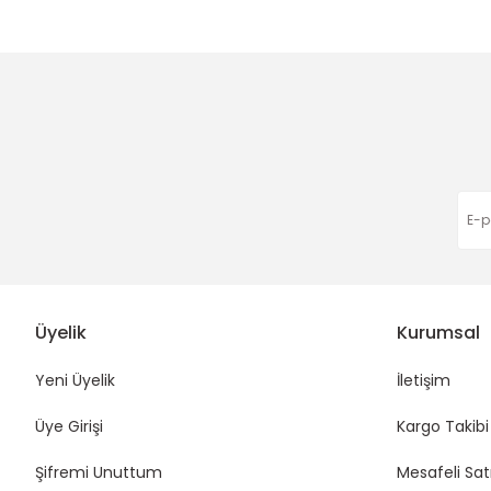
Ürün açıklamasında eksik bilgiler bulunuyor.
Ürün bilgilerinde hatalar bulunuyor.
Ürün fiyatı diğer sitelerden daha pahalı.
Bu ürüne benzer farklı alternatifler olmalı.
Üyelik
Kurumsal
Yeni Üyelik
İletişim
Üye Girişi
Kargo Takibi
Şifremi Unuttum
Mesafeli Sat