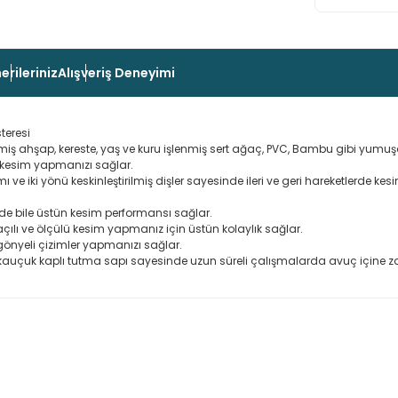
erileriniz
Alışveriş Deneyimi
teresi
enmiş ahşap, kereste, yaş ve kuru işlenmiş sert ağaç, PVC, Bambu gibi yum
da kesim yapmanızı sağlar.
ı ve iki yönü keskinleştirilmiş dişler sayesinde ileri ve geri hareketlerde kes
lerde bile üstün kesim performansı sağlar.
açılı ve ölçülü kesim yapmanız için üstün kolaylık sağlar.
 gönyeli çizimler yapmanızı sağlar.
 kauçuk kaplı tutma sapı sayesinde uzun süreli çalışmalarda avuç içine zar
 konularda yetersiz gördüğünüz noktaları öneri formunu kullanarak taraf
Ürün hakkında henüz soru sorulmamış.
Bu ürüne ilk yorumu siz yapın!
Sitemize ilk yorumu siz yapın!