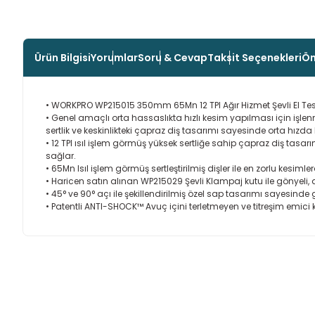
Ürün Bilgisi
Yorumlar
Soru & Cevap
Taksit Seçenekleri
Ön
• WORKPRO WP215015 350mm 65Mn 12 TPI Ağır Hizmet Şevli El Tes
• Genel amaçlı orta hassaslıkta hızlı kesim yapılması için işl
sertlik ve keskinlikteki çapraz diş tasarımı sayesinde orta hız
• 12 TPI ısıl işlem görmüş yüksek sertliğe sahip çapraz diş tasarım
sağlar.
• 65Mn Isıl işlem görmüş sertleştirilmiş dişler ile en zorlu kesim
• Haricen satın alınan WP215029 Şevli Klampaj kutu ile gönyeli, 
• 45° ve 90° açı ile şekillendirilmiş özel sap tasarımı sayesinde
• Patentli ANTI-SHOCK™ Avuç içini terletmeyen ve titreşim emici
Bu ürünün fiyat bilgisi, resim, ürün açıklamalarında ve diğer
Görüş ve önerileriniz için teşekkür ederiz.
Ürün resmi kalitesiz, bozuk veya görüntülenemiyor.