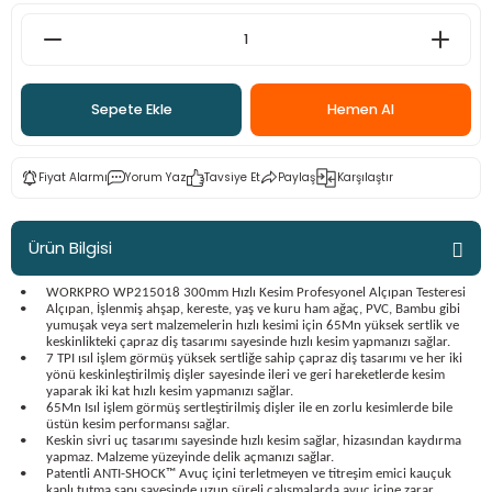
ama
p
ap
ap
 Hortumları
ı
m Ürünleri
Sepete Ekle
Hemen Al
lama
e
Makinaları
ı ve Çantaları
i
Fiyat Alarmı
Yorum Yaz
Tavsiye Et
Paylaş
Karşılaştır
e
llen Anahtarlar
Makinesi
r
Ürün Bilgisi
sı
ma
•
WORKPRO WP215018 300mm Hızlı Kesim Profesyonel Alçıpan Testeresi
•
Alçıpan, İşlenmiş ahşap, kereste, yaş ve kuru ham ağaç, PVC, Bambu gibi
yumuşak veya sert malzemelerin hızlı kesimi için 65Mn yüksek sertlik ve
keskinlikteki çapraz diş tasarımı sayesinde hızlı kesim yapmanızı sağlar.
ma
•
7 TPI ısıl işlem görmüş yüksek sertliğe sahip çapraz diş tasarımı ve her iki
yönü keskinleştirilmiş dişler sayesinde ileri ve geri hareketlerde kesim
yaparak iki kat hızlı kesim yapmanızı sağlar.
akinesi
•
65Mn Isıl işlem görmüş sertleştirilmiş dişler ile en zorlu kesimlerde bile
üstün kesim performansı sağlar.
•
Keskin sivri uç tasarımı sayesinde hızlı kesim sağlar, hizasından kaydırma
si
yapmaz. Malzeme yüzeyinde delik açmanızı sağlar.
•
Patentli ANTI-SHOCK™ Avuç içini terletmeyen ve titreşim emici kauçuk
kaplı tutma sapı sayesinde uzun süreli çalışmalarda avuç içine zarar