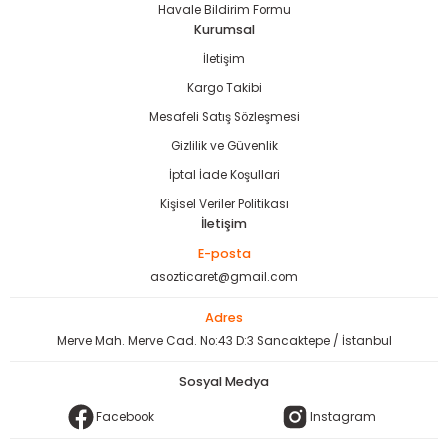
Havale Bildirim Formu
Kurumsal
İletişim
Kargo Takibi
Mesafeli Satış Sözleşmesi
Gizlilik ve Güvenlik
İptal İade Koşullari
Kişisel Veriler Politikası
İletişim
E-posta
asozticaret@gmail.com
Adres
Merve Mah. Merve Cad. No:43 D:3 Sancaktepe / İstanbul
Sosyal Medya
Facebook
Instagram