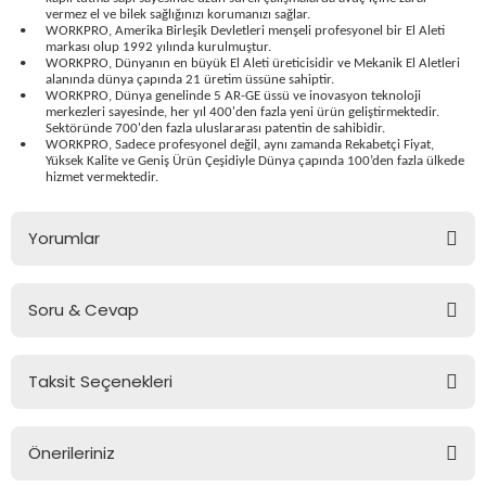
vermez el ve bilek sağlığınızı korumanızı sağlar.
bancası
si
•
WORKPRO, Amerika Birleşik Devletleri menşeli profesyonel bir El Aleti
markası olup 1992 yılında kurulmuştur.
•
WORKPRO, Dünyanın en büyük El Aleti üreticisidir ve Mekanik El Aletleri
ası
alanında dünya çapında 21 üretim üssüne sahiptir.
•
WORKPRO, Dünya genelinde 5 AR-GE üssü ve inovasyon teknoloji
merkezleri sayesinde, her yıl 400'den fazla yeni ürün geliştirmektedir.
ve Sökme Makinesi
Sektöründe 700'den fazla uluslararası patentin de sahibidir.
•
WORKPRO, Sadece profesyonel değil, aynı zamanda Rekabetçi Fiyat,
Yüksek Kalite ve Geniş Ürün Çeşidiyle Dünya çapında 100’den fazla ülkede
hizmet vermektedir.
estere
aplar
Yorumlar
eleri
Soru & Cevap
Bu ürüne ilk yorumu siz yapın!
si
Taksit Seçenekleri
Yorum Yaz
akineleri
Ürün hakkında henüz soru sorulmamış.
bancası
Önerileriniz
Soru Sor