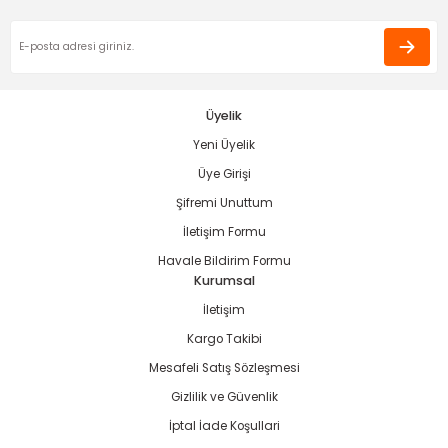
Ürün fiyatı diğer sitelerden daha pahalı.
Bu ürüne benzer farklı alternatifler olmalı.
Üyelik
Yeni Üyelik
Gönder
Üye Girişi
Şifremi Unuttum
İletişim Formu
Havale Bildirim Formu
Kurumsal
İletişim
Kargo Takibi
Mesafeli Satış Sözleşmesi
Gizlilik ve Güvenlik
İptal İade Koşullari