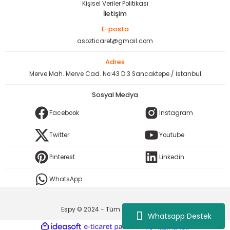
Kişisel Veriler Politikası
İletişim
E-posta
asozticaret@gmail.com
Adres
Merve Mah. Merve Cad. No:43 D:3 Sancaktepe / İstanbul
Sosyal Medya
Facebook
Instagram
Twitter
Youtube
Pinterest
Linkedin
WhatsApp
Espy © 2024 - Tüm Hakları Saklıdır.
Whatsapp Destek
ideasoft
ile
e-