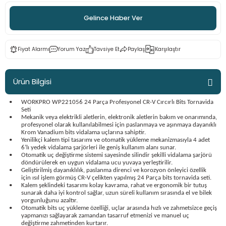
ama
p
Gelince Haber Ver
ap
ap
 Hortumları
ı
m Ürünleri
Fiyat Alarmı
Yorum Yaz
Tavsiye Et
Paylaş
Karşılaştır
lama
e
Makinaları
ı ve Çantaları
i
Ürün Bilgisi
e
llen Anahtarlar
•
WORKPRO WP221056 24 Parça Profesyonel CR-V Cırcırlı Bits Tornavida
Makinesi
r
Seti
•
Mekanik veya elektrikli aletlerin, elektronik aletlerin bakım ve onarımında,
profesyonel olarak kullanılabilmesi için paslanmaya ve aşınmaya dayanıklı
Krom Vanadium bits vidalama uçlarına sahiptir.
sı
ma
•
Yenilikçi kalem tipi tasarımı ve otomatik yükleme mekanizmasıyla 4 adet
6’lı yedek vidalama şarjörleri ile geniş kullanım alanı sunar.
•
Otomatik uç değiştirme sistemi sayesinde silindir şekilli vidalama şarjörü
ma
döndürülerek en uygun vidalama ucu yuvaya yerleştirilir.
•
Geliştirilmiş dayanıklılık, paslanma direnci ve korozyon önleyici özellik
için ısıl işlem görmüş CR-V çelikten yapılmış 24 Parça bits tornavida seti.
akinesi
•
Kalem şeklindeki tasarımı kolay kavrama, rahat ve ergonomik bir tutuş
sunarak daha iyi kontrol sağlar, uzun süreli kullanım sırasında el ve bilek
yorgunluğunu azaltır.
•
Otomatik bits uç yükleme özelliği, uçlar arasında hızlı ve zahmetsizce geçiş
si
yapmanızı sağlayarak zamandan tasarruf etmenizi ve manuel uç
değiştirme zahmetinden kurtarır.