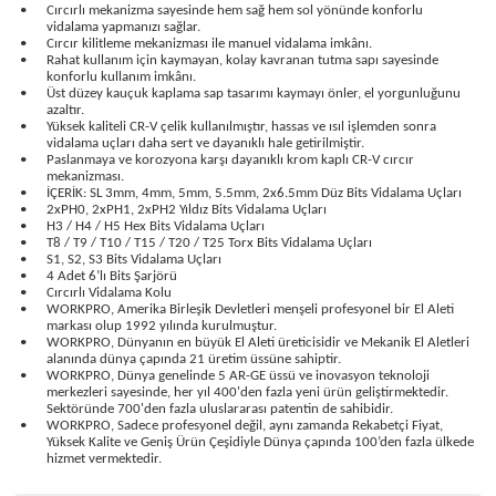
•
Cırcırlı mekanizma sayesinde hem sağ hem sol yönünde konforlu
bancası
si
vidalama yapmanızı sağlar.
•
Cırcır kilitleme mekanizması ile manuel vidalama imkânı.
•
Rahat kullanım için kaymayan, kolay kavranan tutma sapı sayesinde
ası
konforlu kullanım imkânı.
•
Üst düzey kauçuk kaplama sap tasarımı kaymayı önler, el yorgunluğunu
azaltır.
ve Sökme Makinesi
•
Yüksek kaliteli CR-V çelik kullanılmıştır, hassas ve ısıl işlemden sonra
vidalama uçları daha sert ve dayanıklı hale getirilmiştir.
•
Paslanmaya ve korozyona karşı dayanıklı krom kaplı CR-V cırcır
mekanizması.
•
İÇERİK: SL 3mm, 4mm, 5mm, 5.5mm, 2x6.5mm Düz Bits Vidalama Uçları
•
2xPH0, 2xPH1, 2xPH2 Yıldız Bits Vidalama Uçları
•
H3 / H4 / H5 Hex Bits Vidalama Uçları
estere
aplar
•
T8 / T9 / T10 / T15 / T20 / T25 Torx Bits Vidalama Uçları
•
S1, S2, S3 Bits Vidalama Uçları
•
4 Adet 6’lı Bits Şarjörü
eleri
•
Cırcırlı Vidalama Kolu
•
WORKPRO, Amerika Birleşik Devletleri menşeli profesyonel bir El Aleti
markası olup 1992 yılında kurulmuştur.
si
•
WORKPRO, Dünyanın en büyük El Aleti üreticisidir ve Mekanik El Aletleri
alanında dünya çapında 21 üretim üssüne sahiptir.
•
WORKPRO, Dünya genelinde 5 AR-GE üssü ve inovasyon teknoloji
merkezleri sayesinde, her yıl 400'den fazla yeni ürün geliştirmektedir.
akineleri
Sektöründe 700'den fazla uluslararası patentin de sahibidir.
•
WORKPRO, Sadece profesyonel değil, aynı zamanda Rekabetçi Fiyat,
Yüksek Kalite ve Geniş Ürün Çeşidiyle Dünya çapında 100’den fazla ülkede
bancası
hizmet vermektedir.