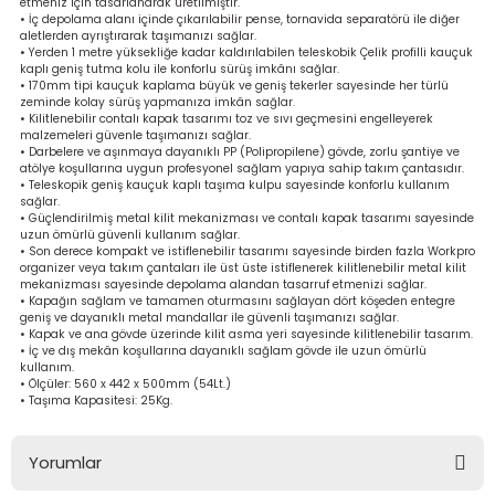
etmeniz için tasarlanarak üretilmiştir.
bancası
si
• İç depolama alanı içinde çıkarılabilir pense, tornavida separatörü ile diğer
aletlerden ayrıştırarak taşımanızı sağlar.
• Yerden 1 metre yüksekliğe kadar kaldırılabilen teleskobik Çelik profilli kauçuk
kaplı geniş tutma kolu ile konforlu sürüş imkânı sağlar.
ası
• 170mm tipi kauçuk kaplama büyük ve geniş tekerler sayesinde her türlü
zeminde kolay sürüş yapmanıza imkân sağlar.
• Kilitlenebilir contalı kapak tasarımı toz ve sıvı geçmesini engelleyerek
ve Sökme Makinesi
malzemeleri güvenle taşımanızı sağlar.
• Darbelere ve aşınmaya dayanıklı PP (Polipropilene) gövde, zorlu şantiye ve
atölye koşullarına uygun profesyonel sağlam yapıya sahip takım çantasıdır.
• Teleskopik geniş kauçuk kaplı taşıma kulpu sayesinde konforlu kullanım
sağlar.
• Güçlendirilmiş metal kilit mekanizması ve contalı kapak tasarımı sayesinde
estere
aplar
uzun ömürlü güvenli kullanım sağlar.
• Son derece kompakt ve istiflenebilir tasarımı sayesinde birden fazla Workpro
organizer veya takım çantaları ile üst üste istiflenerek kilitlenebilir metal kilit
mekanizması sayesinde depolama alandan tasarruf etmenizi sağlar.
eleri
• Kapağın sağlam ve tamamen oturmasını sağlayan dört köşeden entegre
geniş ve dayanıklı metal mandallar ile güvenli taşımanızı sağlar.
• Kapak ve ana gövde üzerinde kilit asma yeri sayesinde kilitlenebilir tasarım.
si
• İç ve dış mekân koşullarına dayanıklı sağlam gövde ile uzun ömürlü
kullanım.
• Ölçüler: 560 x 442 x 500mm (54Lt.)
akineleri
• Taşıma Kapasitesi: 25Kg.
bancası
Yorumlar