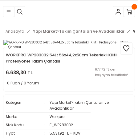
Geri Dön
Geri Dön
Geri Dön
Geri Dön
Geri Dön
Geri Dön
Geri Dön
Geri Dön
Geri Dön
Geri Dön
Geri Dön
Geri Dön
tleri
eri
neleri
 Aletleri
rleri
etleri
kipmanları
mlar
rünler
Aletleri
zları
arları
Anasayfa
Yapı Market>Takım Çantaları ve Avadanlıklar
WO
azları
ar
ineleri
at
sı
Budama Makineleri
ama
kinaları
arı
WORKPRO WP283032 54Lt 56x44,2x50cm Tekerlekli Kilitli
Profesyonel Takım Çantası
mpaları
nesi
 Çakma Makinaları
rı ve Penseler
hazları
677,72 TL den
6.638,30 TL
başlayan taksitlerle!
0 Puan / 0 Yorum
içme Makineleri
a Makinesi
cası
ri
 Çakma Makinesi
a ve Üfleme Makineleri
a
sı
i
i
vertörler
Kategori
Yapı Market>Takım Çantaları ve
Avadanlıklar
Kesme Makineleri
 Çakma Makinesi
sı
içler
mizlik Ürünleri
Marka
Workpro
Stok Kodu
F_WP283032
p
bancaları
arı
 Anahtarları
rı
Fiyat
5.531,92 TL + KDV