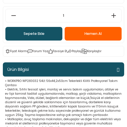
ama
p
ap
ap
 Hortumları
ı
m Ürünleri
Sepete Ekle
Hemen Al
lama
e
Makinaları
ı ve Çantaları
i
e
llen Anahtarlar
Fiyat Alarmı
Yorum Yaz
Tavsiye Et
Paylaş
Karşılaştır
Makinesi
r
Ürün Bilgisi
sı
ma
• WORKPRO WP283032 54Lt 56x44,2x50cm Tekerlekli Kilitli Profesyonel Takım
Çantası
• Elektrik, Sıhhi tesisat işleri, montaj ve servis bakım uygulamaları, atölye ve
ma
ev tipi tamirat tadilat uygulamalarında, matkap, şarjlı vidalama, matkapların
taşınmasında, Vida, dübel, bağlantı elemanları ve küçük/büyük el aletlerinin
düzenli ve güvenli şekilde saklanması için tasarlanmış, darbelere karşı
akinesi
dayanıklı sağlam PP gövdesi, kilitlenebilir kapak tasarımı ve 170mm kauçuk
tekerlekler, teleskopik çekme kolu sayesinde profesyonel ve günlük kullanıma
uygun 25kg. Taşıma kapasitesine sahip çok amaçlı takım çantasıdır.
si
• Matkaplar, avuç taşlama makinaları, dekupajlar ve diğer tüm elektrikli veya
mekanik el aletlerinizi profesyonelce taşımanız veya güvenle muhafaza