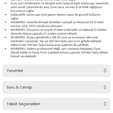
•
Avuç içini terletmeyen ve titreşim emici kauçuk kaplı tutma sapı sayesinde
bancası
si
uzun süreli çalışmalarda avuç içine zarar vermez el ve bilek sağlığınızı
korumanızı sağlar.
•
Katlanabilir tutma sapı içine geçen testere yapısı ile güvenli kullanım
ası
sağlar.
•
WORKPRO, Amerika Birleşik Devletleri menşeli profesyonel bir El Aleti
markası olup 1992 yılında kurulmuştur.
ve Sökme Makinesi
•
WORKPRO, Dünyanın en büyük El Aleti üreticisidir ve Mekanik El Aletleri
alanında dünya çapında 21 üretim üssüne sahiptir.
•
WORKPRO, Dünya genelinde 5 AR-GE üssü ve inovasyon teknoloji
merkezleri sayesinde, her yıl 400'den fazla yeni ürün geliştirmektedir.
Sektöründe 700'den fazla uluslararası patentin de sahibidir.
•
WORKPRO, Sadece profesyonel değil, aynı zamanda Rekabetçi Fiyat,
Yüksek Kalite ve Geniş Ürün Çeşidiyle Dünya çapında 100’den fazla ülkede
estere
aplar
hizmet vermektedir.
eleri
Yorumlar
si
Soru & Cevap
Bu ürüne ilk yorumu siz yapın!
akineleri
bancası
Taksit Seçenekleri
Yorum Yaz
Ürün hakkında henüz soru sorulmamış.