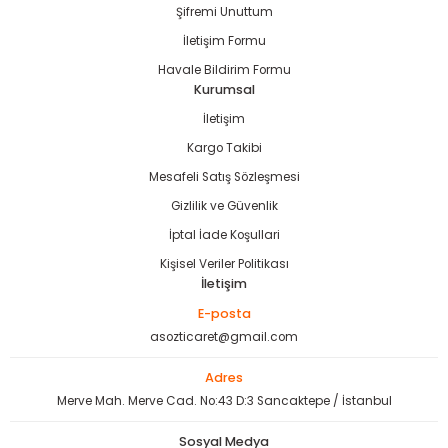
Şifremi Unuttum
İletişim Formu
Havale Bildirim Formu
Kurumsal
İletişim
Kargo Takibi
Mesafeli Satış Sözleşmesi
Gizlilik ve Güvenlik
İptal İade Koşullari
Kişisel Veriler Politikası
İletişim
E-posta
asozticaret@gmail.com
Adres
Merve Mah. Merve Cad. No:43 D:3 Sancaktepe / İstanbul
Sosyal Medya