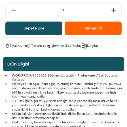
ama
p
ap
ap
 Hortumları
ı
m Ürünleri
Sepete Ekle
Hemen Al
lama
e
Makinaları
ı ve Çantaları
i
Fiyat Alarmı
Yorum Yaz
Tavsiye Et
Paylaş
Karşılaştır
e
llen Anahtarlar
Makinesi
r
Ürün Bilgisi
sı
ma
•
WORKPRO WP333002 180mm Katlanabilir Profesyonel Ağaç Budama
Testeresi
•
Yaş veya kuru ağaç, ham ağaç, İşlenmiş kereste, Bambu gibi yumuşak veya
sert malzemelerin kesilmesinde, ağaç budama işlemlerinde hızlı kesimi için
ma
65Mn yüksek sertlik ve keskinlikteki çapraz diş tasarımı sayesinde hızlı
kesim yapmanızı sağlar.
•
7 TPI ısıl işlem görmüş yüksek sertliğe sahip çapraz diş tasarımı ve her iki
akinesi
yönü keskinleştirilmiş dişler sayesinde ileri ve geri hareketlerde kesim
yaparak iki kat hızlı kesim yapmanızı sağlar.
•
65Mn Isıl işlem görmüş sertleştirilmiş dişler ile en zorlu kesimlerde bile
si
üstün kesim performansı sağlar.
•
Keskin sivri uç tasarımı sayesinde hızlı kesim sağlar, hizasından kaydırma
yapmaz. Malzeme yüzeyinde delik açmanızı sağlar.