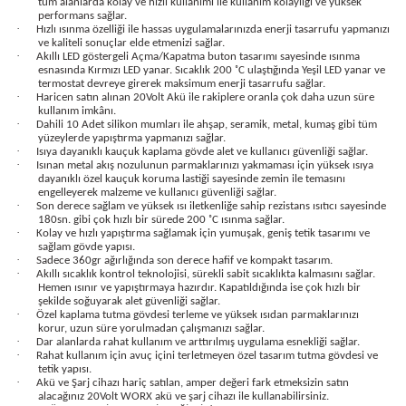
tüm alanlarda kolay ve hızlı kullanımı ile kullanım kolaylığı ve yüksek
bancası
si
performans sağlar.
·
Hızlı ısınma özelliği ile hassas uygulamalarınızda enerji tasarrufu yapmanızı
ve kaliteli sonuçlar elde etmenizi sağlar.
·
Akıllı LED göstergeli Açma/Kapatma buton tasarımı sayesinde ısınma
ası
esnasında Kırmızı LED yanar. Sıcaklık 200 ˚C ulaştığında Yeşil LED yanar ve
termostat devreye girerek maksimum enerji tasarrufu sağlar.
·
Haricen satın alınan 20Volt Akü ile rakiplere oranla çok daha uzun süre
ve Sökme Makinesi
kullanım imkânı.
·
Dahili 10 Adet silikon mumları ile ahşap, seramik, metal, kumaş gibi tüm
yüzeylerde yapıştırma yapmanızı sağlar.
·
Isıya dayanıklı kauçuk kaplama gövde alet ve kullanıcı güvenliği sağlar.
·
Isınan metal akış nozulunun parmaklarınızı yakmaması için yüksek ısıya
dayanıklı özel kauçuk koruma lastiği sayesinde zemin ile temasını
estere
aplar
engelleyerek malzeme ve kullanıcı güvenliği sağlar.
·
Son derece sağlam ve yüksek ısı iletkenliğe sahip rezistans ısıtıcı sayesinde
180sn. gibi çok hızlı bir sürede 200 ˚C ısınma sağlar.
·
Kolay ve hızlı yapıştırma sağlamak için yumuşak, geniş tetik tasarımı ve
eleri
sağlam gövde yapısı.
·
Sadece 360gr ağırlığında son derece hafif ve kompakt tasarım.
·
Akıllı sıcaklık kontrol teknolojisi, sürekli sabit sıcaklıkta kalmasını sağlar.
si
Hemen ısınır ve yapıştırmaya hazırdır. Kapatıldığında ise çok hızlı bir
şekilde soğuyarak alet güvenliği sağlar.
·
Özel kaplama tutma gövdesi terleme ve yüksek ısıdan parmaklarınızı
akineleri
korur, uzun süre yorulmadan çalışmanızı sağlar.
·
Dar alanlarda rahat kullanım ve arttırılmış uygulama esnekliği sağlar.
·
Rahat kullanım için avuç içini terletmeyen özel tasarım tutma gövdesi ve
bancası
tetik yapısı.
·
Akü ve Şarj cihazı hariç satılan, amper değeri fark etmeksizin satın
alacağınız 20Volt WORX akü ve şarj cihazı ile kullanabilirsiniz.