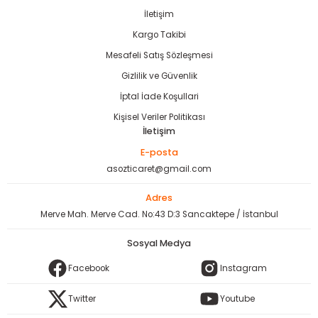
İletişim
Kargo Takibi
Mesafeli Satış Sözleşmesi
Gizlilik ve Güvenlik
İptal İade Koşullari
Kişisel Veriler Politikası
İletişim
E-posta
asozticaret@gmail.com
Adres
Merve Mah. Merve Cad. No:43 D:3 Sancaktepe / İstanbul
Sosyal Medya
Facebook
Instagram
Twitter
Youtube