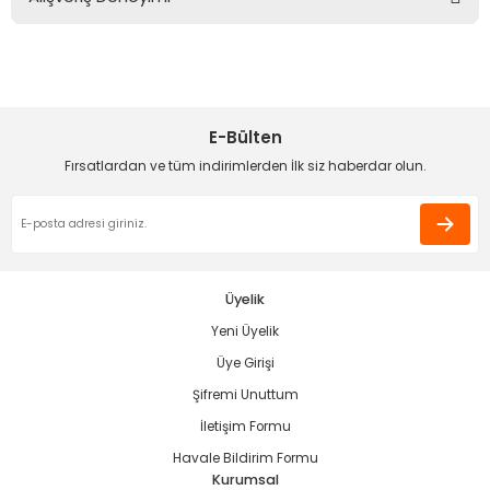
kullanarak tarafımıza iletebilirsiniz.
Görüş ve önerileriniz için teşekkür ederiz.
Sitemize ilk yorumu siz yapın!
Ürün resmi kalitesiz, bozuk veya görüntülenemiyor.
Ürün açıklamasında eksik bilgiler bulunuyor.
E-Bülten
Deneyimini Paylaş
Ürün bilgilerinde hatalar bulunuyor.
Fırsatlardan ve tüm indirimlerden İlk siz haberdar olun.
Ürün fiyatı diğer sitelerden daha pahalı.
Bu ürüne benzer farklı alternatifler olmalı.
Üyelik
Yeni Üyelik
Gönder
Üye Girişi
Şifremi Unuttum
İletişim Formu
Havale Bildirim Formu
Kurumsal