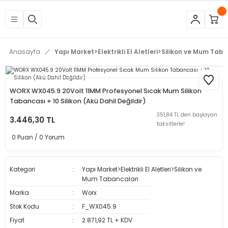
Geri Dön
Geri Dön
Geri Dön
Geri Dön
Geri Dön
Geri Dön
Geri Dön
Geri Dön
Geri Dön
Geri Dön
Geri Dön
Geri Dön
tleri
eri
neleri
 Aletleri
rleri
etleri
kipmanları
mlar
rünler
Aletleri
zları
arları
Anasayfa
Yapı Market>Elektrikli El Aletleri>Silikon ve Mum Tab
azları
ar
ineleri
at
sı
Budama Makineleri
ama
kinaları
arı
WORX WX045.9 20Volt 11MM Profesyonel Sıcak Mum Silikon
Tabancası + 10 Silikon (Akü Dahil Değildir)
mpaları
nesi
 Çakma Makinaları
rı ve Penseler
hazları
351,84 TL den başlayan
3.446,30 TL
taksitlerle!
0 Puan / 0 Yorum
içme Makineleri
a Makinesi
cası
ri
 Çakma Makinesi
a ve Üfleme Makineleri
a
sı
i
i
vertörler
Kategori
Yapı Market>Elektrikli El Aletleri>Silikon ve
Mum Tabancaları
Kesme Makineleri
 Çakma Makinesi
sı
içler
mizlik Ürünleri
Marka
Worx
Stok Kodu
F_WX045.9
p
bancaları
arı
 Anahtarları
rı
Fiyat
2.871,92 TL + KDV