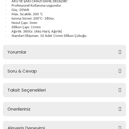
·
AKÜ VE ŞARJ CİHAZI DAHİL DEĞİLDİR!
·
Profesyonel Kullanıma uygundur.
·
Güç: 20Volt
·
Max. Sıcaklık: 200 ˚C
·
Isınma Süresi: 200˚C- 180sn.
·
Nozul Çapı: 3mm
·
Silikon Çapı: 11mm
estere
·
Ağırlık: 360Gr. (Akü Hariç Ağırlık)
·
Standart Ekipman: 10 Adet 11mm Silikon Çubuğu.
ası
Yorumlar
si
Soru & Cevap
esi
Bu ürüne ilk yorumu siz yapın!
Taksit Seçenekleri
Yorum Yaz
Ürün hakkında henüz soru sorulmamış.
Önerileriniz
Soru Sor
Bu ürünün fiyat bilgisi, resim, ürün açıklamalarında ve diğer
konularda yetersiz gördüğünüz noktaları öneri formunu
Alışveriş Deneyimi