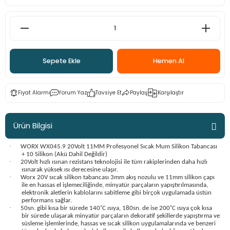
ama
p
ap
ap
 Hortumları
ı
m Ürünleri
Sepete Ekle
Hemen Al
lama
e
Makinaları
ı ve Çantaları
i
e
llen Anahtarlar
Fiyat Alarmı
Yorum Yaz
Tavsiye Et
Paylaş
Karşılaştır
Makinesi
r
Ürün Bilgisi
sı
ma
·
WORX WX045.9 20Volt 11MM Profesyonel Sıcak Mum Silikon Tabancası
+ 10 Silikon (Akü Dahil Değildir)
·
ma
20Volt hızlı ısınan rezistans teknolojisi ile tüm rakiplerinden daha hızlı
ısınarak yüksek ısı derecesine ulaşır.
·
Worx 20V sıcak silikon tabancası 3mm akış nozulu ve 11mm silikon çapı
ile en hassas el işlemeciliğinde, minyatür parçaların yapıştırılmasında,
akinesi
elektronik aletlerin kablolarını sabitleme gibi birçok uygulamada üstün
performans sağlar.
·
50sn. gibi kısa bir sürede 140˚C ısıya, 180sn. de ise 200˚C ısıya çok kısa
si
bir sürede ulaşarak minyatür parçaların dekoratif şekillerde yapıştırma ve
süsleme işlemlerinde, hassas ve sıcak silikon uygulamalarında ve benzeri