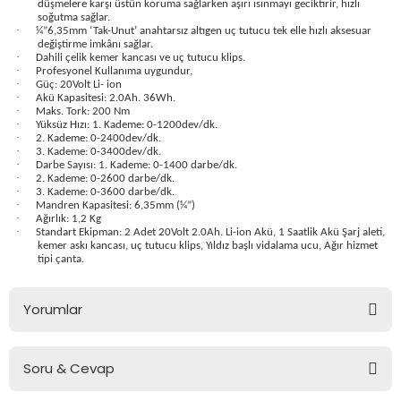
düşmelere karşı üstün koruma sağlarken aşırı ısınmayı geciktirir, hızlı
soğutma sağlar.
·
¼”6,35mm ‘Tak-Unut’ anahtarsız altıgen uç tutucu tek elle hızlı aksesuar
değiştirme imkânı sağlar.
·
Dahili çelik kemer kancası ve uç tutucu klips.
·
Profesyonel Kullanıma uygundur,
·
Güç: 20Volt Li- ion
estere
·
Akü Kapasitesi: 2.0Ah. 36Wh.
·
Maks. Tork: 200 Nm
·
Yüksüz Hızı: 1. Kademe: 0-1200dev/dk.
·
ası
2. Kademe: 0-2400dev/dk.
·
3. Kademe: 0-3400dev/dk.
·
Darbe Sayısı: 1. Kademe: 0-1400 darbe/dk.
·
2. Kademe: 0-2600 darbe/dk.
si
·
3. Kademe: 0-3600 darbe/dk.
·
Mandren Kapasitesi: 6,35mm (¼”)
·
Ağırlık: 1,2 Kg
esi
·
Standart Ekipman: 2 Adet 20Volt 2.0Ah. Li-ion Akü, 1 Saatlik Akü Şarj aleti,
kemer askı kancası, uç tutucu klips, Yıldız başlı vidalama ucu, Ağır hizmet
tipi çanta.
Yorumlar
Soru & Cevap
Bu ürüne ilk yorumu siz yapın!