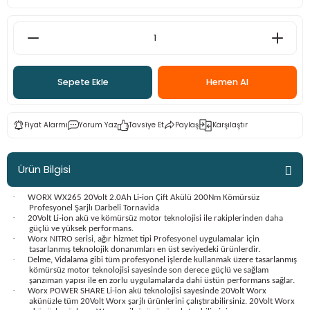
ama
p
ap
ap
 Hortumları
ı
m Ürünleri
Sepete Ekle
Hemen Al
lama
e
Makinaları
ı ve Çantaları
i
e
llen Anahtarlar
Fiyat Alarmı
Yorum Yaz
Tavsiye Et
Paylaş
Karşılaştır
Makinesi
r
Ürün Bilgisi
sı
ma
·
WORX WX265 20Volt 2.0Ah Li-ion Çift Akülü 200Nm Kömürsüz
Profesyonel Şarjlı Darbeli Tornavida
·
ma
20Volt Li-ion akü ve kömürsüz motor teknolojisi ile rakiplerinden daha
güçlü ve yüksek performans.
·
Worx NITRO serisi, ağır hizmet tipi Profesyonel uygulamalar için
tasarlanmış teknolojik donanımları en üst seviyedeki ürünlerdir.
akinesi
·
Delme, Vidalama gibi tüm profesyonel işlerde kullanmak üzere tasarlanmış
kömürsüz motor teknolojisi sayesinde son derece güçlü ve sağlam
şanzıman yapısı ile en zorlu uygulamalarda dahi üstün performans sağlar.
si
·
Worx POWER SHARE Li-ion akü teknolojisi sayesinde 20Volt Worx
akünüzle tüm 20Volt Worx şarjlı ürünlerini çalıştırabilirsiniz. 20Volt Worx