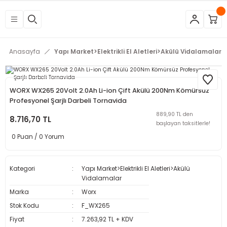
Geri Dön
Geri Dön
Geri Dön
Geri Dön
Geri Dön
Geri Dön
Geri Dön
Geri Dön
Geri Dön
Geri Dön
Geri Dön
Geri Dön
tleri
eri
neleri
 Aletleri
rleri
etleri
kipmanları
mlar
rünler
Aletleri
zları
arları
Anasayfa
Yapı Market>Elektrikli El Aletleri>Akülü Vidalamalar
azları
ar
ineleri
at
sı
Budama Makineleri
ama
kinaları
arı
WORX WX265 20Volt 2.0Ah Li-ion Çift Akülü 200Nm Kömürsüz
Profesyonel Şarjlı Darbeli Tornavida
mpaları
nesi
 Çakma Makinaları
rı ve Penseler
hazları
889,90 TL den
8.716,70 TL
başlayan taksitlerle!
0 Puan / 0 Yorum
içme Makineleri
a Makinesi
cası
ri
 Çakma Makinesi
a ve Üfleme Makineleri
a
sı
i
i
vertörler
Kategori
Yapı Market>Elektrikli El Aletleri>Akülü
Vidalamalar
Kesme Makineleri
 Çakma Makinesi
sı
içler
mizlik Ürünleri
Marka
Worx
Stok Kodu
F_WX265
p
bancaları
arı
 Anahtarları
rı
Fiyat
7.263,92 TL + KDV