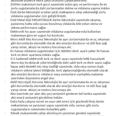
akünüzle yüzlerce Worx şarjlı ürününü çalıştırabilirsiniz.
bancası
si
·
200Nm maksimum tork gücü sayesinde üstün güç ve performans ile en
zorlu uygulamalarda dahi zorlanmadan delme ve vidalama yapma imkânı
·
Özel darbe teknolojisi sıradan şarjlı matkapların sıkıp sökemediği zorlu
vidalama uygulamaları için geliştirilmiştir.
ası
·
Özel Metal dişli MEGATORQUE darbe teknolojisi sayesinde sıkışmış,
paslanmış hatta vida yuvası bozulmuş vidalarda bile üstün sıkma ve
sökme performansı sağlar.
ve Sökme Makinesi
·
Elektronik hız ayarı sayesinde vidalama uygulamalarında kullanılan
malzemeye göre en uygun hız kontrolü.
·
Worx Aktif Akü Koruma Teknolojisi ile aşırı zorlanmalarda ve uç sıkışması
gibi durumlarda otomatik olarak akü enerjiyi durdurur ve LED ikaz ışığı
yanıp söner, aküyü ve motoru korumaya alır.
·
En hassas vidalama uygulamaları için tekitten devir ayarlı şalter ile hassas
estere
aplar
tork ve devir ayarlama imkânı sağlar.
·
3+1 kademeli elektronik tork ve devir ayarı sayesinde tetik hassasiyeti
devre dışı bırakılarak yüke bindiğinde dahi sabit tork ve devir sayısı sağlar.
·
Yapay zekâ destekli oto stop özelliği sayesinde, vida veya somun başlı
eleri
vidaların sökme işlemi bittiğinde, tork algılanmadığında otomatik olarak
akü enerjiyi durdurur vidaların veya somunların yanlışlıkla malzeme
üzerinden düşmesine engel olur.
si
·
Aktif Hücre(pil) Koruma Teknolojisi ile aşırı zorlanmalarda ve uç sıkışması
gibi durumlarda otomatik olarak akü enerjiyi durdurur ve LED ikaz ışığı
yanıp söner, aküyü ve motoru korumaya alır.
akineleri
·
Akü üzerinde yer alan akü şarj seviyesini gösteren led lamba sayesinde
akü enerji seviyesini görebilme imkânı.
·
Daha fazla çalışma süresi ve uzun alet ömrü için güçlendirilmiş darbe
bancası
mekanizması ve şanzıman yapısı sayesinde vida, somun gibi zorlu
uygulamaların üstesinden kolaylıkla gelir.
·
Yüksek mukavemete sahip alüminyum şanzıman gövdesi sayesinde