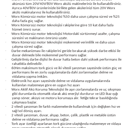
akünüzü tüm 20V/40V/80V Worx akülü makineleriniz ile kullanabilirsiniz.
bancası
si
Ayrıca 40V/80V ürünlerinizle birlikte gelen akülerinizi tüm 20V Worx
akülü makinalarınız ile kullanabilirsiniz.
·
Worx Kömürsüz motor teknolojisi %50 daha uzun çalışma süresi ve %25
ası
daha fazla güç sağlar.
·
Worx Kömürsüz motor teknolojisi rakiplerine göre 10 kat daha fazla
hizmet ömrü sunar.
ve Sökme Makinesi
·
Worx Kömürsüz motor teknolojisi Motordaki sürtünmeyi azaltır, çalışma
süresini ve makinanın ömrünü uzatır.
·
Worx Kömürsüz motor teknolojisi mükemmel verimlilik ve daha uzun
çalışma süresi sağlar.
·
Darbe mekanizması ile rakiplerini geride bırakarak yüksek darbe etkisi ile
duvar delmede bile mükemmel performans sağlar.
·
Geliştirilmiş darbe dişlisi ile duvar hatta beton dahi yüksek performans ile
estere
aplar
rahatlıkla delinebilir.
·
60Nm maksimum tork gücü ve iki vitesli şanzıman sayesinde üstün güç ve
performans ile en zorlu uygulamalarda dahi zorlanmadan delme ve
eleri
vidalama yapma imkânı.
·
Elektronik hız ayarı sayesinde delme ve vidalama uygulamalarında
kullanılan malzemeye göre en uygun hız ayarı
si
·
Worx Aktif Akü Koruma Teknolojisi ile aşırı zorlanmalarda ve uç sıkışması
gibi durumlarda otomatik olarak akü enerjiyi durdurur ve LED ikaz ışığı
yanıp söner, aküyü ve motoru korumaya alır. Tetiğe tekrar basıldığında
akineleri
çalışmaya başlar.
·
2 vitesli şanzıman ile farklı malzemelerde kullanılmak için değişken hız ve
sağ/sol dönüş ayarı.
·
2 vitesli şanzıman, duvar, ahşap, beton, çelik, plastik ve metalde üstün
bancası
delme ve vidalama performansı sağlar.
·
Tork ayar özelliği ayarlanan tork gücüne ulaştığında malzemeye ve vidaya