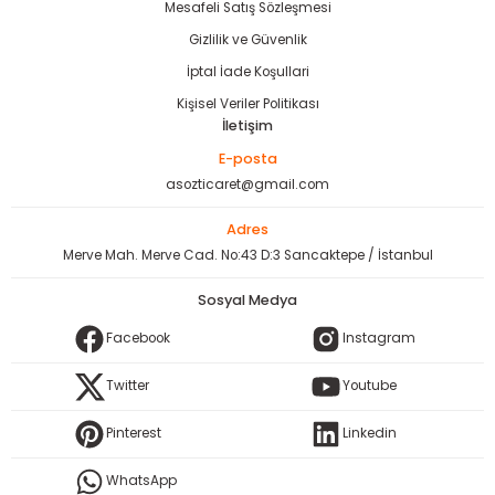
Mesafeli Satış Sözleşmesi
Gizlilik ve Güvenlik
İptal İade Koşullari
Kişisel Veriler Politikası
İletişim
E-posta
asozticaret@gmail.com
Adres
Merve Mah. Merve Cad. No:43 D:3 Sancaktepe / İstanbul
Sosyal Medya
Facebook
Instagram
Twitter
Youtube
Pinterest
Linkedin
WhatsApp