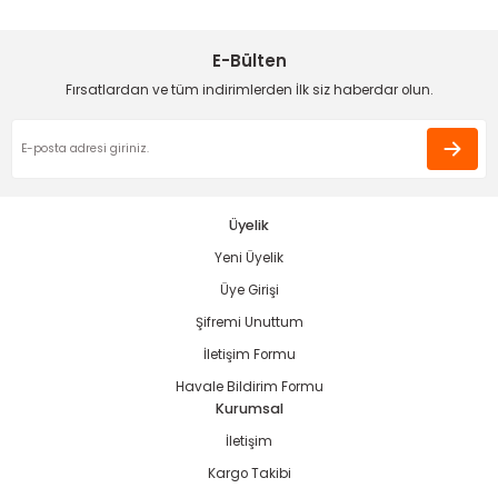
Sitemize ilk yorumu siz yapın!
Ürün resmi kalitesiz, bozuk veya görüntülenemiyor.
Ürün açıklamasında eksik bilgiler bulunuyor.
E-Bülten
Deneyimini Paylaş
Ürün bilgilerinde hatalar bulunuyor.
Fırsatlardan ve tüm indirimlerden İlk siz haberdar olun.
Ürün fiyatı diğer sitelerden daha pahalı.
Bu ürüne benzer farklı alternatifler olmalı.
Üyelik
Yeni Üyelik
Gönder
Üye Girişi
Şifremi Unuttum
İletişim Formu
Havale Bildirim Formu
Kurumsal
İletişim
Kargo Takibi