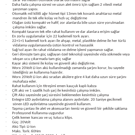
zarar vermeden otomatik olarak durmasını sağlar
·
Daha fazla çalışma süresi ve uzun alet ömrü için sağlam 2 vitesli metal
şanzıman yapısı.
·
Otomatik mil kilitli ağır hizmet tipi 13mm tek kovanlı anahtarsız metal
mandren ile tek elle kolay ve hızlı uç değiştirme
·
Olağan üstü kompakt ve hafif, zor alanlarda bile uzun süre yorulmadan
çalışma imkânı sağlar.
·
estere
Kompakt tasarım tek elle rahat kullanım ve dar alanlara erişim sağlar
·
En zorlu uygulamalar için 22 kademeli tork ayarı.
·
22+1+1 kademeli tork ayarı ile ahşap, metal, plastikte delme ile her türlü
vidalama uygulamasında üstün kontrol ve hassaslık
ası
·
Sağ/sol ayarı ile rahat vidalama ve delme işlemi yapmanızı sağlar.
·
Geri dönüşte tam güç sağlayan özel teknoloji sayesinde vida sökmede veya
sıkışan ucu çıkarmada tam güç sağlar
si
·
Kayar akü sistemi ile kolay ve güvenli akü değiştirme.
·
Worx 20Volt Li-ion akü kullanılmadığı zamanda şarjını korur, bu sayede
istediğiniz an kullanıma hazırdır.
esi
·
Worx 20Volt Li-ion akü sıradan akülere göre 4 kat daha uzun süre şarjını
muhafaza eder.
·
Rahat kullanım için titreşimi emen kauçuk kaplı kabza
·
Çift akü ve 1 saatlik hızlı şarj ile kesintisiz çalışma imkânı.
·
Çift Akü sayesinde şarj süresini beklemeden kesintisiz çalışma
·
Entegre LED aydınlatma çalışma alanını aydınlatır. 20 Saniye gecikmeli
sönen LED aydınlatma sayesinde güvenli kullanım.
·
Taşıma çantası ile alet ve aksesuarları temiz ve güvenli bir şekilde saklama
·
Profesyonel Kullanıma uygundur
·
Çelik kemer kancası ve uç tutucu klips.
·
Güç: 20Volt
·
Akü Tipi: Li-ion
·
Maks. Tork: 60Nm