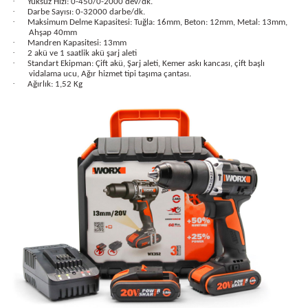
·
Yüksüz Hızı: 0-450/0-2000 dev/dk.
·
Darbe Sayısı: 0-32000 darbe/dk.
·
Maksimum Delme Kapasitesi: Tuğla: 16mm, Beton: 12mm, Metal: 13mm,
Ahşap 40mm
·
Mandren Kapasitesi: 13mm
·
2 akü ve 1 saatlik akü şarj aleti
·
Standart Ekipman: Çift akü, Şarj aleti, Kemer askı kancası, çift başlı
vidalama ucu, Ağır hizmet tipi taşıma çantası.
·
Ağırlık: 1,52 Kg