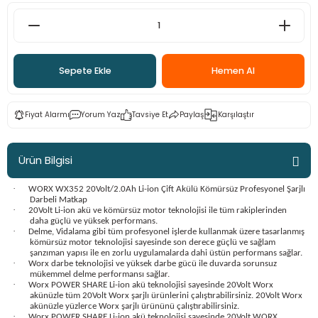
ama
p
ap
ap
 Hortumları
ı
m Ürünleri
Sepete Ekle
Hemen Al
lama
e
Makinaları
ı ve Çantaları
i
Fiyat Alarmı
Yorum Yaz
Tavsiye Et
Paylaş
Karşılaştır
e
llen Anahtarlar
Makinesi
r
Ürün Bilgisi
·
sı
ma
WORX WX352 20Volt/2.0Ah Li-ion Çift Akülü Kömürsüz Profesyonel Şarjlı
Darbeli Matkap
·
20Volt Li-ion akü ve kömürsüz motor teknolojisi ile tüm rakiplerinden
daha güçlü ve yüksek performans.
ma
·
Delme, Vidalama gibi tüm profesyonel işlerde kullanmak üzere tasarlanmış
kömürsüz motor teknolojisi sayesinde son derece güçlü ve sağlam
şanzıman yapısı ile en zorlu uygulamalarda dahi üstün performans sağlar.
akinesi
·
Worx darbe teknolojisi ve yüksek darbe gücü ile duvarda sorunsuz
mükemmel delme performansı sağlar.
·
Worx POWER SHARE Li-ion akü teknolojisi sayesinde 20Volt Worx
si
akünüzle tüm 20Volt Worx şarjlı ürünlerini çalıştırabilirsiniz. 20Volt Worx
akünüzle yüzlerce Worx şarjlı ürününü çalıştırabilirsiniz.
·
Worx POWER SHARE Li-ion akü teknolojisi sayesinde 20Volt WORX