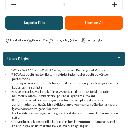
ama
p
ap
ap
 Hortumları
ı
m Ürünleri
Sepete Ekle
Hemen Al
lama
e
Makinaları
ı ve Çantaları
i
Fiyat Alarmı
Yorum Yaz
Tavsiye Et
Paylaş
Karşılaştır
e
llen Anahtarlar
Ürün Bilgisi
Makinesi
r
·
WORX WX615 750Watt 82mm Çift Bıçaklı Profesyonel Planya
·
750Watt güçlü motor ile tüm rakiplerinden daha güçlü ve yüksek
sı
ma
performans.
·
3mm ayarlanabilir derinlik hareketi ile sınıfının en yüksek ahşap kazıma
kapasitesine sahiptir.
ma
·
Hassas ölçüde ayarlamak için 0.25mm aralıklarla 12 farklı ölçüde
milimetrik olarak 3mm derinliğe kadar ayarlama imkânı.
·
TCT çift bıçak teknolojisi sayesinde tek bıçaklı planyalara göre
akinesi
zorlanmadan pürüzsüz bir şekilde planya yapmanızı sağlarken zımpara
işlemi yapmanıza gerek kalmaz.
·
Tek bıçaklı planya bıçaklarına göre 2 kat daha uzun süre kullanım ömrü
sağlar.
si
·
Çift yönlü bıçak teknolojisi ile bıçağın her iki yönünü kullanarak sürekli
keskin bıçaklar ile maksimum kazıma olanağı sağlar.