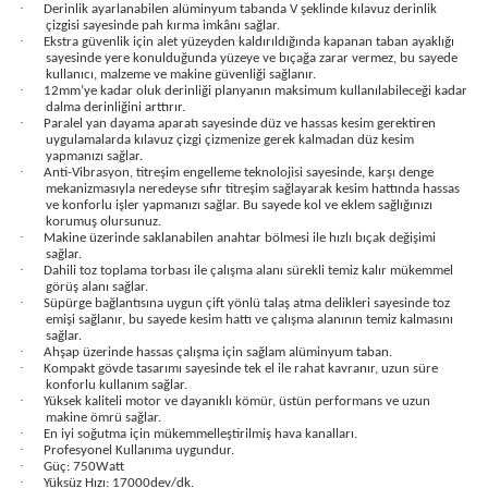
·
Derinlik ayarlanabilen alüminyum tabanda V şeklinde kılavuz derinlik
bancası
si
çizgisi sayesinde pah kırma imkânı sağlar.
·
Ekstra güvenlik için alet yüzeyden kaldırıldığında kapanan taban ayaklığı
sayesinde yere konulduğunda yüzeye ve bıçağa zarar vermez, bu sayede
ası
kullanıcı, malzeme ve makine güvenliği sağlanır.
·
12mm’ye kadar oluk derinliği planyanın maksimum kullanılabileceği kadar
dalma derinliğini arttırır.
·
ve Sökme Makinesi
Paralel yan dayama aparatı sayesinde düz ve hassas kesim gerektiren
uygulamalarda kılavuz çizgi çizmenize gerek kalmadan düz kesim
yapmanızı sağlar.
·
Anti-Vibrasyon, titreşim engelleme teknolojisi sayesinde, karşı denge
mekanizmasıyla neredeyse sıfır titreşim sağlayarak kesim hattında hassas
ve konforlu işler yapmanızı sağlar. Bu sayede kol ve eklem sağlığınızı
korumuş olursunuz.
estere
aplar
·
Makine üzerinde saklanabilen anahtar bölmesi ile hızlı bıçak değişimi
sağlar.
·
Dahili toz toplama torbası ile çalışma alanı sürekli temiz kalır mükemmel
eleri
görüş alanı sağlar.
·
Süpürge bağlantısına uygun çift yönlü talaş atma delikleri sayesinde toz
emişi sağlanır, bu sayede kesim hattı ve çalışma alanının temiz kalmasını
si
sağlar.
·
Ahşap üzerinde hassas çalışma için sağlam alüminyum taban.
·
Kompakt gövde tasarımı sayesinde tek el ile rahat kavranır, uzun süre
konforlu kullanım sağlar.
akineleri
·
Yüksek kaliteli motor ve dayanıklı kömür, üstün performans ve uzun
makine ömrü sağlar.
·
En iyi soğutma için mükemmelleştirilmiş hava kanalları.
bancası
·
Profesyonel Kullanıma uygundur.
·
Güç: 750Watt
·
Yüksüz Hızı: 17000dev/dk.