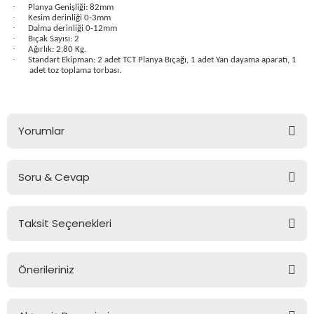
·
Planya Genişliği: 82mm
·
Kesim derinliği 0-3mm
·
Dalma derinliği 0-12mm
·
Bıçak Sayısı: 2
·
Ağırlık: 2,80 Kg.
·
Standart Ekipman: 2 adet TCT Planya Bıçağı, 1 adet Yan dayama aparatı, 1
adet toz toplama torbası.
estere
ası
Yorumlar
si
Soru & Cevap
esi
Bu ürüne ilk yorumu siz yapın!
Taksit Seçenekleri
Yorum Yaz
Ürün hakkında henüz soru sorulmamış.
Önerileriniz
Soru Sor
Bu ürünün fiyat bilgisi, resim, ürün açıklamalarında ve diğer
konularda yetersiz gördüğünüz noktaları öneri formunu