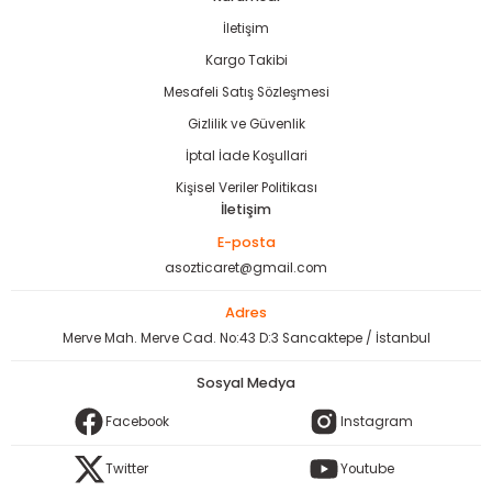
İletişim
Kargo Takibi
Mesafeli Satış Sözleşmesi
Gizlilik ve Güvenlik
İptal İade Koşullari
Kişisel Veriler Politikası
İletişim
E-posta
asozticaret@gmail.com
Adres
Merve Mah. Merve Cad. No:43 D:3 Sancaktepe / İstanbul
Sosyal Medya
Facebook
Instagram
Twitter
Youtube