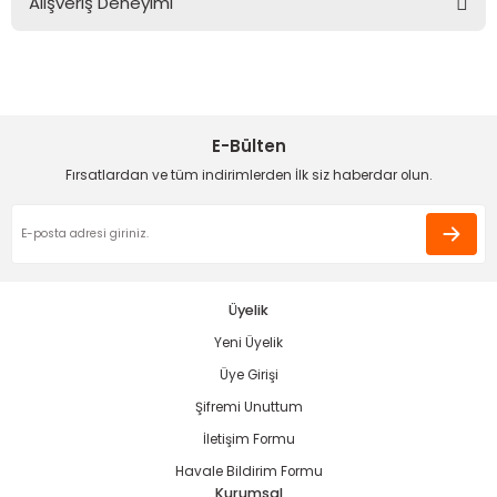
Alışveriş Deneyimi
kullanarak tarafımıza iletebilirsiniz.
Görüş ve önerileriniz için teşekkür ederiz.
Sitemize ilk yorumu siz yapın!
Ürün resmi kalitesiz, bozuk veya görüntülenemiyor.
Ürün açıklamasında eksik bilgiler bulunuyor.
E-Bülten
Deneyimini Paylaş
Ürün bilgilerinde hatalar bulunuyor.
Fırsatlardan ve tüm indirimlerden İlk siz haberdar olun.
Ürün fiyatı diğer sitelerden daha pahalı.
Bu ürüne benzer farklı alternatifler olmalı.
Üyelik
Yeni Üyelik
Gönder
Üye Girişi
Şifremi Unuttum
İletişim Formu
Havale Bildirim Formu
Kurumsal