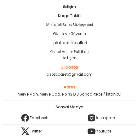
İletişim
Kargo Takibi
Mesafeli Satış Sözleşmesi
Gizlilik ve Güvenlik
İptal İade Koşullari
Kişisel Veriler Politikası
İletişim
E-posta
asozticaret@gmail.com
Adres
Merve Mah. Merve Cad. No:43 D:3 Sancaktepe / İstanbul
Sosyal Medya
Facebook
Instagram
Twitter
Youtube