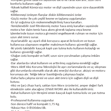
·Kompakt gövde tasarımı sayesinde tek el ile rahat kavranır, uzun süre
konforlu kullanım sağlar.
·Yüksek kaliteli Kömürsüz motor ve dişli sayesinde uzun süre dayanıklılık
sağlar.
·Kilitlenmeyi önleyen flanşlar diskin kilitlenmesini önler
·Güçlü motor ile çok çeşitli kesme ve taşlama uygulamaları
·En iyi soğutma için mükemmelleştirilmiş hava kanalları.
estere
·Temizlenebilir özel filtrelenmiş motor hava emiş kanalları sayesinde
motora her daim temiz hava akımı girerek taşlama veya kesme
işlemlerinde tozun motora girmesini engelleyerek rulman ve motor için
uzun alet ömrü sunar.
ası
·Ayarlanabilir açı ayarlı disk koruyucu aparat ile kıvılcım ve tozun
kullanıcıya ulaşmasını engeller maksimum kullanıcı güvenliği sağlar.
·İki yönlü takılabilir kauçuk kaplı yan tutma kolu kullanım kolaylığı ve
si
kullanıcı güvenliği sağlar.
·Olağan üstü kompakt ve hafif, uzun süre yorulmadan çalışma imkânı
sağlar.
esi
·Dar alanlarda rahat kullanım ve arttırılmış uygulama esnekliği sağlar
·Worx Aktif Akü Koruma Teknolojisi ile aşırı zorlanmalarda ve uç sıkışması
gibi durumlarda otomatik olarak akü enerjiyi durdurur, aküyü ve motoru
korumaya alır. Tetiğe tekrar basıldığında çalışmaya başlar.
·Daha fazla çalışma süresi ve uzun alet ömrü için sağlam dişli ve dişli
kutusu.
·Akü ve Şarj cihazı hariç satılan tüm Worx ürünlerini, amper değeri fark
etmeksizin satın alacağınız 20Volt WORX akü ile kullanabilirsiniz.
·Rahat kullanım için titreşimi emen kauçuk kaplı tutma kolu ve yan tutma
kolu.
·Profesyonel Kullanıma uygundur
·Son derece hafif ve kompakt 1,75 Kg.
·Yüksüz Hızı: 0-8500dev/dk.