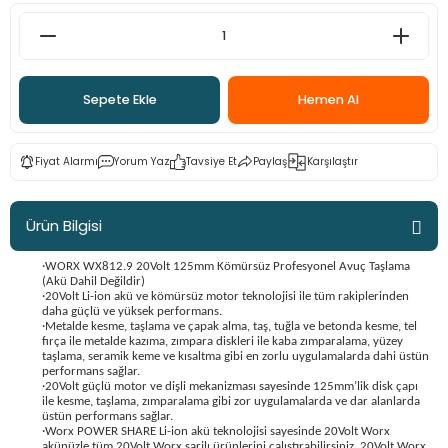
ama
p
ap
ap
 Hortumları
ı
m Ürünleri
Sepete Ekle
Hemen Al
lama
e
Makinaları
ı ve Çantaları
i
Fiyat Alarmı
Yorum Yaz
Tavsiye Et
Paylaş
Karşılaştır
e
llen Anahtarlar
Makinesi
r
Ürün Bilgisi
sı
ma
·WORX WX812.9 20Volt 125mm Kömürsüz Profesyonel Avuç Taşlama
(Akü Dahil Değildir)
·20Volt Li-ion akü ve kömürsüz motor teknolojisi ile tüm rakiplerinden
daha güçlü ve yüksek performans.
ma
·Metalde kesme, taşlama ve çapak alma, taş, tuğla ve betonda kesme, tel
fırça ile metalde kazıma, zımpara diskleri ile kaba zımparalama, yüzey
taşlama, seramik keme ve kısaltma gibi en zorlu uygulamalarda dahi üstün
akinesi
performans sağlar.
·20Volt güçlü motor ve dişli mekanizması sayesinde 125mm’lik disk çapı
ile kesme, taşlama, zımparalama gibi zor uygulamalarda ve dar alanlarda
si
üstün performans sağlar.
·Worx POWER SHARE Li-ion akü teknolojisi sayesinde 20Volt Worx
akünüzle tüm 20Volt Worx şarjlı ürünlerini çalıştırabilirsiniz. 20Volt Worx