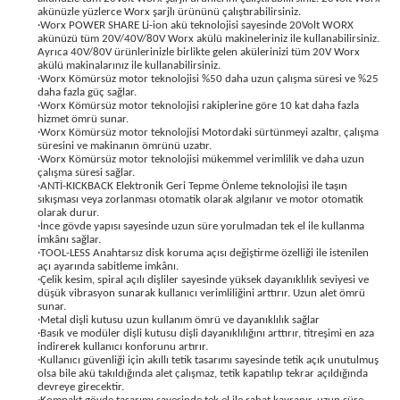
akünüzle yüzlerce Worx şarjlı ürününü çalıştırabilirsiniz.
bancası
si
·Worx POWER SHARE Li-ion akü teknolojisi sayesinde 20Volt WORX
akünüzü tüm 20V/40V/80V Worx akülü makineleriniz ile kullanabilirsiniz.
Ayrıca 40V/80V ürünlerinizle birlikte gelen akülerinizi tüm 20V Worx
ası
akülü makinalarınız ile kullanabilirsiniz.
·Worx Kömürsüz motor teknolojisi %50 daha uzun çalışma süresi ve %25
daha fazla güç sağlar.
ve Sökme Makinesi
·Worx Kömürsüz motor teknolojisi rakiplerine göre 10 kat daha fazla
hizmet ömrü sunar.
·Worx Kömürsüz motor teknolojisi Motordaki sürtünmeyi azaltır, çalışma
süresini ve makinanın ömrünü uzatır.
·Worx Kömürsüz motor teknolojisi mükemmel verimlilik ve daha uzun
çalışma süresi sağlar.
·ANTİ-KICKBACK Elektronik Geri Tepme Önleme teknolojisi ile taşın
estere
aplar
sıkışması veya zorlanması otomatik olarak algılanır ve motor otomatik
olarak durur.
·İnce gövde yapısı sayesinde uzun süre yorulmadan tek el ile kullanma
eleri
imkânı sağlar.
·TOOL-LESS Anahtarsız disk koruma açısı değiştirme özelliği ile istenilen
açı ayarında sabitleme imkânı.
si
·Çelik kesim, spiral açılı dişliler sayesinde yüksek dayanıklılık seviyesi ve
düşük vibrasyon sunarak kullanıcı verimliliğini arttırır. Uzun alet ömrü
sunar.
akineleri
·Metal dişli kutusu uzun kullanım ömrü ve dayanıklılık sağlar
·Basık ve modüler dişli kutusu dişli dayanıklılığını arttırır, titreşimi en aza
indirerek kullanıcı konforunu artırır.
·Kullanıcı güvenliği için akıllı tetik tasarımı sayesinde tetik açık unutulmuş
bancası
olsa bile akü takıldığında alet çalışmaz, tetik kapatılıp tekrar açıldığında
devreye girecektir.