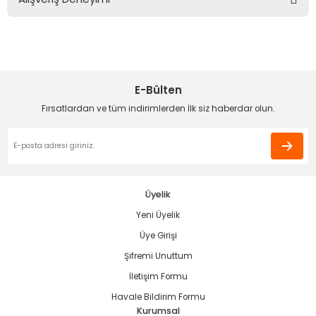
kullanarak tarafımıza iletebilirsiniz.
Görüş ve önerileriniz için teşekkür ederiz.
Sitemize ilk yorumu siz yapın!
Ürün resmi kalitesiz, bozuk veya görüntülenemiyor.
Ürün açıklamasında eksik bilgiler bulunuyor.
E-Bülten
Deneyimini Paylaş
Ürün bilgilerinde hatalar bulunuyor.
Fırsatlardan ve tüm indirimlerden İlk siz haberdar olun.
Ürün fiyatı diğer sitelerden daha pahalı.
Bu ürüne benzer farklı alternatifler olmalı.
Üyelik
Yeni Üyelik
Gönder
Üye Girişi
Şifremi Unuttum
İletişim Formu
Havale Bildirim Formu
Kurumsal