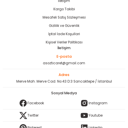
İletişim
Kargo Takibi
Mesafeli Satış Sözleşmesi
Gizlilik ve Güvenlik
İptal İade Koşullari
Kişisel Veriler Politikası
İletişim
E-posta
asozticaret@gmail.com
Adres
Merve Mah. Merve Cad. No:43 D:3 Sancaktepe / İstanbul
Sosyal Medya
Facebook
Instagram
Twitter
Youtube
Pinterest
Linkedin