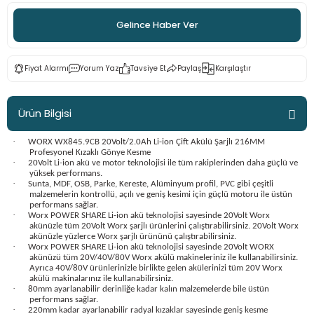
ama
p
Gelince Haber Ver
ap
ap
 Hortumları
ı
m Ürünleri
Fiyat Alarmı
Yorum Yaz
Tavsiye Et
Paylaş
Karşılaştır
lama
e
Makinaları
ı ve Çantaları
i
Ürün Bilgisi
e
llen Anahtarlar
·
WORX WX845.9CB 20Volt/2.0Ah Li-ion Çift Akülü Şarjlı 216MM
Makinesi
r
Profesyonel Kızaklı Gönye Kesme
·
20Volt Li-ion akü ve motor teknolojisi ile tüm rakiplerinden daha güçlü ve
yüksek performans.
·
Sunta, MDF, OSB, Parke, Kereste, Alüminyum profil, PVC gibi çeşitli
sı
ma
malzemelerin kontrollü, açılı ve geniş kesimi için güçlü motoru ile üstün
performans sağlar.
·
Worx POWER SHARE Li-ion akü teknolojisi sayesinde 20Volt Worx
ma
akünüzle tüm 20Volt Worx şarjlı ürünlerini çalıştırabilirsiniz. 20Volt Worx
akünüzle yüzlerce Worx şarjlı ürününü çalıştırabilirsiniz.
·
Worx POWER SHARE Li-ion akü teknolojisi sayesinde 20Volt WORX
akinesi
akünüzü tüm 20V/40V/80V Worx akülü makineleriniz ile kullanabilirsiniz.
Ayrıca 40V/80V ürünlerinizle birlikte gelen akülerinizi tüm 20V Worx
akülü makinalarınız ile kullanabilirsiniz.
·
80mm ayarlanabilir derinliğe kadar kalın malzemelerde bile üstün
si
performans sağlar.
·
220mm kadar ayarlanabilir radyal kızaklar sayesinde geniş kesme