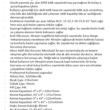
·
Gövde yanında yer alan kilitli tetik sayesinde baş parmağınız ile kolayca
açma/kapatma işlemi.
·
Kullanıcı güvenliği için akıllı tetik tasarımı sayesinde tetik açık unutulmuş
olsa bile akü takıldığında alet çalışmaz, tetik kapatılıp tekrar açıldığında
devreye girecektir
·
Anahtarsız mandallı açı ayar tablası ile 0- 15-22,5-30-31,6-45˚ hem sağa
hem sola açılı kesim yapma imkânı sağlar.
estere
·
Süpürge bağlantı noktası sayesinde toz emişi sağlar, bu sayede kesim hattı
ve çalışma alanının temiz kalmasını sağlar.
·
Anti-Vibrasyon, titreşim engelleme teknolojisi sayesinde, karşı denge
ası
mekanizmasıyla neredeyse sıfır titreşim sağlayarak kesim hattında hassas
ve konforlu kesim yapmanızı sağlar. Bu sayede kol ve eklem sağlığınızı
korumuş olursunuz.
si
·
Worx Aktif Akü Koruma Teknolojisi ile aşırı zorlanmalarda ve testere
sıkışması gibi durumlarda otomatik olarak akü enerjiyi durdurur, aküyü
ve motoru korumaya alır. Tetiğe tekrar basıldığında çalışmaya başlar.
·
Rahat kullanım için titreşimi emen kauçuk kaplı tutma kolu ile kolay
esi
kavrama ve rahat tutuş konforu sayesinde daha uzun süre yorulmadan
çalışabilme imkânı sağlar.
·
Profesyonel Kullanıma uygundur.
·
Yüksüz Hızı: 3200dev/dk.
·
Bıçak Çapı: 216x2mm
·
Göbek Çapı: 30mm
·
Mil Çapı: M6
·
Kesme Kapasitesi: 0° x 0° = 220x70mm
·
Kesme Kapasitesi: 45° x 0° = 155x70mm
·
Kesme Kapasitesi: 0° x 45° = 220x40mm
·
Kesme Kapasitesi: 45° x 45° = 155x40mm
·
Maks. Kesme Kalınlığı: 80mm
·
Açı Kapasitesi: 15-30-45˚ sağ/sol