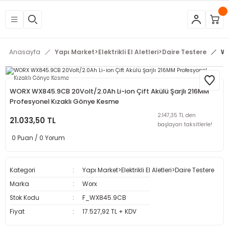
Geri Dön
Geri Dön
Geri Dön
Geri Dön
Geri Dön
Geri Dön
Geri Dön
Geri Dön
Geri Dön
Geri Dön
Geri Dön
Geri Dön
tleri
eri
neleri
 Aletleri
rleri
etleri
kipmanları
mlar
rünler
Aletleri
zları
arları
Anasayfa
Yapı Market>Elektrikli El Aletleri>Daire Testere
WO
azları
ar
ineleri
at
sı
Budama Makineleri
ama
kinaları
arı
WORX WX845.9CB 20Volt/2.0Ah Li-ion Çift Akülü Şarjlı 216MM
Profesyonel Kızaklı Gönye Kesme
mpaları
nesi
 Çakma Makinaları
rı ve Penseler
hazları
2.147,35 TL den
21.033,50 TL
başlayan taksitlerle!
0 Puan / 0 Yorum
içme Makineleri
a Makinesi
cası
ri
 Çakma Makinesi
a ve Üfleme Makineleri
a
sı
i
i
vertörler
Kategori
Yapı Market>Elektrikli El Aletleri>Daire Testere
Marka
Worx
Kesme Makineleri
 Çakma Makinesi
sı
içler
mizlik Ürünleri
Stok Kodu
F_WX845.9CB
Fiyat
17.527,92 TL + KDV
p
bancaları
arı
 Anahtarları
rı