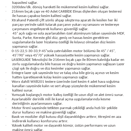
kapasitesi sağlar.
bancası
si
·
3200dev/dk. dönüş hareketi ile mükemmel kesim kalitesi sağlar.
·
216mm bıçak çapı ve 40 Adet CARBİDE Elmas dişlerden oluşan testeresi
ile hassas çapaksız kesim kalitesi sağlar.
ası
·
Xtrahand Patentli çift yönlü ahşap sıkıştırma aparatı ile kesilen her iki
parçayı yerinde sabit tutarak parçanın yukarı sıçramasını ve testereye
çarpmasını engelleyerek kullanıcı güvenliği sağlar.
ve Sökme Makinesi
·
45˚ açılı sağa ve sola ayarlanabilen özel alüminyum taban sayesinde MDF,
Sunta, Parke, Kereste gibi düz, geniş ve hassas kesim gerektiren
uygulamalarda lazer hizalama özelliği ile kılavuz olmadan düz kesim
yapmanızı sağlar.
·
0-15-22,5-30-33,9-45˚sola yatırılabilen motor bölümü ile 45˚ / 45˚,
45˚/90˚ veya 45˚/0˚ yüksek hassasiyette kesim yapmanızı sağlar.
·
LASERGUIDE Teknolojisi ile 216mm bıçak çapı ile 80mm kalınlığa kadar en
estere
aplar
zorlu uygulamalarda bile hassas ve doğru kesim yapmanızı sağlayan Lazer
çizgi ışık ile doğru ve düz kesimler yapmanızı sağlar.
·
Entegre lazer ışık sayesinde toz ve talaş olsa bile görüş açınızı ve kesim
eleri
hattını işaretleyerek kolay kesim yapmanızı sağlar.
·
Worx dahili WX8201 testere üzerinde özel kesim 4 adet hava soğutma
kanalları sayesinde kalın ve sert ahşap yüzeylerde mükemmel kesim
si
kalitesi sunar.
·
Yumuşak başlangıçlı motor kalkış özelliği ile uzun dişli ve alet ömrü sunar.
·
Ayarlanabilir derinlik mili ile kanal açma uygulamalarında kesme
derinliğinin ayarlanmasını sağlar.
akineleri
·
Motor fireni sayesinde tetikten parmak çekildiği anda hızlı bir şekilde
durur kullanıcı ve makine güvenliği sağlar.
·
Basık ve modüler dişli kutusu dişli dayanıklılığını arttırır, titreşimi en aza
bancası
indirerek kullanıcı konforunu artırır.
·
Yüksek kaliteli motor ve dayanıklı kömür, üstün performans ve uzun
makine ömrü sağlar.