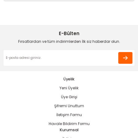
Görüş ve önerileriniz için teşekkür ederiz.
Sitemize ilk yorumu siz yapın!
Ürün resmi kalitesiz, bozuk veya görüntülenemiyor.
Ürün açıklamasında eksik bilgiler bulunuyor.
E-Bülten
Deneyimini Paylaş
Ürün bilgilerinde hatalar bulunuyor.
Fırsatlardan ve tüm indirimlerden İlk siz haberdar olun.
Ürün fiyatı diğer sitelerden daha pahalı.
Bu ürüne benzer farklı alternatifler olmalı.
Üyelik
Yeni Üyelik
Gönder
Üye Girişi
Şifremi Unuttum
İletişim Formu
Havale Bildirim Formu
Kurumsal