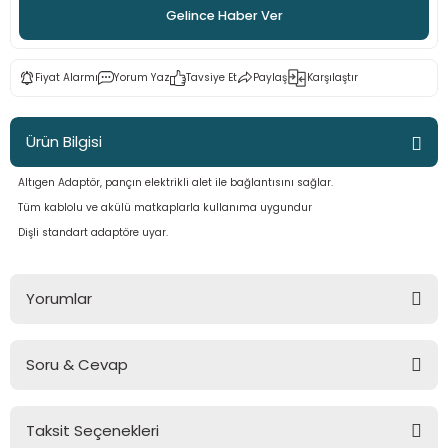
Gelince Haber Ver
ama
p
ap
ap
 Hortumları
ı
m Ürünleri
Fiyat Alarmı
Yorum Yaz
Tavsiye Et
Paylaş
Karşılaştır
lama
e
Makinaları
ı ve Çantaları
i
Ürün Bilgisi
e
llen Anahtarlar
Altıgen Adaptör, pançın elektrikli alet ile bağlantısını sağlar.
Tüm kablolu ve akülü matkaplarla kullanıma uygundur
Makinesi
r
Dişli standart adaptöre uyar.
sı
ma
Yorumlar
ma
Soru & Cevap
akinesi
Bu ürüne ilk yorumu siz yapın!
si
Taksit Seçenekleri
Yorum Yaz
Ürün hakkında henüz soru sorulmamış.