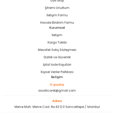
Üye Girişi
Şifremi Unuttum
İletişim Formu
Havale Bildirim Formu
estere
Kurumsal
İletişim
ası
Kargo Takibi
Mesafeli Satış Sözleşmesi
si
Gizlilik ve Güvenlik
esi
İptal İade Koşullari
Kişisel Veriler Politikası
İletişim
E-posta
asozticaret@gmail.com
Adres
Merve Mah. Merve Cad. No:43 D:3 Sancaktepe / İstanbul