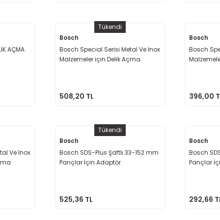
Tükendi
Bosch
Bosch
LİK AÇMA
Bosch Special Serisi Metal Ve Inox
Bosch Spec
Malzemeler için Delik Açma
Malzemele
Testeresi 48 mm
Testeresi
508,20 TL
396,00 T
Tükendi
Bosch
Bosch
tal Ve Inox
Bosch SDS-Plus Şaftlı 33-152 mm
Bosch SDS
Açma
Pançlar İçin Adaptör
Pançlar İç
525,36 TL
292,66 T