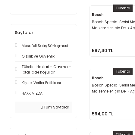
Tükendi
Bosch
Bosch Special Serisi Me
Malzemeler için Delik 
Sayfalar
Testeresi 76 mm
Mesafeli Satış Sözleşmesi
587,40 TL
Gizlilik ve Güvenlik
Tüketici Haklari – Cayma –
Tükendi
İptal İade Koşullari
Bosch
Kişisel Veriler Politikası
Bosch Special Serisi Me
Malzemeler için Delik 
HAKKIMIZDA
Testeresi 64 mm
Tüm Sayfalar
594,00 TL
Tükendi