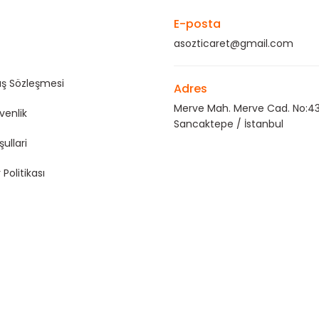
E-posta
asozticaret@gmail.com
ış Sözleşmesi
Adres
Merve Mah. Merve Cad. No:43
üvenlik
Sancaktepe / İstanbul
şullari
 Politikası