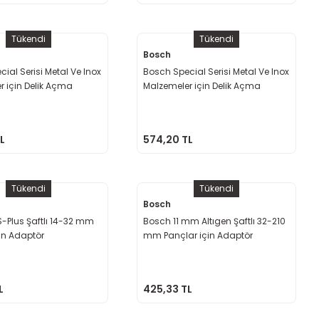
Tükendi
Tükendi
Bosch
ial Serisi Metal Ve Inox
Bosch Special Serisi Metal Ve Inox
r için Delik Açma
Malzemeler için Delik Açma
 32 mm
Testeresi 57 mm
L
574,20 TL
Tükendi
Tükendi
Bosch
-Plus Şaftlı 14-32 mm
Bosch 11 mm Altıgen Şaftlı 32-210
in Adaptör
mm Pançlar için Adaptör
L
425,33 TL