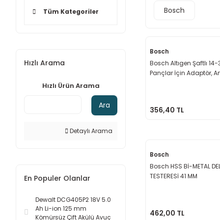
Bosch
Tüm Kategoriler
Bosch
Hızlı Arama
Bosch Altıgen Şaftlı 1
Pançlar İçin Adaptör, A
Ağzı 9,52 mm
Hızlı Ürün Arama
Ara
356,40 TL
Detaylı Arama
Bosch
Bosch HSS Bİ-METAL DE
TESTERESİ 41 MM
En Populer Olanlar
Dewalt DCG405P2 18V 5.0
Ah Li-ion 125 mm
462,00 TL
Kömürsüz Çift Akülü Avuç