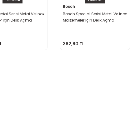
Bosch
ial Serisi Metal Ve Inox
Bosch Special Serisi Metal Ve Inox
r için Delik Açma
Malzemeler için Delik Açma
 40 mm
Testeresi 38 mm
L
382,80 TL