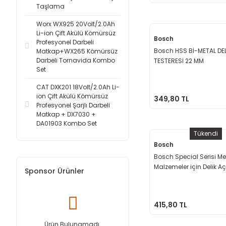
Taşlama
Worx WX925 20Volt/2.0Ah
Li-ion Çift Akülü Kömürsüz
Bosch
Profesyonel Darbeli
Bosch HSS Bİ-METAL DE
Matkap+WX265 Kömürsüz
Darbeli Tornavida Kombo
TESTERESİ 22 MM
Set
CAT DXK201 18Volt/2.0Ah Li-
ion Çift Akülü Kömürsüz
349,80 TL
Profesyonel Şarjlı Darbeli
Matkap + DX7030 +
DA01903 Kombo Set
Tükendi
Bosch
Bosch Special Serisi Me
Malzemeler için Delik 
Sponsor Ürünler
Testeresi 25 mm
415,80 TL
Ürün Bulunamadı.