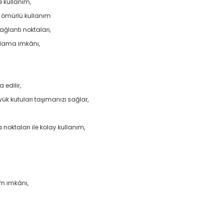
e kullanım,
n ömürlü kullanım
ğlantı noktaları,
klama imkânı,
 edilir,
yük kutuları taşımanızı sağlar,
oktaları ile kolay kullanım,
ım imkânı,