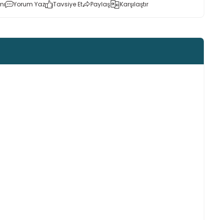
mı
Yorum Yaz
Tavsiye Et
Paylaş
Karşılaştır