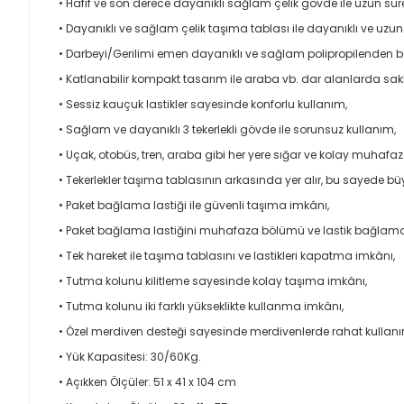
• Hafif ve son derece dayanıklı sağlam çelik gövde ile uzun sür
• Dayanıklı ve sağlam çelik taşıma tablası ile dayanıklı ve uzu
• Darbeyi/Gerilimi emen dayanıklı ve sağlam polipropilenden ba
• Katlanabilir kompakt tasarım ile araba vb. dar alanlarda sa
• Sessiz kauçuk lastikler sayesinde konforlu kullanım,
• Sağlam ve dayanıklı 3 tekerlekli gövde ile sorunsuz kullanım,
• Uçak, otobüs, tren, araba gibi her yere sığar ve kolay muhafaza
• Tekerlekler taşıma tablasının arkasında yer alır, bu sayede bü
• Paket bağlama lastiği ile güvenli taşıma imkânı,
• Paket bağlama lastiğini muhafaza bölümü ve lastik bağlama n
• Tek hareket ile taşıma tablasını ve lastikleri kapatma imkânı,
• Tutma kolunu kilitleme sayesinde kolay taşıma imkânı,
• Tutma kolunu iki farklı yükseklikte kullanma imkânı,
• Özel merdiven desteği sayesinde merdivenlerde rahat kullan
• Yük Kapasitesi: 30/60Kg.
• Açıkken Ölçüler: 51 x 41 x 104 cm