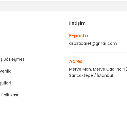
Gönder
İletişim
E-posta
asozticaret@gmail.com
ış Sözleşmesi
Adres
Merve Mah. Merve Cad. No:43
üvenlik
Sancaktepe / İstanbul
şullari
 Politikası