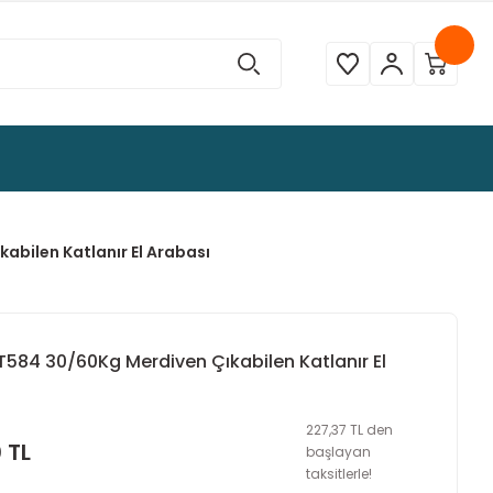
abilen Katlanır El Arabası
T584 30/60Kg Merdiven Çıkabilen Katlanır El
227,37 TL den
 TL
başlayan
taksitlerle!