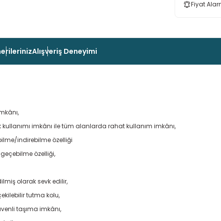
Fiyat Alar
erileriniz
Alışveriş Deneyimi
imkânı,
kullanımı imkânı ile tüm alanlarda rahat kullanım imkânı,
ilme/indirebilme özelliği
 geçebilme özelliği,
iş olarak sevk edilir,
ekilebilir tutma kolu,
venli taşıma imkânı,