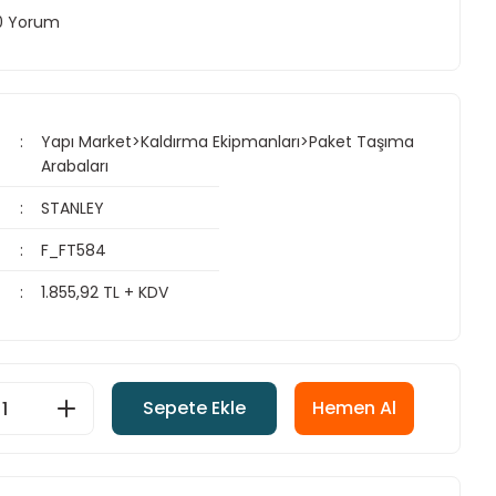
 0 Yorum
Yapı Market>Kaldırma Ekipmanları>Paket Taşıma
Arabaları
STANLEY
F_FT584
1.855,92 TL + KDV
Sepete Ekle
Hemen Al