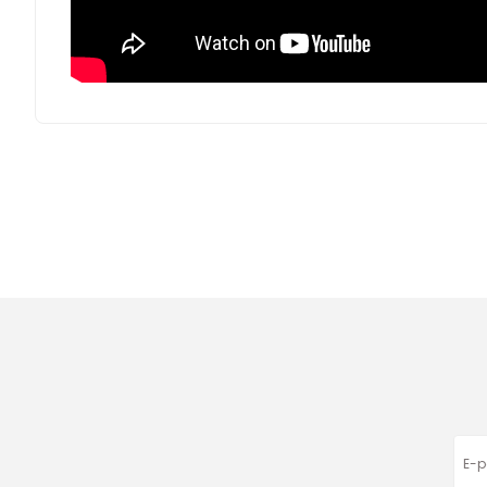
Bu ürünün fiyat bilgisi, resim, ürün açıklamalarında ve diğer
Görüş ve önerileriniz için teşekkür ederiz.
Ürün resmi kalitesiz, bozuk veya görüntülenemiyor.
Ürün açıklamasında eksik bilgiler bulunuyor.
Ürün bilgilerinde hatalar bulunuyor.
Ürün fiyatı diğer sitelerden daha pahalı.
Bu ürüne benzer farklı alternatifler olmalı.