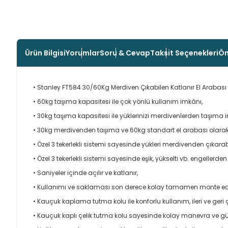
Ürün Bilgisi
Yorumlar
Soru & Cevap
Taksit Seçenekleri
Ön
• Stanley FT584 30/60Kg Merdiven Çıkabilen Katlanır El Arabası
• 60kg taşıma kapasitesi ile çok yönlü kullanım imkânı,
• 30kg taşıma kapasitesi ile yüklerinizi merdivenlerden taşıma 
• 30kg merdivenden taşıma ve 60kg standart el arabası olarak 
• Özel 3 tekerlekli sistemi sayesinde yükleri merdivenden çıkarab
• Özel 3 tekerlekli sistemi sayesinde eşik, yükselti vb. engellerden
• Saniyeler içinde açılır ve katlanır,
• Kullanımı ve saklaması son derece kolay tamamen monte edilm
• Kauçuk kaplama tutma kolu ile konforlu kullanım, ileri ve geri ç
• Kauçuk kaplı çelik tutma kolu sayesinde kolay manevra ve gü