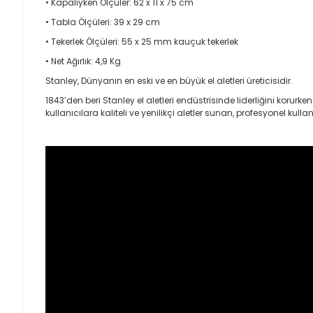
• Kapalıyken Ölçüler: 62 x 11 x 75 cm
• Tabla Ölçüleri: 39 x 29 cm
• Tekerlek Ölçüleri: 55 x 25 mm kauçuk tekerlek
• Net Ağırlık: 4,9 Kg
Stanley, Dünyanın en eski ve en büyük el aletleri üreticisidir.
1843’den beri Stanley el aletleri endüstrisinde liderliğini korur
kullanıcılara kaliteli ve yenilikçi aletler sunan, profesyonel k