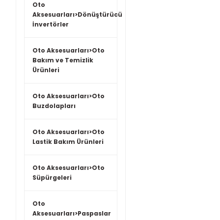
Oto
Aksesuarları>Dönüştürücü
İnvertörler
Oto Aksesuarları>Oto
Bakım ve Temizlik
Ürünleri
Oto Aksesuarları>Oto
Buzdolapları
Oto Aksesuarları>Oto
Lastik Bakım Ürünleri
Oto Aksesuarları>Oto
Süpürgeleri
Oto
Aksesuarları>Paspaslar