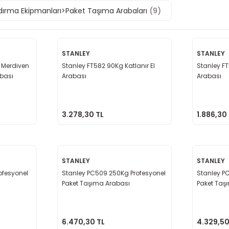
dırma Ekipmanları>Paket Taşıma Arabaları
(9)
STANLEY
STANLEY
 Merdiven
Stanley FT582 90Kg Katlanır El
Stanley FT
abası
Arabası
Arabası
3.278,30 TL
1.886,30
STANLEY
STANLEY
ofesyonel
Stanley PC509 250Kg Profesyonel
Stanley P
Paket Taşıma Arabası
Paket Taş
6.470,30 TL
4.329,50