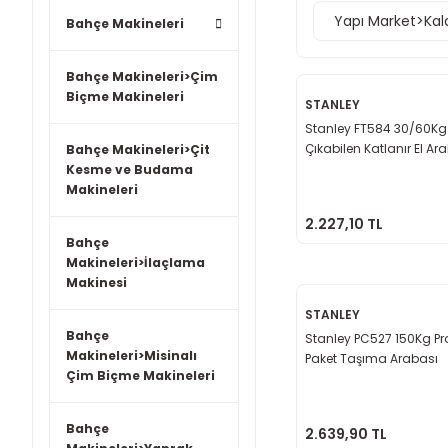
Yapı Market>Kal
Bahçe Makineleri
Bahçe Makineleri>Çim
Biçme Makineleri
STANLEY
Stanley FT584 30/60Kg
Çıkabilen Katlanır El Ar
Bahçe Makineleri>Çit
Kesme ve Budama
Makineleri
2.227,10 TL
Bahçe
Makineleri>İlaçlama
Makinesi
STANLEY
Bahçe
Stanley PC527 150Kg Pr
Makineleri>Misinalı
Paket Taşıma Arabası
Çim Biçme Makineleri
Bahçe
2.639,90 TL