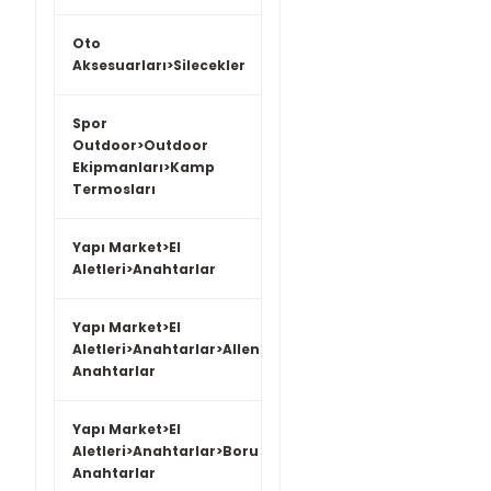
Oto
Aksesuarları>Silecekler
Spor
Outdoor>Outdoor
Ekipmanları>Kamp
Termosları
Yapı Market>El
Aletleri>Anahtarlar
Yapı Market>El
Aletleri>Anahtarlar>Allen
Anahtarlar
Yapı Market>El
Aletleri>Anahtarlar>Boru
Anahtarlar