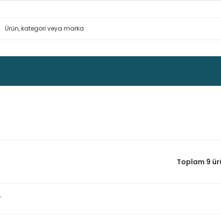
Toplam 9 ür
r