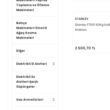
Makineleri>Yaprak
Toplama ve Üfleme
Makineleri
STANLEY
Bahçe
Stanley FT501 60Kg Katl
Makineleri>Zincirli
Arabası
Ağaç Kesme
Makineleri
2.500,70 TL
Diğer
Elektrikli El Aletleri
Elektrikli Ev
Aletleri>Şarjlı
Süpürgeler
Gaz Armatürleri