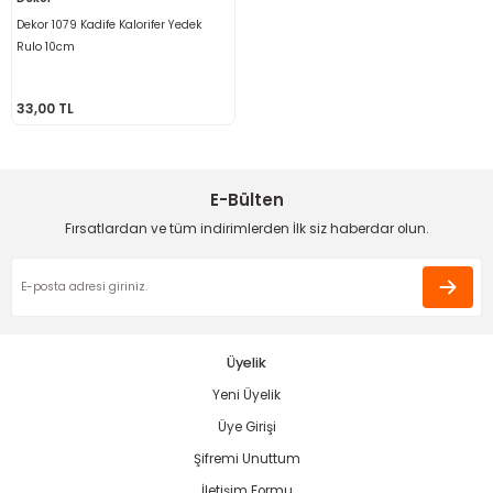
ama
p
Dekor 1079 Kadife Kalorifer Yedek
Rulo 10cm
ap
ap
 Hortumları
ı
m Ürünleri
33,00 TL
lama
e
Makinaları
ı ve Çantaları
i
e
llen Anahtarlar
E-Bülten
Fırsatlardan ve tüm indirimlerden İlk siz haberdar olun.
Makinesi
r
sı
ma
ma
Üyelik
Yeni Üyelik
akinesi
Üye Girişi
si
Şifremi Unuttum
İletişim Formu