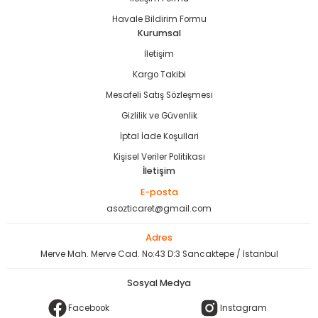
bancası
si
Havale Bildirim Formu
Kurumsal
ası
İletişim
Kargo Takibi
ve Sökme Makinesi
Mesafeli Satış Sözleşmesi
Gizlilik ve Güvenlik
İptal İade Koşullari
estere
aplar
Kişisel Veriler Politikası
İletişim
eleri
E-posta
asozticaret@gmail.com
si
Adres
Merve Mah. Merve Cad. No:43 D:3 Sancaktepe / İstanbul
akineleri
Sosyal Medya
bancası
Facebook
Instagram