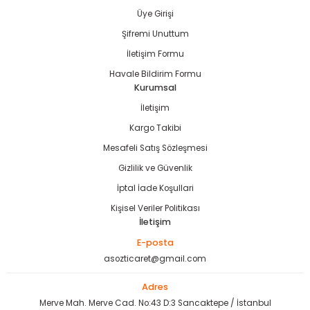
Üye Girişi
Şifremi Unuttum
İletişim Formu
estere
Havale Bildirim Formu
Kurumsal
ası
İletişim
Kargo Takibi
si
Mesafeli Satış Sözleşmesi
Gizlilik ve Güvenlik
esi
İptal İade Koşullari
Kişisel Veriler Politikası
İletişim
E-posta
asozticaret@gmail.com
Adres
Merve Mah. Merve Cad. No:43 D:3 Sancaktepe / İstanbul