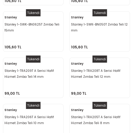
105,60 TL
105,60 TL
ama
p
Tükendi
Tükendi
Stanley
Stanley
ap
ap
 Hortumları
ı
m Ürünleri
Stanley 1-SWK-BN0625T Zımba Teli
Stanley 1-SWK-BN050T Zımba Teli 12
15mm
mm
lama
e
Makinaları
ı ve Çantaları
i
105,60 TL
105,60 TL
e
llen Anahtarlar
Tükendi
Tükendi
Stanley
Stanley
Makinesi
r
Stanley 1-TRA209T A Serisi Hafif
Stanley 1-TRA208T A Serisi Hafif
Hizmet Zımba Teli 14 mm
Hizmet Zımba Teli 12 mm
sı
ma
99,00 TL
99,00 TL
ma
Tükendi
Tükendi
akinesi
Stanley
Stanley
Stanley 1-TRA206T A Serisi Hafif
Stanley 1-TRA205T A Serisi Hafif
si
Hizmet Zımba Teli 10 mm
Hizmet Zımba Teli 8 mm