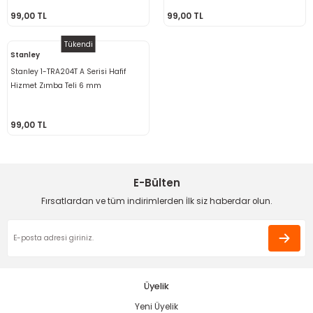
bancası
si
99,00 TL
99,00 TL
Tükendi
ası
Stanley
Stanley 1-TRA204T A Serisi Hafif
ve Sökme Makinesi
Hizmet Zımba Teli 6 mm
99,00 TL
estere
aplar
E-Bülten
eleri
Fırsatlardan ve tüm indirimlerden İlk siz haberdar olun.
si
akineleri
bancası
Üyelik
Yeni Üyelik