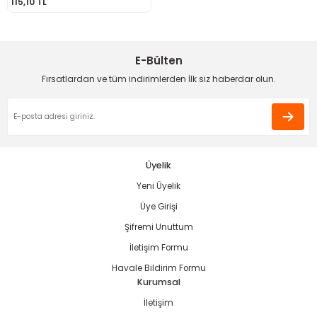
115,10 TL
ama
p
ap
ap
 Hortumları
ı
m Ürünleri
E-Bülten
Fırsatlardan ve tüm indirimlerden İlk siz haberdar olun.
lama
e
Makinaları
ı ve Çantaları
i
e
llen Anahtarlar
Makinesi
r
Üyelik
Yeni Üyelik
sı
ma
Üye Girişi
ma
Şifremi Unuttum
İletişim Formu
akinesi
Havale Bildirim Formu
Kurumsal
si
İletişim