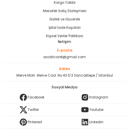
Kargo Takibi
bancası
si
Mesafeli Satış Sözleşmesi
ası
Gizlilik ve Güvenlik
İptal İade Koşullari
ve Sökme Makinesi
Kişisel Veriler Politikası
İletişim
E-posta
asozticaret@gmail.com
estere
aplar
Adres
eleri
Merve Mah. Merve Cad. No:43 D:3 Sancaktepe / İstanbul
Sosyal Medya
si
Facebook
Instagram
akineleri
Twitter
Youtube
bancası
Pinterest
Linkedin