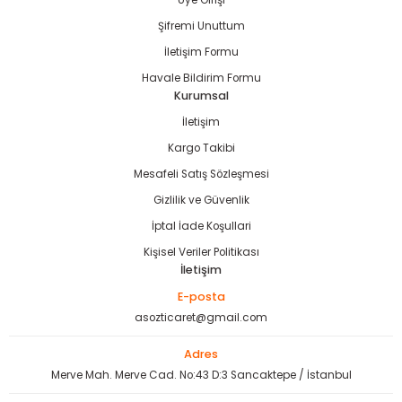
Üye Girişi
bancası
si
Şifremi Unuttum
İletişim Formu
ası
Havale Bildirim Formu
Kurumsal
ve Sökme Makinesi
İletişim
Kargo Takibi
Mesafeli Satış Sözleşmesi
estere
aplar
Gizlilik ve Güvenlik
İptal İade Koşullari
eleri
Kişisel Veriler Politikası
İletişim
si
E-posta
asozticaret@gmail.com
akineleri
Adres
bancası
Merve Mah. Merve Cad. No:43 D:3 Sancaktepe / İstanbul