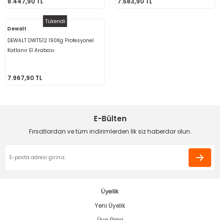
8.447,90 TL
7.583,90 TL
ama
p
Tükendi
Dewalt
ap
ap
 Hortumları
ı
m Ürünleri
DEWALT DWT512 190Kg Profesyonel
Katlanır El Arabası
lama
e
Makinaları
ı ve Çantaları
i
7.967,90 TL
e
llen Anahtarlar
Makinesi
r
E-Bülten
sı
ma
Fırsatlardan ve tüm indirimlerden İlk siz haberdar olun.
ma
akinesi
Üyelik
si
Yeni Üyelik