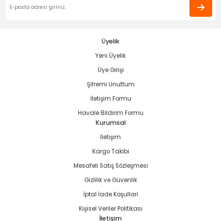
ama
p
ap
ap
 Hortumları
ı
m Ürünleri
Üyelik
Yeni Üyelik
lama
e
Makinaları
ı ve Çantaları
i
Üye Girişi
e
llen Anahtarlar
Şifremi Unuttum
İletişim Formu
Makinesi
r
Havale Bildirim Formu
Kurumsal
sı
ma
İletişim
Kargo Takibi
ma
Mesafeli Satış Sözleşmesi
Gizlilik ve Güvenlik
akinesi
İptal İade Koşullari
si
Kişisel Veriler Politikası
İletişim