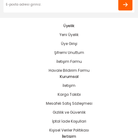
ama
p
ap
ap
 Hortumları
ı
m Ürünleri
Üyelik
Yeni Üyelik
lama
e
Makinaları
ı ve Çantaları
i
Üye Girişi
e
llen Anahtarlar
Şifremi Unuttum
İletişim Formu
Makinesi
r
Havale Bildirim Formu
Kurumsal
sı
ma
İletişim
Kargo Takibi
ma
Mesafeli Satış Sözleşmesi
Gizlilik ve Güvenlik
akinesi
İptal İade Koşullari
si
Kişisel Veriler Politikası
İletişim