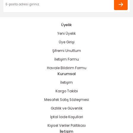
ama
p
ap
ap
 Hortumları
ı
m Ürünleri
Üyelik
Yeni Üyelik
lama
e
Makinaları
ı ve Çantaları
i
Üye Girişi
e
llen Anahtarlar
Şifremi Unuttum
İletişim Formu
Makinesi
r
Havale Bildirim Formu
Kurumsal
sı
ma
İletişim
Kargo Takibi
ma
Mesafeli Satış Sözleşmesi
Gizlilik ve Güvenlik
akinesi
İptal İade Koşullari
si
Kişisel Veriler Politikası
İletişim