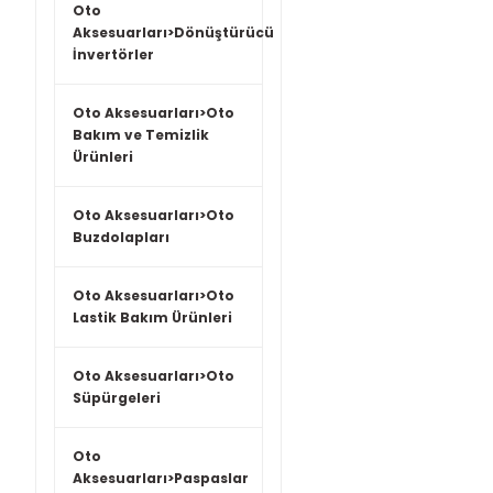
Oto
Aksesuarları>Dönüştürücü
İnvertörler
Oto Aksesuarları>Oto
Bakım ve Temizlik
Ürünleri
Oto Aksesuarları>Oto
Buzdolapları
Oto Aksesuarları>Oto
Lastik Bakım Ürünleri
Oto Aksesuarları>Oto
Süpürgeleri
Oto
Aksesuarları>Paspaslar