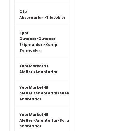
Oto
Aksesuarları>Silecekler
Spor
Outdoor>Outdoor
Ekipmanları>Kamp
Termosları
Yapı Market>El
Aletleri>Anahtarlar
Yapı Market>El
Aletleri>Anahtarlar>Allen
Anahtarlar
Yapı Market>El
Aletleri>Anahtarlar>Boru
Anahtarlar