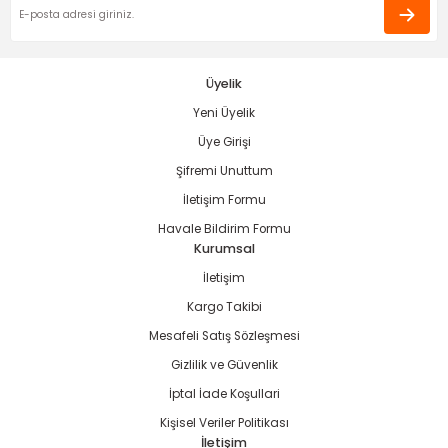
ama
p
ap
ap
 Hortumları
ı
m Ürünleri
Üyelik
Yeni Üyelik
lama
e
Makinaları
ı ve Çantaları
i
Üye Girişi
e
llen Anahtarlar
Şifremi Unuttum
İletişim Formu
Makinesi
r
Havale Bildirim Formu
Kurumsal
sı
ma
İletişim
Kargo Takibi
ma
Mesafeli Satış Sözleşmesi
Gizlilik ve Güvenlik
akinesi
İptal İade Koşullari
si
Kişisel Veriler Politikası
İletişim