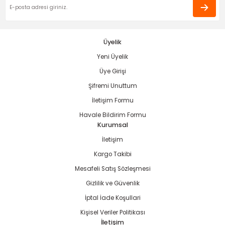
ama
p
ap
ap
 Hortumları
ı
m Ürünleri
Üyelik
Yeni Üyelik
lama
e
Makinaları
ı ve Çantaları
i
Üye Girişi
e
llen Anahtarlar
Şifremi Unuttum
İletişim Formu
Makinesi
r
Havale Bildirim Formu
Kurumsal
sı
ma
İletişim
Kargo Takibi
ma
Mesafeli Satış Sözleşmesi
Gizlilik ve Güvenlik
akinesi
İptal İade Koşullari
si
Kişisel Veriler Politikası
İletişim